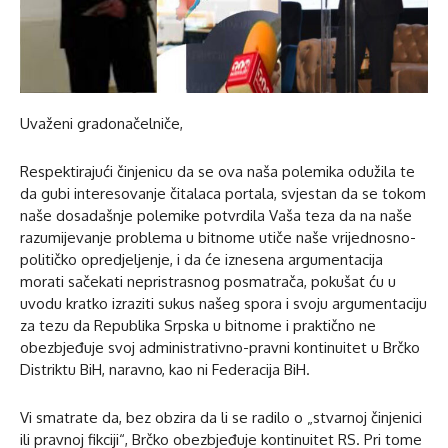
Uvaženi gradonačelniče,
Respektirajući činjenicu da se ova naša polemika odužila te
da gubi interesovanje čitalaca portala, svjestan da se tokom
naše dosadašnje polemike potvrdila Vaša teza da na naše
razumijevanje problema u bitnome utiče naše vrijednosno-
političko opredjeljenje, i da će iznesena argumentacija
morati sačekati nepristrasnog posmatrača, pokušat ću u
uvodu kratko izraziti sukus našeg spora i svoju argumentaciju
za tezu da Republika Srpska u bitnome i praktično ne
obezbjeđuje svoj administrativno-pravni kontinuitet u Brčko
Distriktu BiH, naravno, kao ni Federacija BiH.
Vi smatrate da, bez obzira da li se radilo o „stvarnoj činjenici
ili pravnoj fikciji“, Brčko obezbjeđuje kontinuitet RS. Pri tome