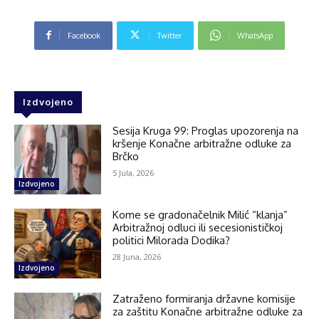
Facebook
Twitter
WhatsApp
Izdvojeno
Sesija Kruga 99: Proglas upozorenja na
kršenje Konačne arbitražne odluke za
Brčko
5 Jula, 2026
Izdvojeno
Kome se gradonačelnik Milić “klanja”
Arbitražnoj odluci ili secesionističkoj
politici Milorada Dodika?
28 Juna, 2026
Izdvojeno
Zatraženo formiranja državne komisije
za zaštitu Konačne arbitražne odluke za