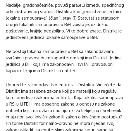
Nadalje, gradonačelniče, povući paralelu između specifičnog
administrativnog statusa Distrikta kao „jedinstvene jedinice
lokalne samouprave“ (član 1. stav (1) Statuta) sa statusom
drugih lokalnih samouprava u BiH, zaista je, uz dužno
poštovanje, krajnje neozbiljno. Vi to dobro znate. Distrikt je
jedinstvena jedinica lokalne samouprave u BiH.
Ne postoji lokalna samouprava u BiH sa zakonodavnim,
izvršnim i pravosudnim kapacitetom koji ima Distrikt. Jedina
jedinica u BiH koja ima zakonodavni, izvršni i pravosudni
kapacitet koji ima Distrikt su entiteti.
Uporedite zakonodavstvo entiteta i Distrikta. Vidjećete da
Distrikt ima zasebne zakone koji po materiji koju regulišu
korespondiraju zakonima entiteta. Koja lokalna samouprava
u RS-u ili FBiH ima posebne zakone u odnosu na zakone
entiteta koji ima ovlasti nad njom? Da li Bijeljina i Srebrenik
imaju npr. svoj krivični zakon ili zakon o krivičnom postupku?
Pri tome Distrikt formalno-pravno ne mora nijedan svoj
zakon uskladiti sa entitetskim zakonima, nego samo sa