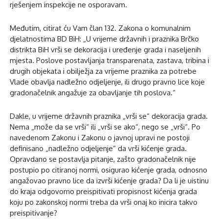
rješenjem inspekcije ne osporavam.
Međutim, citirat ću Vam član 132. Zakona o komunalnim
djelatnostima BD BiH: „U vrijeme državnih i praznika Brčko
distrikta BiH vrši se dekoracija i uređenje grada i naseljenih
mjesta. Poslove postavljanja transparenata, zastava, tribina i
drugih objekata i obilježja za vrijeme praznika za potrebe
Vlade obavlja nadležno odjeljenje, ili drugo pravno lice koje
gradonačelnik angažuje za obavljanje tih poslova.“
Dakle, u vrijeme državnih praznika „vrši se“ dekoracija grada.
Nema „može da se vrši“ ili „vrši se ako“, nego se „vrši“. Po
navedenom Zakonu i Zakonu o javnoj upravi ne postoji
definisano „nadležno odjeljenje“ da vrši kićenje grada.
Opravdano se postavlja pitanje, zašto gradonačelnik nije
postupio po citiranoj normi, osigurao kićenje grada, odnosno
angažovao pravno lice da izvrši kićenje grada? Da li je uistinu
do kraja odgovorno preispitivati propisnost kićenja grada
koju po zakonskoj normi treba da vrši onaj ko inicira takvo
preispitivanje?