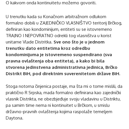
O kakvom onda kontinuitetu možemo govoriti.
U trenutku kada su Konačnom arbitražnom odlukom
formalno dobili u ZAJEDNIČKO VLASNIŠTVO teritorij Brčkog,
definiran kao kondominijum, entiteti su se istovremeno
TRAJNO I NEPOVRATNO odrekli tog vlasništva u korist
unitarne Vlade Distritka.
Sve ono što je u jednom
trenutku dato entitetima kroz odredbu
kondominijuma je istovremeno suspendirano (sva
pravna ovlaštenja oba entiteta), a kako bi bila
stvorena jedinstvena administrativna jedinica, Brčko
Distrikt BiH, pod direktnim suverenitetom države BiH.
Stoga notorna činjenica postaje, ma šta mi o tome mislili, da
praktično R Srpska, mada formalno definirana kao zajednički
vlasnik Distrikta, ne obezbjeđuje svoju vladavinu u Distriktu,
pa samim time nema ni kontinuitet u Brčkom, u smislu
državno-pravnih ovlaštenja kojima raspolaže temeljem
Daytona.