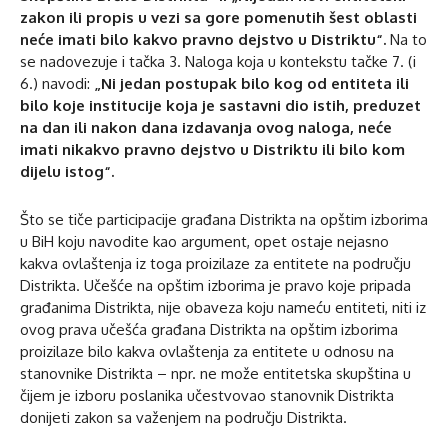
zakon ili propis u vezi sa gore pomenutih šest oblasti
neće imati bilo kakvo pravno dejstvo u Distriktu“.
Na to
se nadovezuje i tačka 3. Naloga koja u kontekstu tačke 7. (i
6.) navodi:
„Ni jedan postupak bilo kog od entiteta ili
bilo koje institucije koja je sastavni dio istih, preduzet
na dan ili nakon dana izdavanja ovog naloga, neće
imati nikakvo pravno dejstvo u Distriktu ili bilo kom
dijelu istog“.
Što se tiče participacije građana Distrikta na opštim izborima
u BiH koju navodite kao argument, opet ostaje nejasno
kakva ovlaštenja iz toga proizilaze za entitete na području
Distrikta. Učešće na opštim izborima je pravo koje pripada
građanima Distrikta, nije obaveza koju nameću entiteti, niti iz
ovog prava učešća građana Distrikta na opštim izborima
proizilaze bilo kakva ovlaštenja za entitete u odnosu na
stanovnike Distrikta – npr. ne može entitetska skupština u
čijem je izboru poslanika učestvovao stanovnik Distrikta
donijeti zakon sa važenjem na području Distrikta.