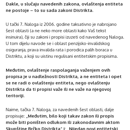
Dakle, u slučaju navedenih zakona, ovlaštenja entiteta
ne postoje – to su sada zakoni Distrikta.
U tački 7. Naloga iz 2006. godine taksativno je nabrojano
šest oblasti (a ne neko more oblasti kako Vaš tekst
insinuira), čiji su zakoni i propisi izuzeti od navedenog Naloga.
U tom dijelu navode se i oblast penzijsko-invalidskog
osiguranja, prava invalida rata i porodica palih boraca u
Distriktu, a koji su uistinu regulisani entitetskim propisima.
Međutim, ovlaštenje raspolaganja važenjem ovih
propisa je u nadležnosti Distrikta, a ne entiteta i opet
se ne radi o ovlaštenju entiteta, nego ovlaštenju
Distrikta da ti propisi važe ili ne važe na njegovoj
teritoriji.
Naime, tačka 7. Naloga, za navedenih šest oblasti, dalje
propisuje:
„Međutim, bilo koji takav zakon ili propis
može biti poništen odlukom ili zakonodavnim aktom
Skupštine Brčko Distrikta“ i: „Nijedan novi entitetski