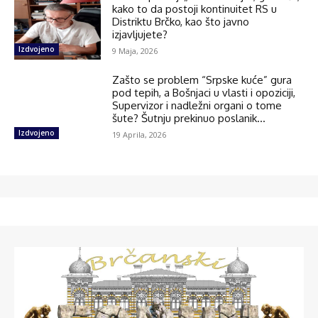
kako to da postoji kontinuitet RS u
Distriktu Brčko, kao što javno
izjavljujete?
Izdvojeno
9 Maja, 2026
Zašto se problem “Srpske kuće” gura
pod tepih, a Bošnjaci u vlasti i opoziciji,
Supervizor i nadležni organi o tome
šute? Šutnju prekinuo poslanik...
Izdvojeno
19 Aprila, 2026