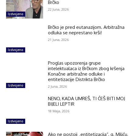
Brčko
22 Juna, 2026
Izdvojeno
Brčko je pred eutanazijom. Arbitražna
odluka se neprestano krši!
21 Juna, 2026
Izdvojeno
Proglas upozorenja grupe
intelektualaca iz Brčkom zbog kršenja
Konačne arbitražne odluke i
entitetizacije Distrikta Brčko
Izdvojeno
2 Juna, 2026
NENO, KADA UMREŠ, TI ĆEŠ BITI MOJ
BIJELI LEPTIR
18 Maja, 2026
Izdvojeno
Ako ne postoji „entitetizacija“, g. Miliću,