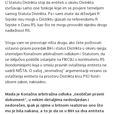
U Statutu Distrikta stoji da entiteti u okviru Distrikta
izvršavaju samo one funkcije koje im se povjere temeljem
samog Statuta Distrikta. Pa i sami znate da državljani R
Srpske nisu mogli u Distriktu glasati na referendumu R
Srpske o Danu RS, kao što ne mogu provoditi nijednu drugu
nadležnost RS.
Stoga vam ne preostaje ništa drugo, ako ćete poštovati
ustavno-pravni poredak BiH i status Distrikta u okviru njega,
utemeljen Konačnom arbitražnom odlukom i Statutom, da
se isključivo politički oslanjate na FIKCIJU o kontinuitetu RS
(kondominijum) koja u smislu pravnih ovlaštenja entiteta ne
sadrži NIŠTA. O vašoj „siromašnoj“ argumentaciji vezano za
ovlaštenja entiteta na prostoru Distrikta kroz PIO fond i
izborni zakon, naknadno.
Mada je Konačna arbitražna odluka „neobičan pravni
dokument“, u nekim detaljima nedosljedan i
nedorečen, ipak je njime u bitnom realizirao ono što
mu je bila nakana, a to je da se u BiH sa dva entiteta