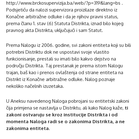
http://www.brckosupervizija.ba/web/?p=319&lang=bs .
Podsjetiću da nalozi supervizora proizilaze direktno iz
Konačne arbitražne odluke i da je njihov pravni status,
prema članu 1. stav (6) Statuta Distrikta, iznad bilo kojeg
pravnog akta Distrikta, uključujući i sam Statut.
Prema Nalogu iz 2006. godine, svi zakoni entiteta koji su bili
potrebni Distriktu dok ne uspostavi svoje vlastito
funkcionisanje, prestali su imati bilo kakvo dejstvo na
području Distrikta. Taj prestanak je prema istom Nalogu
trajan, baš kao i prenos ovlaštenja od strane entiteta na
Distrikt iz Konačne arbitražne odluke. Nalog poznaje
nekoliko načelnih izuzetaka.
U Aneksu navedenog Naloga pobrojani su entitetski zakoni
čija primjena se nastavlja u Distriktu, ali kako Nalog kaže,
ti
zakoni ostvaruju se kroz institucije Distrikta i od
momenta Naloga radi se o zakonima Distrikta, a ne
zakonima entiteta.