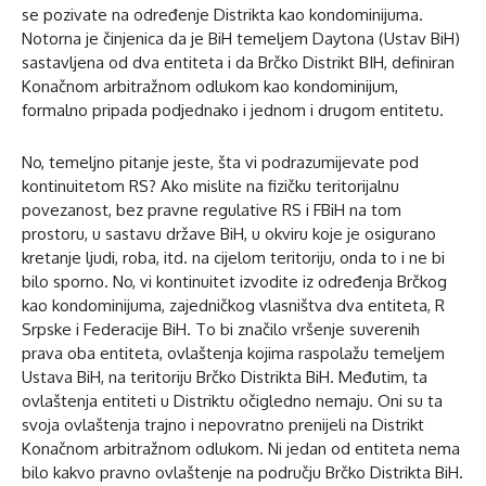
se pozivate na određenje Distrikta kao kondominijuma.
Notorna je činjenica da je BiH temeljem Daytona (Ustav BiH)
sastavljena od dva entiteta i da Brčko Distrikt BIH, definiran
Konačnom arbitražnom odlukom kao kondominijum,
formalno pripada podjednako i jednom i drugom entitetu.
No, temeljno pitanje jeste, šta vi podrazumijevate pod
kontinuitetom RS? Ako mislite na fizičku teritorijalnu
povezanost, bez pravne regulative RS i FBiH na tom
prostoru, u sastavu države BiH, u okviru koje je osigurano
kretanje ljudi, roba, itd. na cijelom teritoriju, onda to i ne bi
bilo sporno. No, vi kontinuitet izvodite iz određenja Brčkog
kao kondominijuma, zajedničkog vlasništva dva entiteta, R
Srpske i Federacije BiH. To bi značilo vršenje suverenih
prava oba entiteta, ovlaštenja kojima raspolažu temeljem
Ustava BiH, na teritoriju Brčko Distrikta BiH. Međutim, ta
ovlaštenja entiteti u Distriktu očigledno nemaju. Oni su ta
svoja ovlaštenja trajno i nepovratno prenijeli na Distrikt
Konačnom arbitražnom odlukom. Ni jedan od entiteta nema
bilo kakvo pravno ovlaštenje na području Brčko Distrikta BiH.