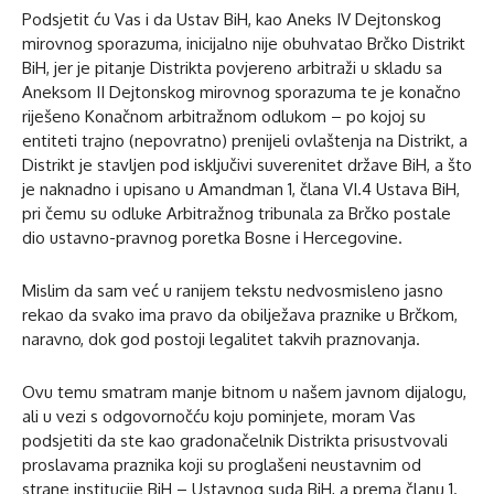
Podsjetit ću Vas i da Ustav BiH, kao Aneks IV Dejtonskog
mirovnog sporazuma, inicijalno nije obuhvatao Brčko Distrikt
BiH, jer je pitanje Distrikta povjereno arbitraži u skladu sa
Aneksom II Dejtonskog mirovnog sporazuma te je konačno
riješeno Konačnom arbitražnom odlukom – po kojoj su
entiteti trajno (nepovratno) prenijeli ovlaštenja na Distrikt, a
Distrikt je stavljen pod isključivi suverenitet države BiH, a što
je naknadno i upisano u Amandman 1, člana VI.4 Ustava BiH,
pri čemu su odluke Arbitražnog tribunala za Brčko postale
dio ustavno-pravnog poretka Bosne i Hercegovine.
Mislim da sam već u ranijem tekstu nedvosmisleno jasno
rekao da svako ima pravo da obilježava praznike u Brčkom,
naravno, dok god postoji legalitet takvih praznovanja.
Ovu temu smatram manje bitnom u našem javnom dijalogu,
ali u vezi s odgovornočću koju pominjete, moram Vas
podsjetiti da ste kao gradonačelnik Distrikta prisustvovali
proslavama praznika koji su proglašeni neustavnim od
strane institucije BiH – Ustavnog suda BiH, a prema članu 1.