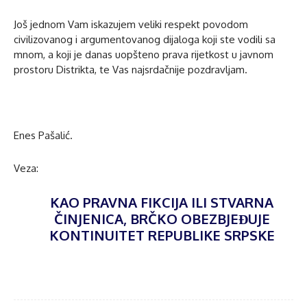
Još jednom Vam iskazujem veliki respekt povodom
civilizovanog i argumentovanog dijaloga koji ste vodili sa
mnom, a koji je danas uopšteno prava rijetkost u javnom
prostoru Distrikta, te Vas najsrdačnije pozdravljam.
Enes Pašalić.
Veza:
KAO PRAVNA FIKCIJA ILI STVARNA
ČINJENICA, BRČKO OBEZBJEĐUJE
KONTINUITET REPUBLIKE SRPSKE