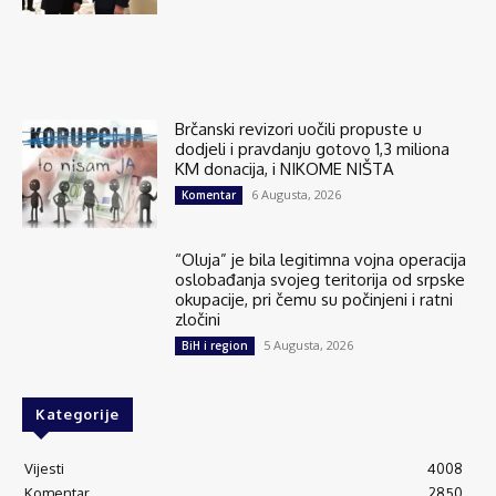
Brčanski revizori uočili propuste u
dodjeli i pravdanju gotovo 1,3 miliona
KM donacija, i NIKOME NIŠTA
6 Augusta, 2026
Komentar
“Oluja” je bila legitimna vojna operacija
oslobađanja svojeg teritorija od srpske
okupacije, pri čemu su počinjeni i ratni
zločini
5 Augusta, 2026
BiH i region
Kategorije
Vijesti
4008
Komentar
2850