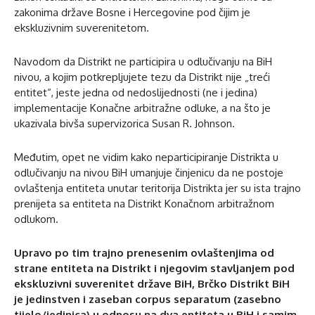
zakonima države Bosne i Hercegovine pod čijim je
ekskluzivnim suverenitetom.
Navodom da Distrikt ne participira u odlučivanju na BiH
nivou, a kojim potkrepljujete tezu da Distrikt nije „treći
entitet“, jeste jedna od nedoslijednosti (ne i jedina)
implementacije Konačne arbitražne odluke, a na što je
ukazivala bivša supervizorica Susan R. Johnson.
Međutim, opet ne vidim kako neparticipiranje Distrikta u
odlučivanju na nivou BiH umanjuje činjenicu da ne postoje
ovlaštenja entiteta unutar teritorija Distrikta jer su ista trajno
prenijeta sa entiteta na Distrikt Konačnom arbitražnom
odlukom.
Upravo po tim trajno prenesenim ovlaštenjima od
strane entiteta na Distrikt i njegovim stavljanjem pod
ekskluzivni suverenitet države BiH, Brčko Distrikt BiH
je jedinstven i zaseban corpus separatum (zasebno
tijelo/jedinica) u odnosu na dva entiteta u BiH i samim