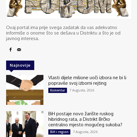
Ovaj portal ima prije svega zadatak da vas adekvatno
informiše o onome što se dešava u Distriktu a što je od
javnog interesa.
Najnovije
Vlasti dijele milione uoči izbora ne bi li
popravile svoj izborni rejting
7 Augusta, 2026
Komentar
BiH postaje novo žarište ruskog
hibridnog rata, a Distrikt Brčko
centralno mjesto mogućeg sukoba?
7 Augusta, 2026
BiH i region