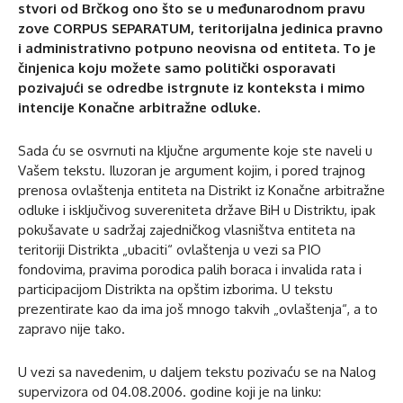
stvori od Brčkog ono što se u međunarodnom pravu
zove CORPUS SEPARATUM, teritorijalna jedinica pravno
i administrativno potpuno neovisna od entiteta. To je
činjenica koju možete samo politički osporavati
pozivajući se odredbe istrgnute iz konteksta i mimo
intencije Konačne arbitražne odluke.
Sada ću se osvrnuti na ključne argumente koje ste naveli u
Vašem tekstu. Iluzoran je argument kojim, i pored trajnog
prenosa ovlaštenja entiteta na Distrikt iz Konačne arbitražne
odluke i isključivog suvereniteta države BiH u Distriktu, ipak
pokušavate u sadržaj zajedničkog vlasništva entiteta na
teritoriji Distrikta „ubaciti“ ovlaštenja u vezi sa PIO
fondovima, pravima porodica palih boraca i invalida rata i
participacijom Distrikta na opštim izborima. U tekstu
prezentirate kao da ima još mnogo takvih „ovlaštenja“, a to
zapravo nije tako.
U vezi sa navedenim, u daljem tekstu pozivaću se na Nalog
supervizora od 04.08.2006. godine koji je na linku: