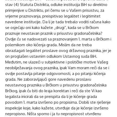
stav (4) Statuta Distrikta, odluke institucija BiH su direktno
primjenjive u Distriktu, pri čemu se u Vašem prisustvu, za
vrijeme praznovanja, preispitivao legalitet i legitimitet
navedene institucije. Da li je tada trebalo voditi računa kako
se osjećaju oni kako kažete „drugi“, kada se u Brčkom
praznuje neustavan praznik u prisustvu gradonačelnika?
Ovdje ću se nadovezati sa praznovanjem 1. marta u Brčkom i
polemikom oko kićenja grada. Mislim da ne treba
obrazlagati legalitet proslave ovog državnog praznika, jer je
on proglašen ustavnim odlukom Ustavnog suda BiH.
Međutim, ne ulazeći u subjektivne i političke motive Vašeg
neobilježavanja ovog praznika, ipak Vam moram reći da se i
ovdje postavlja pitanje odgovornosti, a po pitanju kićenja
grada. Ne zaboravljajući gore navedenu proslavu
neustavnog praznika u Brčkom u prisustvu gradonačelnika
Brčkog, ipak ću biti do kraja korektan i reći da ste Vi kao
legalista inicirali da se preispita da li je kićenje grada
povodom 1. marta izvršeno po propisima. Dobili ste rješenje
inspekcije koje, kako kažete, utvrđuje da je kićenje izvršeno
nepropisno. Ništa sporno i ja tu nepropisnost utvrđenu