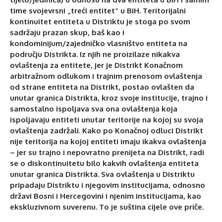
time svojevrsni „treći entitet“ u BiH. Teritorijalni
kontinuitet entiteta u Distriktu je stoga po svom
sadržaju prazan skup, baš kao i
kondominijum/zajedničko vlasništvo entiteta na
području Distrikta. Iz njih ne proizilaze nikakva
ovlaštenja za entitete, jer je Distrikt Konačnom
arbitražnom odlukom i trajnim prenosom ovlaštenja
od strane entiteta na Distrikt, postao ovlašten da
unutar granica Distrikta, kroz svoje institucije, trajno i
samostalno ispoljava sva ona ovlaštenja koja
ispoljavaju entiteti unutar teritorije na kojoj su svoja
ovlaštenja zadržali. Kako po Konačnoj odluci Distrikt
nije teritorija na kojoj entiteti imaju ikakva ovlaštenja
– jer su trajno i nepovratno prenijeta na Distrikt, radi
se o diskontinuitetu bilo kakvih ovlaštenja entiteta
unutar granica Distrikta. Sva ovlaštenja u Distriktu
pripadaju Distriktu i njegovim institucijama, odnosno
državi Bosni i Hercegovini i njenim institucijama, kao
ekskluzivnom suverenu. To je suština cijele ove priče.