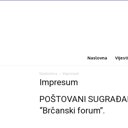
Naslovna
Vijest
Naslovnica
Impresum
Impresum
POŠTOVANI SUGRAĐANI: D
“Brčanski forum”.