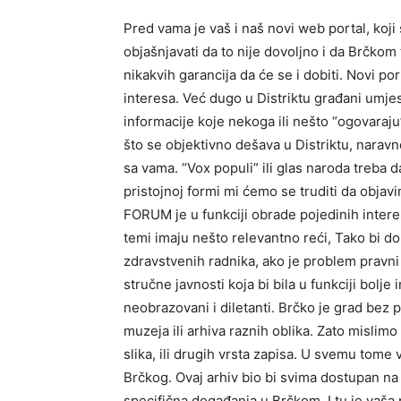
Pred vama je vaš i naš novi web portal, ko
objašnjavati da to nije dovoljno i da Brčkom
nikakvih garancija da će se i dobiti. Novi p
interesa. Već dugo u Distriktu građani umje
informacije koje nekoga ili nešto “ogovaraj
što se objektivno dešava u Distriktu, naravno 
sa vama. “Vox populi” ili glas naroda treba 
pristojnoj formi mi ćemo se truditi da objavi
FORUM je u funkciji obrade pojedinih inter
temi imaju nešto relevantno reći, Tako bi do
zdravstvenih radnika, ako je problem pravni p
stručne javnosti koja bi bila u funkciji bolj
neobrazovani i diletanti. Brčko je grad bez 
muzeja ili arhiva raznih oblika. Zato mislim
slika, ili drugih vrsta zapisa. U svemu tome
Brčkog. Ovaj arhiv bio bi svima dostupan na k
specifična događanja u Brčkom. I tu je vaša