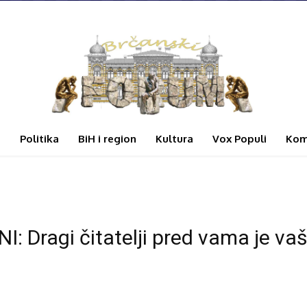
i
Politika
BiH i region
Kultura
Vox Populi
Kom
ragi čitatelji pred vama je vaš 