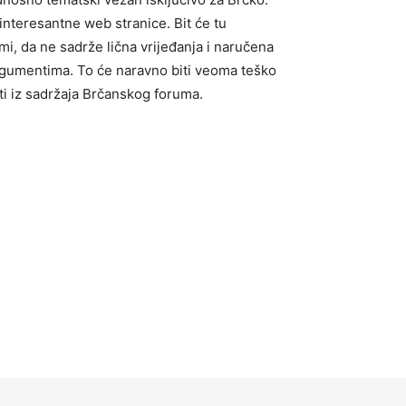
nteresantne web stranice. Bit će tu
mi, da ne sadrže lična vrijeđanja i naručena
 argumentima. To će naravno biti veoma teško
iti iz sadržaja Brčanskog foruma.