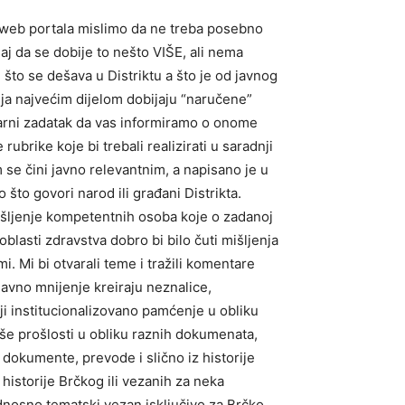
 web portala mislimo da ne treba posebno
aj da se dobije to nešto VIŠE, ali nema
 što se dešava u Distriktu a što je od javnog
nja najvećim dijelom dobijaju “naručene”
imarni zadatak da vas informiramo o onome
rubrike koje bi trebali realizirati u saradnji
 se čini javno relevantnim, a napisano je u
što govori narod ili građani Distrikta.
išljenje kompetentnih osoba koje o zadanoj
blasti zdravstva dobro bi bilo čuti mišljenja
i. Mi bi otvarali teme i tražili komentare
 javno mnijenje kreiraju neznalice,
ji institucionalizovano pamćenje u obliku
aše prošlosti u obliku raznih dokumenata,
 dokumente, prevode i slično iz historije
 historije Brčkog ili vezanih za neka
dnosno tematski vezan isključivo za Brčko.