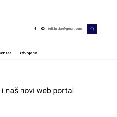
bdf.brcko@gmail.com
entar
Izdvojeno
i naš novi web portal