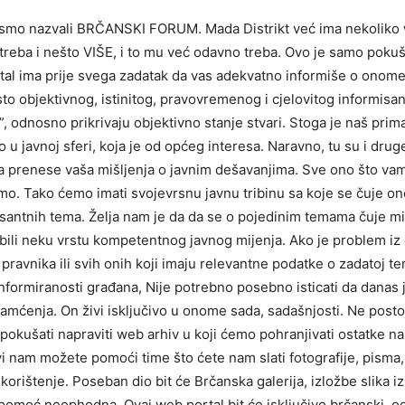
ji smo nazvali BRČANSKI FORUM. Mada Distrikt već ima nekoliko
 treba i nešto VIŠE, i to mu već odavno treba. Ovo je samo pokuš
ortal ima prije svega zadatak da vas adekvatno informiše o onome
sto objektivnog, istinitog, pravovremenog i cjelovitog informisa
u”, odnosno prikrivaju objektivno stanje stvari. Stoga je naš pr
u javnoj sferi, koja je od općeg interesa. Naravno, tu su i druge 
da prenese vaša mišljenja o javnim dešavanjima. Sve ono što vam
mo. Tako ćemo imati svojevrsnu javnu tribinu sa koje se čuje ono 
esantnih tema. Želja nam je da da se o pojedinim temama čuje m
bili neku vrstu kompetentnog javnog mijenja. Ako je problem iz o
ravnika ili svih onih koji imaju relevantne podatke o zadatoj tem
e informiranosti građana, Nije potrebno posebno isticati da danas
pamćenja. On živi isključivo u onome sada, sadašnjosti. Ne posto
o pokušati napraviti web arhiv u koji ćemo pohranjivati ostatke n
 vi nam možete pomoći time što ćete nam slati fotografije, pisma,
orištenje. Poseban dio bit će Brčanska galerija, izložbe slika iz
 pomoć neophodna. Ovaj web portal bit će isključivo brčanski, o