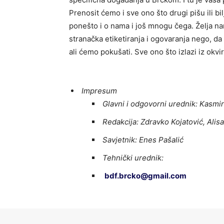
Prenosit ćemo i sve ono što drugi pišu ili 
ponešto i o nama i još mnogu čega. Želja nam
stranačka etiketiranja i ogovaranja nego, da
ali ćemo pokušati. Sve ono što izlazi iz okvi
Impresum
Glavni i odgovorni urednik:
Kasmir
Redakcija: Zdravko Kojatović, Alis
Savjetnik: Enes Pašalić
Tehnički urednik:
bdf.brcko@gmail.com