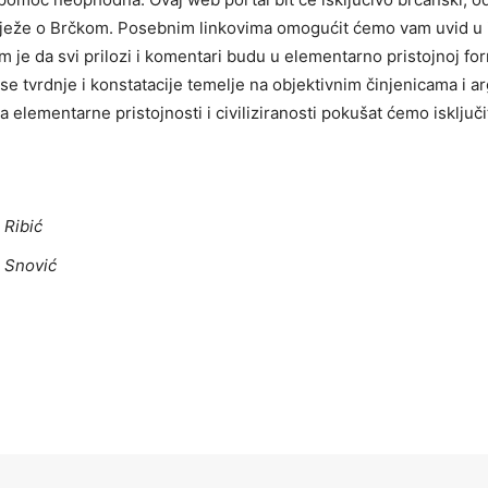
bilježe o Brčkom. Posebnim linkovima omogućit ćemo vam uvid u i
 je da svi prilozi i komentari budu u elementarno pristojnoj for
 se tvrdnje i konstatacije temelje na objektivnim činjenicama i
ra elementarne pristojnosti i civiliziranosti pokušat ćemo isključ
 Ribić
a Snović