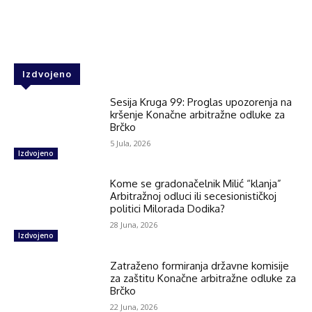
Facebook
Twitter
WhatsApp
Izdvojeno
Sesija Kruga 99: Proglas upozorenja na
kršenje Konačne arbitražne odluke za
Brčko
5 Jula, 2026
Izdvojeno
Kome se gradonačelnik Milić “klanja”
Arbitražnoj odluci ili secesionističkoj
politici Milorada Dodika?
28 Juna, 2026
Izdvojeno
Zatraženo formiranja državne komisije
za zaštitu Konačne arbitražne odluke za
Brčko
22 Juna, 2026