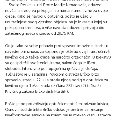
– Svete Petke, u ulici Prote Matije Nenadovića, oduzeo
novčana sredstva prikupljana u humanitarne svrhe za dvoje
djece. Kako se navodi u optužnici, pošto je ušao u
unutrašnjost ovog vjerskog objekta, on je iz kase u kojoj su
prikupljana sredstva, u više navrata oduzeo i prisvojio dio
zatečenog novca u iznosu od 211,75 KM.
On je tako za sebe pribavio protivpravnu imovinsku korist u
navedenom iznosu, za koji iznos je oštetio ovaj hram, učinivši
krivično djelo teške krađe na naročito drzak način. U bjekstvu
su ga spriječili sveštenici Hrama, nakon čega je lišen
slobode. Intenzivno postupajući na rješavanju slučaja,
Tužilaštvo je u saradnji s Policijom distrikta Brčko, brzo
sprovelo istragu i 22. jula protiv njega podiglo optužnicu za
krivično djelo Teška krađa (iz člana 281 stav (2) tačka 2)
Krivičnog zakona Brčko distrikta BiH).
Pošto je po potvrđivanju optužnice optuženi priznao krivicu,
Osnovni sud distrikta Brčko održao je pretres za izricanje
krivičnopravne sankcije na kojem mu je izrekao kaznu zatvora