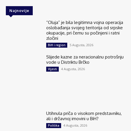
Najnovije
“Oluja” je bila legitimna vojna operacija
oslobađanja svojeg teritorija od srpske
okupacije, pri čemu su počinjeni i ratni
zločini
5 Augusta, 2026
BiH i region
Slijede kazne za neracionalnu potrošnju
vode u Distriktu Brčko
4 Augusta, 2026
Vijesti
Utihnula priča o visokom predstavniku,
ali i državnoj imovini u BiH?
4 Augusta, 2026
Politika