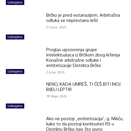
Izdvojeno
Brčko je pred eutanazijom. Arbitražna
odluka se neprestano krši!
21 Juna, 2026
Izdvojeno
Proglas upozorenja grupe
intelektualaca iz Brčkom zbog kršenja
Konačne arbitražne odluke i
entitetizacije Distrikta Brčko
Izdvojeno
2 Juna, 2026
NENO, KADA UMREŠ, TI ĆEŠ BITI MOJ
BIJELI LEPTIR
18 Maja, 2026
Izdvojeno
Ako ne postoji „entitetizacija“, g. Miliću,
kako to da postoji kontinuitet RS u
Distriktu Brčko, kao što javno