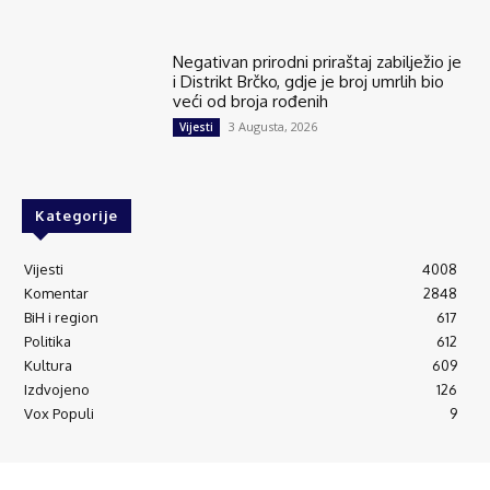
Negativan prirodni priraštaj zabilježio je
i Distrikt Brčko, gdje je broj umrlih bio
veći od broja rođenih
3 Augusta, 2026
Vijesti
Kategorije
Vijesti
4008
Komentar
2848
BiH i region
617
Politika
612
Kultura
609
Izdvojeno
126
Vox Populi
9
© Brčanski forum.