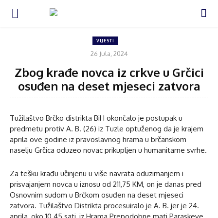
VIJESTI
26 Jula, 2024
Zbog krađe novca iz crkve u Grčici
osuđen na deset mjeseci zatvora
Tužilaštvo Brčko distrikta BiH okončalo je postupak u
predmetu protiv A. B. (26) iz Tuzle optuženog da je krajem
aprila ove godine iz pravoslavnog hrama u brčanskom
naselju Grčica oduzeo novac prikupljen u humanitarne svrhe.
Za tešku krađu učinjenu u više navrata oduzimanjem i
prisvajanjem novca u iznosu od 211,75 KM, on je danas pred
Osnovnim sudom u Brčkom osuđen na deset mjeseci
zatvora. Tužilaštvo Distrikta procesuiralo je A. B. jer je 24.
aprila, oko 10.45 sati, iz Hrama Prepodobne mati Paraskeve