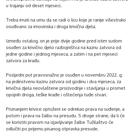
u trajanju od deset mjeseci.
Treba imati na umu da se radi o licu koje je ranije višestruko
osuđivano za imovinska i druga krivična djela.
Između ostalog, on je prije dvije godine pred istim sudom
osuđen za krivično djelo razbojništva na kaznu zatvora od
jedne godine i jednog mjeseca, a zatim i na pet mjeseci
zatvora za krađu.
Posljedni put pravosnažno je osuđen u novembru 2022. g.
na jedinstvenu kaznu zatvora od godinu i dva mjeseca, za
krivična djela neovlaštene proizvodnje i stavljanja u promet
opojnih droga, teške krađe i oštećenja tuđe stvari.
Priznanjem krivice optuženi se odrekao prava na suđenje, a
potom i prava na žalbu na presudu. S druge strane, da li će
se koristiti pravom na izjavljivanje žalbe Tužilaštvo će
odlučiti po prijemu pisanog otpravka presude.