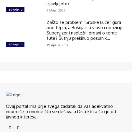
izjavljujete?
Izdvojeno
9 Maja, 2026
Zašto se problem “Srpske kuće” gura
pod tepih, a Bošnjaci u vlasti i opoziciji,
Supervizor i nadležni organi o tome
šute? Šutnju prekinuo poslanik...
Izdvojeno
19 Aprila, 2026
Ovaj portal ima prije svega zadatak da vas adekvatno
informiše o onome što se dešava u Distriktu a što je od
javnog interesa.