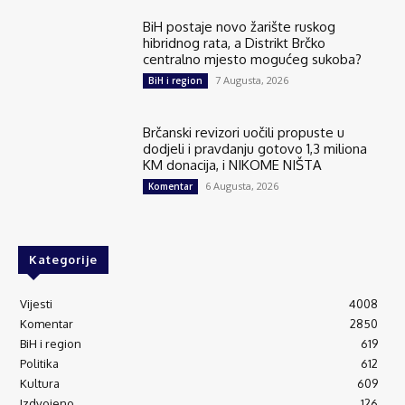
BiH postaje novo žarište ruskog
hibridnog rata, a Distrikt Brčko
centralno mjesto mogućeg sukoba?
7 Augusta, 2026
BiH i region
Brčanski revizori uočili propuste u
dodjeli i pravdanju gotovo 1,3 miliona
KM donacija, i NIKOME NIŠTA
6 Augusta, 2026
Komentar
Kategorije
Vijesti
4008
Komentar
2850
BiH i region
619
Politika
612
Kultura
609
Izdvojeno
126