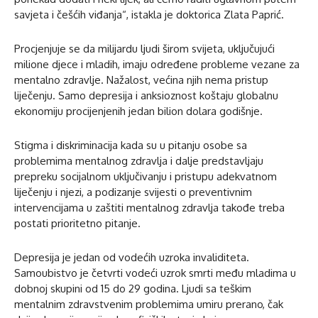
savjeta i češćih viđanja“, istakla je doktorica Zlata Paprić.
Procjenjuje se da milijardu ljudi širom svijeta, uključujući
milione djece i mladih, imaju određene probleme vezane za
mentalno zdravlje. Nažalost, većina njih nema pristup
liječenju. Samo depresija i anksioznost koštaju globalnu
ekonomiju procijenjenih jedan bilion dolara godišnje.
Stigma i diskriminacija kada su u pitanju osobe sa
problemima mentalnog zdravlja i dalje predstavljaju
prepreku socijalnom uključivanju i pristupu adekvatnom
liječenju i njezi, a podizanje svijesti o preventivnim
intervencijama u zaštiti mentalnog zdravlja takođe treba
postati prioritetno pitanje.
Depresija je jedan od vodećih uzroka invaliditeta.
Samoubistvo je četvrti vodeći uzrok smrti među mladima u
dobnoj skupini od 15 do 29 godina. Ljudi sa teškim
mentalnim zdravstvenim problemima umiru prerano, čak