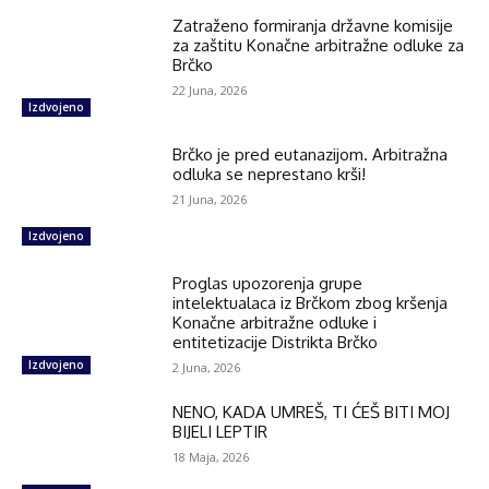
Zatraženo formiranja državne komisije
za zaštitu Konačne arbitražne odluke za
Brčko
22 Juna, 2026
Izdvojeno
Brčko je pred eutanazijom. Arbitražna
odluka se neprestano krši!
21 Juna, 2026
Izdvojeno
Proglas upozorenja grupe
intelektualaca iz Brčkom zbog kršenja
Konačne arbitražne odluke i
entitetizacije Distrikta Brčko
Izdvojeno
2 Juna, 2026
NENO, KADA UMREŠ, TI ĆEŠ BITI MOJ
BIJELI LEPTIR
18 Maja, 2026