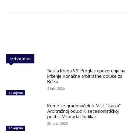
Facebook
Twitter
WhatsApp
Izdvojeno
Sesija Kruga 99: Proglas upozorenja na
kršenje Konačne arbitražne odluke za
Brčko
5 Jula, 2026
Izdvojeno
Kome se gradonačelnik Milić “klanja”
Arbitražnoj odluci ili secesionističkoj
politici Milorada Dodika?
28 Juna, 2026
Izdvojeno