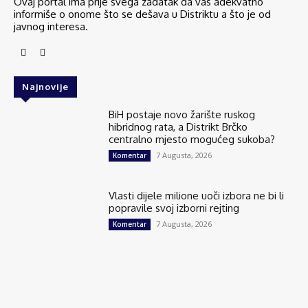
Ovaj portal ima prije svega zadatak da vas adekvatno
informiše o onome što se dešava u Distriktu a što je od
javnog interesa.
Najnovije
BiH postaje novo žarište ruskog
hibridnog rata, a Distrikt Brčko
centralno mjesto mogućeg sukoba?
7 Augusta, 2026
Komentar
Vlasti dijele milione uoči izbora ne bi li
popravile svoj izborni rejting
7 Augusta, 2026
Komentar