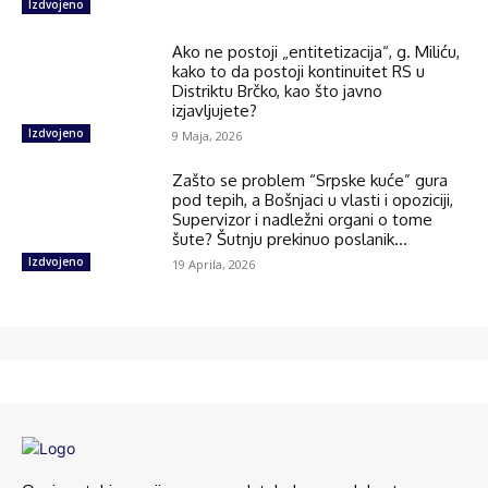
Izdvojeno
Ako ne postoji „entitetizacija“, g. Miliću,
kako to da postoji kontinuitet RS u
Distriktu Brčko, kao što javno
izjavljujete?
Izdvojeno
9 Maja, 2026
Zašto se problem “Srpske kuće” gura
pod tepih, a Bošnjaci u vlasti i opoziciji,
Supervizor i nadležni organi o tome
šute? Šutnju prekinuo poslanik...
Izdvojeno
19 Aprila, 2026