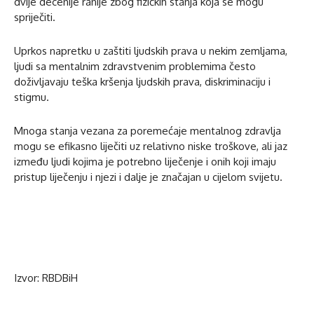
dvije decenije ranije zbog fizičkih stanja koja se mogu
spriječiti.
Uprkos napretku u zaštiti ljudskih prava u nekim zemljama,
ljudi sa mentalnim zdravstvenim problemima često
doživljavaju teška kršenja ljudskih prava, diskriminaciju i
stigmu.
Mnoga stanja vezana za poremećaje mentalnog zdravlja
mogu se efikasno liječiti uz relativno niske troškove, ali jaz
između ljudi kojima je potrebno liječenje i onih koji imaju
pristup liječenju i njezi i dalje je značajan u cijelom svijetu.
Izvor: RBDBiH