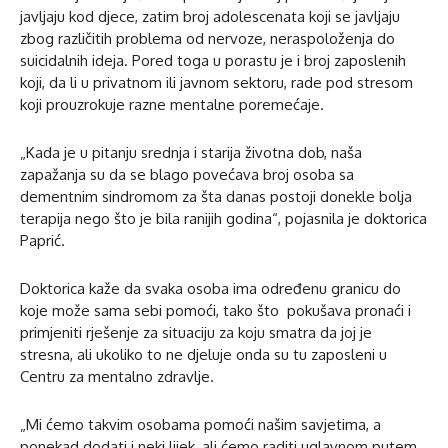
javljaju kod djece, zatim broj adolescenata koji se javljaju
zbog različitih problema od nervoze, neraspoloženja do
suicidalnih ideja. Pored toga u porastu je i broj zaposlenih
koji, da li u privatnom ili javnom sektoru, rade pod stresom
koji prouzrokuje razne mentalne poremećaje.
„Kada je u pitanju srednja i starija životna dob, naša
zapažanja su da se blago povećava broj osoba sa
dementnim sindromom za šta danas postoji donekle bolja
terapija nego što je bila ranijih godina“, pojasnila je doktorica
Paprić.
Doktorica kaže da svaka osoba ima određenu granicu do
koje može sama sebi pomoći, tako što pokušava pronaći i
primjeniti rješenje za situaciju za koju smatra da joj je
stresna, ali ukoliko to ne djeluje onda su tu zaposleni u
Centru za mentalno zdravlje.
„Mi ćemo takvim osobama pomoći našim savjetima, a
ponekad dodati i neki lijek, ali ćemo raditi uglavnom putem