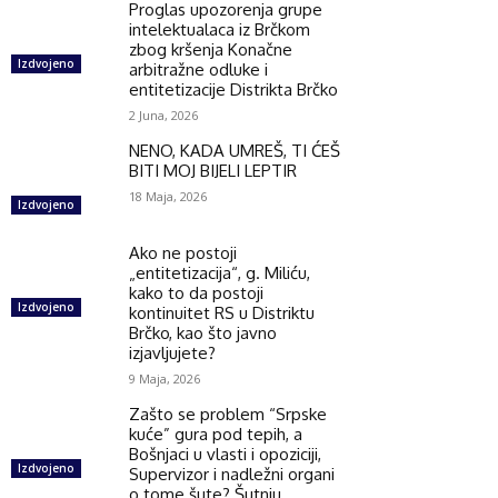
Proglas upozorenja grupe
intelektualaca iz Brčkom
zbog kršenja Konačne
Izdvojeno
arbitražne odluke i
entitetizacije Distrikta Brčko
2 Juna, 2026
NENO, KADA UMREŠ, TI ĆEŠ
BITI MOJ BIJELI LEPTIR
18 Maja, 2026
Izdvojeno
Ako ne postoji
„entitetizacija“, g. Miliću,
kako to da postoji
Izdvojeno
kontinuitet RS u Distriktu
Brčko, kao što javno
izjavljujete?
9 Maja, 2026
Zašto se problem “Srpske
kuće” gura pod tepih, a
Bošnjaci u vlasti i opoziciji,
Izdvojeno
Supervizor i nadležni organi
o tome šute? Šutnju