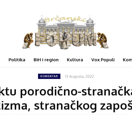
i
Politika
BiH i region
Kultura
Vox Populi
Kom
13 Augusta, 2022
KOMENTAR
iktu porodično-stranačk
zma, stranačkog zapošlj