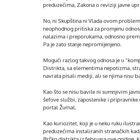
preduzećima, Zakona o reviziji javne upra
No, ni Skupština ni Vlada ovom problemu
neophodnog pritiska za promjenu odnos
nalazima i preporukama, odnosno prema 
Pa je zato stanje nepromijenjeno.
Mogući razlog takvog odnosa je u “kom
Distrikta, sa elementima nepotizma, stra
navrata pisali mediji, ali se njima nisu ba
Kao što se nisu bavile ni sumnjivim jav
šefove službi, zaposlenike i pripravnike
portal Žurnal.
Kao kuriozitet, koji je u neku ruku ilus
preduzećima instaliranih stranačkih kadr
Brčko distrikta iz februara ove godine,