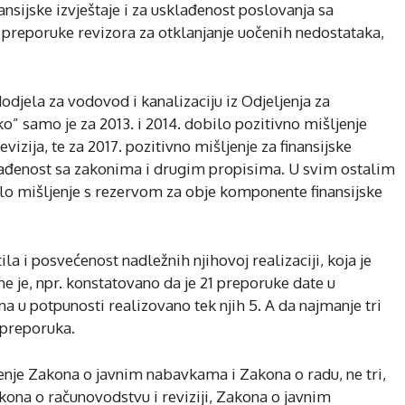
ansijske izvještaje i za usklađenost poslovanja sa
 preporuke revizora za otklanjanje uočenih nedostataka,
odjela za vodovod i kanalizaciju iz Odjeljenja za
 samo je za 2013. i 2014. dobilo pozitivno mišljenje
vizija, te za 2017. pozitivno mišljenje za finansijske
klađenost sa zakonima i drugim propisima. U svim ostalim
lo mišljenje s rezervom za obje komponente finansijske
tila i posvećenost nadležnih njihovoj realizaciji, koja je
 je, npr. konstatovano da je 21 preporuke date u
ana u potpunosti realizovano tek njih 5. A da najmanje tri
 preporuka.
enje Zakona o javnim nabavkama i Zakona o radu, ne tri,
kona o računovodstvu i reviziji, Zakona o javnim