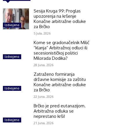
Sesija Kruga 99: Proglas
upozorenja na kršenje
Konačne arbitražne odluke
Izdvojeno
za Brčko
5 Jula, 2026
Kome se gradonačelnik Milić
“klanja” Arbitražnoj odluci ili
secesionističkoj politici
Izdvojeno
Milorada Dodika?
28 Juna, 2026
Zatraženo formiranja
državne komisije za zaštitu
Konačne arbitražne odluke
Izdvojeno
za Brčko
22 Juna, 2026
Brčko je pred eutanazijom.
Arbitražna odluka se
neprestano krši!
Izdvojeno
21 Juna, 2026