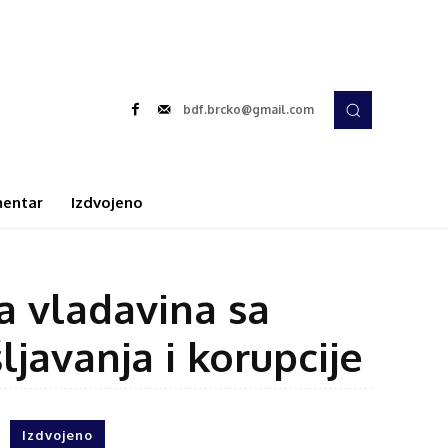
bdf.brcko@gmail.com
entar
Izdvojeno
a vladavina sa
avanja i korupcije
Izdvojeno