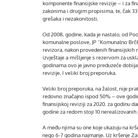
komponente finansijske revizije – i za fin
zakonima i drugim propisima, te, čak 33
grešaka i nezakonitosti.
Od 2008. godine, kada je nastalo, od Pod
komunalne poslove, JP “Komunalno Brčko”
revizora, nakon provedenih finansijskih re
izvještaje a mišljenje s rezervom za us
godinama ovo je javno preduzeće dobija
revizije. I veliki broj preporuka.
Veliki broj preporuka, na žalost, nije pra
redovno značajno ispod 50% – ove godine
finansijskoj reviziji za 2020. za godinu d
godine za redom stoji 10 nerealizovanih
A među njima su one koje ukazuju na krš
nego 6-7 godina najmanje. Uz kršenje Za