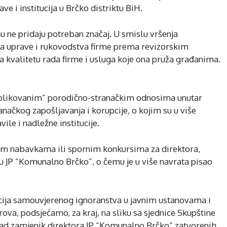
ve i institucija u Brčko distriktu BiH.
 ne pridaju potreban značaj. U smislu vršenja
a uprave i rukovodstva firme prema revizorskim
kvalitetu rada firme i usluga koje ona pruža građanima.
plikovanim” porodično-stranačkim odnosima unutar
načkog zapošljavanja i korupcije, o kojim su u više
vile i nadležne institucije.
nim nabavkama ili spornim konkursima za direktora,
 u JP “Komunalno Brčko”, o čemu je u više navrata pisao
tracija samouvjerenog ignoranstva u javnim ustanovama i
ova, podsjećamo, za kraj, na sliku sa sjednice Skupštine
 kad zamjenik direktora JP “Komunalno Brčko” zatvorenih