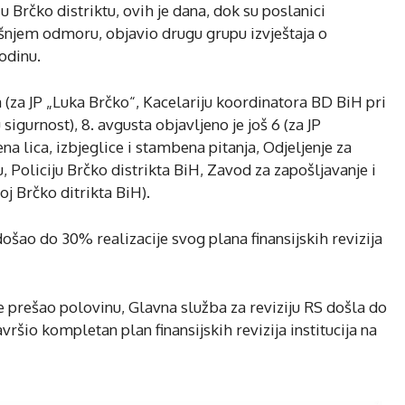
 u Brčko distriktu, ovih je dana, dok su poslanici
šnjem odmoru, objavio drugu grupu izvještaja o
godinu.
ja (za JP „Luka Brčko“, Kacelariju koordinatora BD BiH pri
 sigurnost), 8. avgusta objavljeno je još 6 (za JP
a lica, izbjeglice i stambena pitanja, Odjeljenje za
 Policiju Brčko distrikta BiH, Zavod za zapošljavanje i
oj Brčko ditrikta BiH).
došao do 30% realizacije svog plana finansijskih revizija
je prešao polovinu, Glavna služba za reviziju RS došla do
avršio kompletan plan finansijskih revizija institucija na