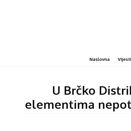
Naslovna
Vijest
U Brčko Distr
elementima nepoti