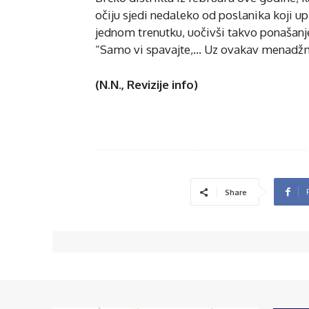
očiju sjedi nedaleko od poslanika koji up
jednom trenutku, uočivši takvo ponašanje
“Samo vi spavajte,… Uz ovakav menadžme
(N.N., Revizije info)
Share