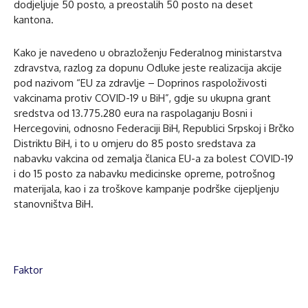
dodjeljuje 50 posto, a preostalih 50 posto na deset
kantona.
Kako je navedeno u obrazloženju Federalnog ministarstva
zdravstva, razlog za dopunu Odluke jeste realizacija akcije
pod nazivom “EU za zdravlje – Doprinos raspoloživosti
vakcinama protiv COVID-19 u BiH”, gdje su ukupna grant
sredstva od 13.775.280 eura na raspolaganju Bosni i
Hercegovini, odnosno Federaciji BiH, Republici Srpskoj i Brčko
Distriktu BiH, i to u omjeru do 85 posto sredstava za
nabavku vakcina od zemalja članica EU-a za bolest COVID-19
i do 15 posto za nabavku medicinske opreme, potrošnog
materijala, kao i za troškove kampanje podrške cijepljenju
stanovništva BiH.
Faktor