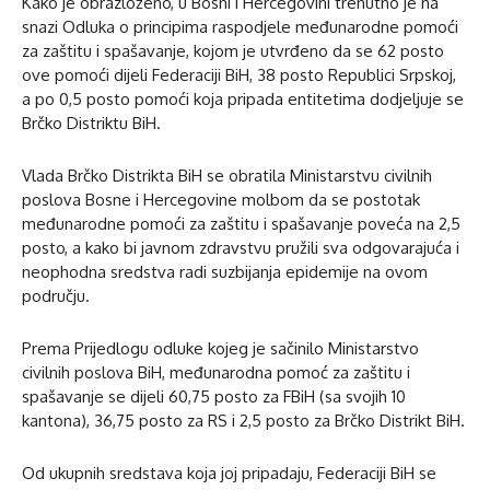
Kako je obrazloženo, u Bosni i Hercegovini trenutno je na
snazi Odluka o principima raspodjele međunarodne pomoći
za zaštitu i spašavanje, kojom je utvrđeno da se 62 posto
ove pomoći dijeli Federaciji BiH, 38 posto Republici Srpskoj,
a po 0,5 posto pomoći koja pripada entitetima dodjeljuje se
Brčko Distriktu BiH.
Vlada Brčko Distrikta BiH se obratila Ministarstvu civilnih
poslova Bosne i Hercegovine molbom da se postotak
međunarodne pomoći za zaštitu i spašavanje poveća na 2,5
posto, a kako bi javnom zdravstvu pružili sva odgovarajuća i
neophodna sredstva radi suzbijanja epidemije na ovom
području.
Prema Prijedlogu odluke kojeg je sačinilo Ministarstvo
civilnih poslova BiH, međunarodna pomoć za zaštitu i
spašavanje se dijeli 60,75 posto za FBiH (sa svojih 10
kantona), 36,75 posto za RS i 2,5 posto za Brčko Distrikt BiH.
Od ukupnih sredstava koja joj pripadaju, Federaciji BiH se