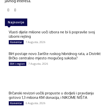
javnog interesa.
Najnovije
Vlasti dijele milione uoči izbora ne bi li popravile svoj
izborni rejting
7 Augusta, 2026
Komentar
BiH postaje novo žarište ruskog hibridnog rata, a Distrikt
Brčko centralno mjesto mogućeg sukoba?
7 Augusta, 2026
BiH i region
Brčanski revizori uočili propuste u dodjeli i pravdanju
gotovo 1,3 miliona KM donacija, i NIKOME NIŠTA
6 Augusta, 2026
Komentar