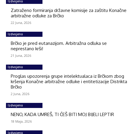
Izdvojeno
Zatraženo formiranja državne komisije za zaštitu Konačne
arbitražne odluke za Brčko
22 Juna, 2026
Izdvojeno
Brčko je pred eutanazijom. Arbitražna odluka se
neprestano krši!
21 Juna, 2026
Izdvojeno
Proglas upozorenja grupe intelektualaca iz Brčkom zbog
kršenja Konačne arbitražne odluke i entitetizacije Distrikta
Brčko
2 Juna, 2026
Izdvojeno
NENO, KADA UMREŠ, TI ĆEŠ BITI MOJ BIJELI LEPTIR
18 Maja, 2026
Izdvojeno