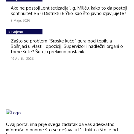
Ako ne postoji „entitetizacija“, g. Miliću, kako to da postoji
kontinuitet RS u Distriktu Brčko, kao što javno izjavljujete?
9 Maja, 2026
Izdvojeno
Zašto se problem “Srpske kuće” gura pod tepih, a
Bošnjaci u vlasti i opoziciji, Supervizor i nadležni organi o
tome šute? Šutnju prekinuo poslanik...
19 Aprila, 2026
Ovaj portal ima prije svega zadatak da vas adekvatno
informiše o onome što se dešava u Distriktu a što je od