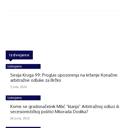
Facebook
Twitter
WhatsApp
Izdvojeno
Izdvojeno
Sesija Kruga 99: Proglas upozorenja na kršenje Konačne
arbitražne odluke za Brčko
5 Jula, 2026
Izdvojeno
Kome se gradonačelnik Milić “klanja” Arbitražnoj odluci ili
secesionističkoj politici Milorada Dodika?
28 Juna, 2026