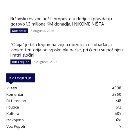
Brčanski revizori uočili propuste u dodjeli i pravdanju
gotovo 1,3 miliona KM donacija, i NIKOME NIŠTA
6 Augusta, 2026
Komentar
“Oluja” je bila legitimna vojna operacija oslobađanja
svojeg teritorija od srpske okupacije, pri čemu su počinjeni
i ratni zločini
5 Augusta, 2026
BiH i region
Kategorije
Vijesti
4008
Komentar
2850
BiH i region
618
Politika
612
Kultura
609
Izdvojeno
126
Vox Populi
9