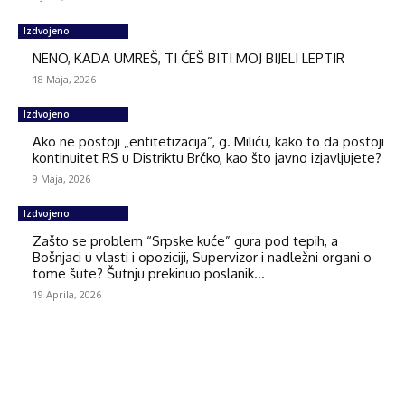
Izdvojeno
NENO, KADA UMREŠ, TI ĆEŠ BITI MOJ BIJELI LEPTIR
18 Maja, 2026
Izdvojeno
Ako ne postoji „entitetizacija“, g. Miliću, kako to da postoji
kontinuitet RS u Distriktu Brčko, kao što javno izjavljujete?
9 Maja, 2026
Izdvojeno
Zašto se problem “Srpske kuće” gura pod tepih, a
Bošnjaci u vlasti i opoziciji, Supervizor i nadležni organi o
tome šute? Šutnju prekinuo poslanik...
19 Aprila, 2026