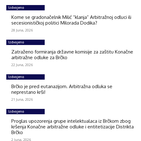
Izdvojeno
Kome se gradonačelnik Milić “klanja” Arbitražnoj odluci ili
secesionističkoj politici Milorada Dodika?
28 Juna, 2026
Izdvojeno
Zatraženo formiranja državne komisije za zaštitu Konačne
arbitražne odluke za Brčko
22 Juna, 2026
Izdvojeno
Brčko je pred eutanazijom. Arbitražna odluka se
neprestano krši!
21 Juna, 2026
Izdvojeno
Proglas upozorenja grupe intelektualaca iz Brčkom zbog
kršenja Konačne arbitražne odluke i entitetizacije Distrikta
Brčko
2 Juna, 2026