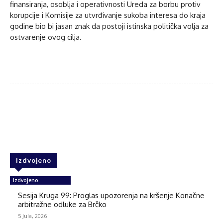
finansiranja, osoblja i operativnosti Ureda za borbu protiv
korupcije i Komisije za utvrđivanje sukoba interesa do kraja
godine bio bi jasan znak da postoji istinska politička volja za
ostvarenje ovog cilja.
Facebook
Twitter
WhatsApp
Izdvojeno
Izdvojeno
Sesija Kruga 99: Proglas upozorenja na kršenje Konačne
arbitražne odluke za Brčko
5 Jula, 2026