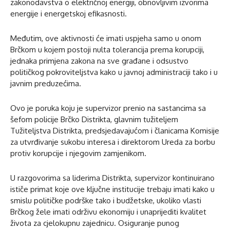
zakonodavstva o električnoj energiji, obnovljivim izvorima
energije i energetskoj efikasnosti.
Međutim, ove aktivnosti će imati uspjeha samo u onom
Brčkom u kojem postoji nulta tolerancija prema korupciji,
jednaka primjena zakona na sve građane i odsustvo
političkog pokroviteljstva kako u javnoj administraciji tako i u
javnim preduzećima.
Ovo je poruka koju je supervizor prenio na sastancima sa
šefom policije Brčko Distrikta, glavnim tužiteljem
Tužiteljstva Distrikta, predsjedavajućom i članicama Komisije
za utvrđivanje sukobu interesa i direktorom Ureda za borbu
protiv korupcije i njegovim zamjenikom.
U razgovorima sa liderima Distrikta, supervizor kontinuirano
ističe primat koje ove ključne institucije trebaju imati kako u
smislu političke podrške tako i budžetske, ukoliko vlasti
Brčkog žele imati održivu ekonomiju i unaprijediti kvalitet
života za cjelokupnu zajednicu. Osiguranje punog