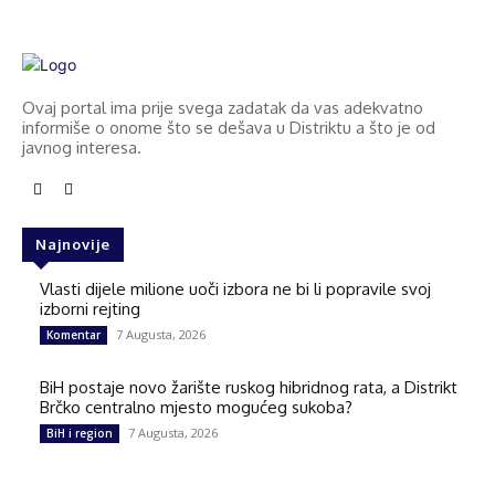
Ovaj portal ima prije svega zadatak da vas adekvatno
informiše o onome što se dešava u Distriktu a što je od
javnog interesa.
Najnovije
Vlasti dijele milione uoči izbora ne bi li popravile svoj
izborni rejting
7 Augusta, 2026
Komentar
BiH postaje novo žarište ruskog hibridnog rata, a Distrikt
Brčko centralno mjesto mogućeg sukoba?
7 Augusta, 2026
BiH i region