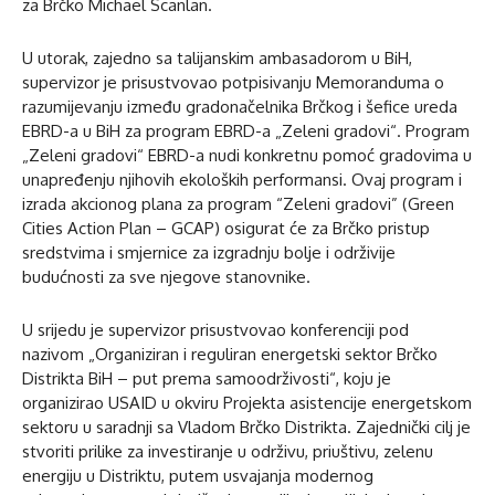
za Brčko Michael Scanlan.
U utorak, zajedno sa talijanskim ambasadorom u BiH,
supervizor je prisustvovao potpisivanju Memoranduma o
razumijevanju između gradonačelnika Brčkog i šefice ureda
EBRD-a u BiH za program EBRD-a „Zeleni gradovi“. Program
„Zeleni gradovi“ EBRD-a nudi konkretnu pomoć gradovima u
unapređenju njihovih ekoloških performansi. Ovaj program i
izrada akcionog plana za program “Zeleni gradovi” (Green
Cities Action Plan – GCAP) osigurat će za Brčko pristup
sredstvima i smjernice za izgradnju bolje i održivije
budućnosti za sve njegove stanovnike.
U srijedu je supervizor prisustvovao konferenciji pod
nazivom „Organiziran i reguliran energetski sektor Brčko
Distrikta BiH – put prema samoodrživosti“, koju je
organizirao USAID u okviru Projekta asistencije energetskom
sektoru u saradnji sa Vladom Brčko Distrikta. Zajednički cilj je
stvoriti prilike za investiranje u održivu, priuštivu, zelenu
energiju u Distriktu, putem usvajanja modernog