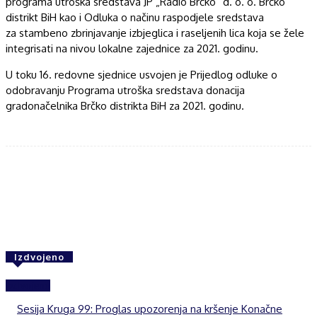
programa utroška sredstava JP „Radio Brčko“ d. o. o. Brčko
distrikt BiH kao i Odluka o načinu raspodjele sredstava
za stambeno zbrinjavanje izbjeglica i raseljenih lica koja se žele
integrisati na nivou lokalne zajednice za 2021. godinu.
U toku 16. redovne sjednice usvojen je Prijedlog odluke o
odobravanju Programa utroška sredstava donacija
gradonačelnika Brčko distrikta BiH za 2021. godinu.
Facebook
Twitter
WhatsApp
Izdvojeno
Izdvojeno
Sesija Kruga 99: Proglas upozorenja na kršenje Konačne