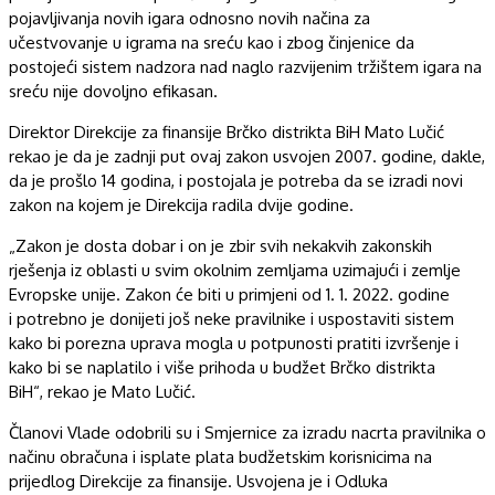
pojavljivanja novih igara odnosno novih načina za
učestvovanje u igrama na sreću kao i zbog činjenice da
postojeći sistem nadzora nad naglo razvijenim tržištem igara na
sreću nije dovoljno efikasan.
Direktor Direkcije za finansije Brčko distrikta BiH Mato Lučić
rekao je da je zadnji put ovaj zakon usvojen 2007. godine, dakle,
da je prošlo 14 godina, i postojala je potreba da se izradi novi
zakon na kojem je Direkcija radila dvije godine.
„Zakon je dosta dobar i on je zbir svih nekakvih zakonskih
rješenja iz oblasti u svim okolnim zemljama uzimajući i zemlje
Evropske unije. Zakon će biti u primjeni od 1. 1. 2022. godine
i potrebno je donijeti još neke pravilnike i uspostaviti sistem
kako bi porezna uprava mogla u potpunosti pratiti izvršenje i
kako bi se naplatilo i više prihoda u budžet Brčko distrikta
BiH“, rekao je Mato Lučić.
Članovi Vlade odobrili su i Smjernice za izradu nacrta pravilnika o
načinu obračuna i isplate plata budžetskim korisnicima na
prijedlog Direkcije za finansije. Usvojena je i Odluka