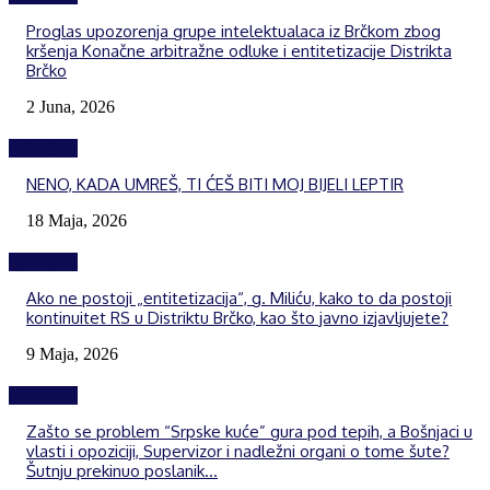
Proglas upozorenja grupe intelektualaca iz Brčkom zbog
kršenja Konačne arbitražne odluke i entitetizacije Distrikta
Brčko
2 Juna, 2026
Izdvojeno
NENO, KADA UMREŠ, TI ĆEŠ BITI MOJ BIJELI LEPTIR
18 Maja, 2026
Izdvojeno
Ako ne postoji „entitetizacija“, g. Miliću, kako to da postoji
kontinuitet RS u Distriktu Brčko, kao što javno izjavljujete?
9 Maja, 2026
Izdvojeno
Zašto se problem “Srpske kuće” gura pod tepih, a Bošnjaci u
vlasti i opoziciji, Supervizor i nadležni organi o tome šute?
Šutnju prekinuo poslanik...