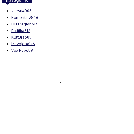
Kategorije
Vijesti
4008
Komentar
2848
BiH i region
617
Politika
612
Kultura
609
Izdvojeno
126
Vox Populi
9
© Brčanski forum.
Impresum