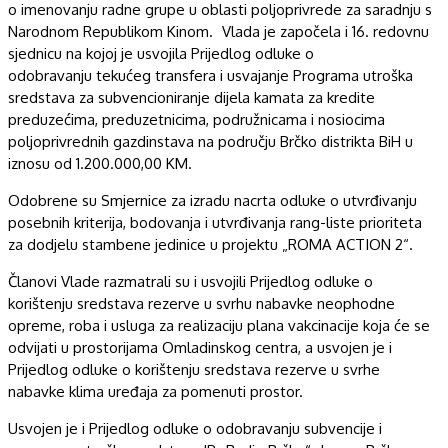
o imenovanju radne grupe u oblasti poljoprivrede za saradnju s
Narodnom Republikom Kinom. Vlada je započela i 16. redovnu
sjednicu na kojoj je usvojila Prijedlog odluke o
odobravanju tekućeg transfera i usvajanje Programa utroška
sredstava za subvencioniranje dijela kamata za kredite
preduzećima, preduzetnicima, podružnicama i nosiocima
poljoprivrednih gazdinstava na području Brčko distrikta BiH u
iznosu od 1.200.000,00 KM.
Odobrene su Smjernice za izradu nacrta odluke o utvrđivanju
posebnih kriterija, bodovanja i utvrđivanja rang-liste prioriteta
za dodjelu stambene jedinice u projektu „ROMA ACTION 2“.
Članovi Vlade razmatrali su i usvojili Prijedlog odluke o
korištenju sredstava rezerve u svrhu nabavke neophodne
opreme, roba i usluga za realizaciju plana vakcinacije koja će se
odvijati u prostorijama Omladinskog centra, a usvojen je i
Prijedlog odluke o korištenju sredstava rezerve u svrhe
nabavke klima uređaja za pomenuti prostor.
Usvojen je i Prijedlog odluke o odobravanju subvencije i