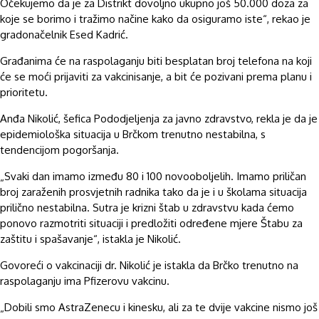
Očekujemo da je za Distrikt dovoljno ukupno još 50.000 doza za
koje se borimo i tražimo načine kako da osiguramo iste“, rekao je
gradonačelnik Esed Kadrić.
Građanima će na raspolaganju biti besplatan broj telefona na koji
će se moći prijaviti za vakcinisanje, a bit će pozivani prema planu i
prioritetu.
Anđa Nikolić, šefica Pododjeljenja za javno zdravstvo, rekla je da je
epidemiološka situacija u Brčkom trenutno nestabilna, s
tendencijom pogoršanja.
„Svaki dan imamo između 80 i 100 novooboljelih. Imamo priličan
broj zaraženih prosvjetnih radnika tako da je i u školama situacija
prilično nestabilna. Sutra je krizni štab u zdravstvu kada ćemo
ponovo razmotriti situaciji i predložiti određene mjere Štabu za
zaštitu i spašavanje“, istakla je Nikolić.
Govoreći o vakcinaciji dr. Nikolić je istakla da Brčko trenutno na
raspolaganju ima Pfizerovu vakcinu.
„Dobili smo AstraZenecu i kinesku, ali za te dvije vakcine nismo još