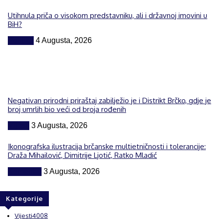
Utihnula priča o visokom predstavniku, ali i državnoj imovini u
BiH?
Politika
4 Augusta, 2026
Negativan prirodni priraštaj zabilježio je i Distrikt Brčko, gdje je
broj umrlih bio veći od broja rođenih
Vijesti
3 Augusta, 2026
Ikonografska ilustracija brčanske multietničnosti i tolerancije:
Draža Mihailović, Dimitrije Ljotić, Ratko Mladić
Komentar
3 Augusta, 2026
Kategorije
Vijesti
4008