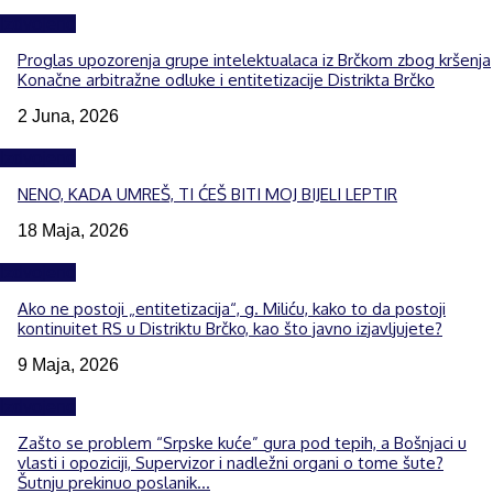
Izdvojeno
Proglas upozorenja grupe intelektualaca iz Brčkom zbog kršenja
Konačne arbitražne odluke i entitetizacije Distrikta Brčko
2 Juna, 2026
Izdvojeno
NENO, KADA UMREŠ, TI ĆEŠ BITI MOJ BIJELI LEPTIR
18 Maja, 2026
Izdvojeno
Ako ne postoji „entitetizacija“, g. Miliću, kako to da postoji
kontinuitet RS u Distriktu Brčko, kao što javno izjavljujete?
9 Maja, 2026
Izdvojeno
Zašto se problem “Srpske kuće” gura pod tepih, a Bošnjaci u
vlasti i opoziciji, Supervizor i nadležni organi o tome šute?
Šutnju prekinuo poslanik...