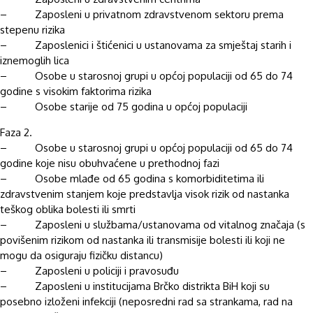
– Zaposleni u privatnom zdravstvenom sektoru prema
stepenu rizika
– Zaposlenici i štićenici u ustanovama za smještaj starih i
iznemoglih lica
– Osobe u starosnoj grupi u općoj populaciji od 65 do 74
godine s visokim faktorima rizika
– Osobe starije od 75 godina u općoj populaciji
Faza 2.
– Osobe u starosnoj grupi u općoj populaciji od 65 do 74
godine koje nisu obuhvaćene u prethodnoj fazi
– Osobe mlađe od 65 godina s komorbiditetima ili
zdravstvenim stanjem koje predstavlja visok rizik od nastanka
teškog oblika bolesti ili smrti
– Zaposleni u službama/ustanovama od vitalnog značaja (s
povišenim rizikom od nastanka ili transmisije bolesti ili koji ne
mogu da osiguraju fizičku distancu)
– Zaposleni u policiji i pravosuđu
– Zaposleni u institucijama Brčko distrikta BiH koji su
posebno izloženi infekciji (neposredni rad sa strankama, rad na