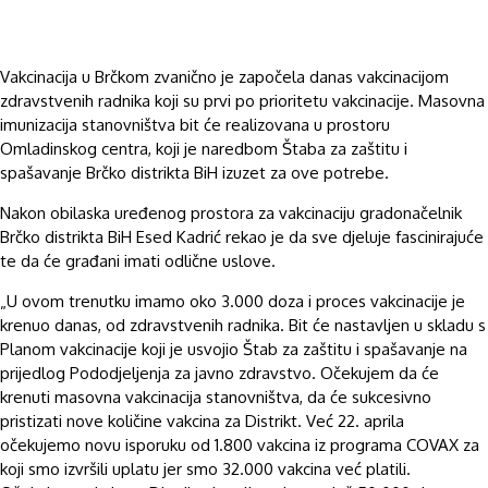
Vakcinacija u Brčkom zvanično je započela danas vakcinacijom
zdravstvenih radnika koji su prvi po prioritetu vakcinacije. Masovna
imunizacija stanovništva bit će realizovana u prostoru
Omladinskog centra, koji je naredbom Štaba za zaštitu i
spašavanje Brčko distrikta BiH izuzet za ove potrebe.
Nakon obilaska uređenog prostora za vakcinaciju gradonačelnik
Brčko distrikta BiH Esed Kadrić rekao je da sve djeluje fascinirajuće
te da će građani imati odlične uslove.
„U ovom trenutku imamo oko 3.000 doza i proces vakcinacije je
krenuo danas, od zdravstvenih radnika. Bit će nastavljen u skladu s
Planom vakcinacije koji je usvojio Štab za zaštitu i spašavanje na
prijedlog Pododjeljenja za javno zdravstvo. Očekujem da će
krenuti masovna vakcinacija stanovništva, da će sukcesivno
pristizati nove količine vakcina za Distrikt. Već 22. aprila
očekujemo novu isporuku od 1.800 vakcina iz programa COVAX za
koji smo izvršili uplatu jer smo 32.000 vakcina već platili.