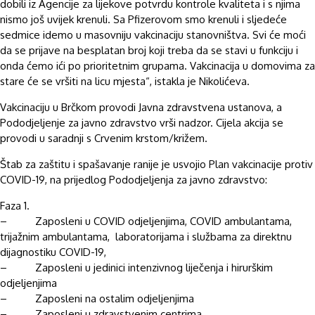
dobili iz Agencije za lijekove potvrdu kontrole kvaliteta i s njima
nismo još uvijek krenuli. Sa Pfizerovom smo krenuli i sljedeće
sedmice idemo u masovniju vakcinaciju stanovništva. Svi će moći
da se prijave na besplatan broj koji treba da se stavi u funkciju i
onda ćemo ići po prioritetnim grupama. Vakcinacija u domovima za
stare će se vršiti na licu mjesta“, istakla je Nikolićeva.
Vakcinaciju u Brčkom provodi Javna zdravstvena ustanova, a
Pododjeljenje za javno zdravstvo vrši nadzor. Cijela akcija se
provodi u saradnji s Crvenim krstom/križem.
Štab za zaštitu i spašavanje ranije je usvojio Plan vakcinacije protiv
COVID-19, na prijedlog Pododjeljenja za javno zdravstvo:
Faza 1.
– Zaposleni u COVID odjeljenjima, COVID ambulantama,
trijažnim ambulantama, laboratorijama i službama za direktnu
dijagnostiku COVID-19,
– Zaposleni u jedinici intenzivnog liječenja i hirurškim
odjeljenjima
– Zaposleni na ostalim odjeljenjima
– Zaposleni u zdravstvenim centrima