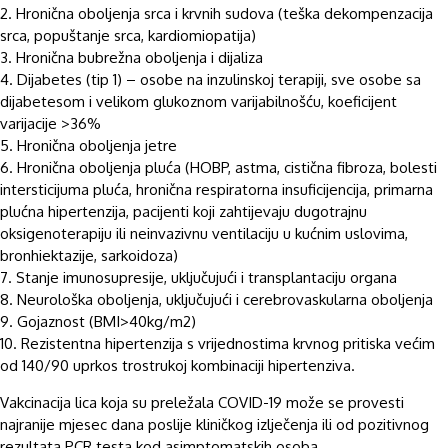
2. Hronična oboljenja srca i krvnih sudova (teška dekompenzacija
srca, popuštanje srca, kardiomiopatija)
3. Hronična bubrežna oboljenja i dijaliza
4. Dijabetes (tip 1) – osobe na inzulinskoj terapiji, sve osobe sa
dijabetesom i velikom glukoznom varijabilnošću, koeficijent
varijacije >36%
5. Hronična oboljenja jetre
6. Hronična oboljenja pluća (HOBP, astma, cistična fibroza, bolesti
intersticijuma pluća, hronična respiratorna insuficijencija, primarna
plućna hipertenzija, pacijenti koji zahtijevaju dugotrajnu
oksigenoterapiju ili neinvazivnu ventilaciju u kućnim uslovima,
bronhiektazije, sarkoidoza)
7. Stanje imunosupresije, uključujući i transplantaciju organa
8. Neurološka oboljenja, uključujući i cerebrovaskularna oboljenja
9. Gojaznost (BMI>40kg/m2)
10. Rezistentna hipertenzija s vrijednostima krvnog pritiska većim
od 140/90 uprkos trostrukoj kombinaciji hipertenziva.
Vakcinacija lica koja su preležala COVID-19 može se provesti
najranije mjesec dana poslije kliničkog izlječenja ili od pozitivnog
rezultata PCR testa kod asimptomatskih osoba.