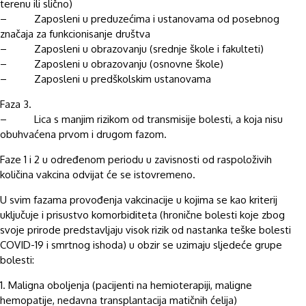
terenu ili slično)
– Zaposleni u preduzećima i ustanovama od posebnog
značaja za funkcionisanje društva
– Zaposleni u obrazovanju (srednje škole i fakulteti)
– Zaposleni u obrazovanju (osnovne škole)
– Zaposleni u predškolskim ustanovama
Faza 3.
– Lica s manjim rizikom od transmisije bolesti, a koja nisu
obuhvaćena prvom i drugom fazom.
Faze 1 i 2 u određenom periodu u zavisnosti od raspoloživih
količina vakcina odvijat će se istovremeno.
U svim fazama provođenja vakcinacije u kojima se kao kriterij
uključuje i prisustvo komorbiditeta (hronične bolesti koje zbog
svoje prirode predstavljaju visok rizik od nastanka teške bolesti
COVID-19 i smrtnog ishoda) u obzir se uzimaju sljedeće grupe
bolesti:
1. Maligna oboljenja (pacijenti na hemioterapiji, maligne
hemopatije, nedavna transplantacija matičnih ćelija)