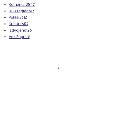
Komentar
2847
BiH i region
617
Politika
612
Kultura
609
Izdvojeno
126
Vox Populi
9
© Brčanski forum.
Impresum