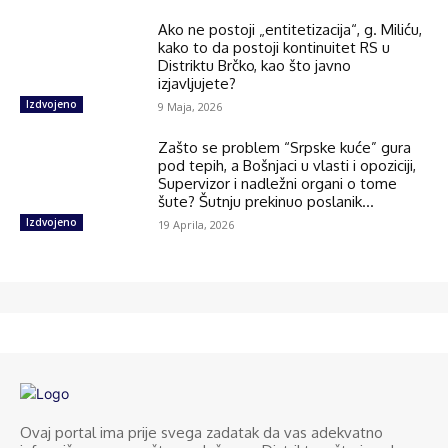
Ako ne postoji „entitetizacija“, g. Miliću,
kako to da postoji kontinuitet RS u
Distriktu Brčko, kao što javno
izjavljujete?
Izdvojeno
9 Maja, 2026
Zašto se problem “Srpske kuće” gura
pod tepih, a Bošnjaci u vlasti i opoziciji,
Supervizor i nadležni organi o tome
šute? Šutnju prekinuo poslanik...
Izdvojeno
19 Aprila, 2026
Ovaj portal ima prije svega zadatak da vas adekvatno