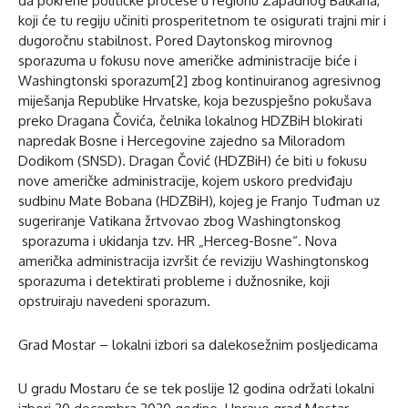
da pokrene političke procese u regionu Zapadnog Balkana,
koji će tu regiju učiniti prosperitetnom te osigurati trajni mir i
dugoročnu stabilnost. Pored Daytonskog mirovnog
sporazuma u fokusu nove američke administracije biće i
Washingtonski sporazum[2] zbog kontinuiranog agresivnog
miješanja Republike Hrvatske, koja bezuspješno pokušava
preko Dragana Čovića, čelnika lokalnog HDZBiH blokirati
napredak Bosne i Hercegovine zajedno sa Miloradom
Dodikom (SNSD). Dragan Čović (HDZBiH) će biti u fokusu
nove američke administracije, kojem uskoro predviđaju
sudbinu Mate Bobana (HDZBiH), kojeg je Franjo Tuđman uz
sugeriranje Vatikana žrtvovao zbog Washingtonskog
sporazuma i ukidanja tzv. HR „Herceg-Bosne“. Nova
američka administracija izvršit će reviziju Washingtonskog
sporazuma i detektirati probleme i dužnosnike, koji
opstruiraju navedeni sporazum.
Grad Mostar – lokalni izbori sa dalekosežnim posljedicama
U gradu Mostaru će se tek poslije 12 godina održati lokalni