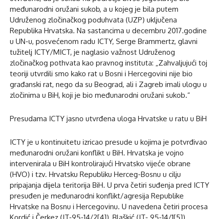
međunarodni oružani sukob, a u kojeg je bila putem
Udruženog zločinačkog poduhvata (UZP) uključena
Republika Hrvatska. Na sastancima u decembru 2017.godine
u UN-u, posvećenom radu ICTY, Serge Brammertz, glavni
tužitelj ICTY/MICT, je naglasio važnost Udruženog
zločinačkog pothvata kao pravnog instituta: „Zahvaljujući toj
teoriji utvrdili smo kako rat u Bosni i Hercegovini nije bio
građanski rat, nego da su Beograd, ali i Zagreb imali ulogu u
zločinima u BiH, koji je bio međunarodni oružani sukob.“
Presudama ICTY jasno utvrđena uloga Hrvatske u ratu u BiH
ICTY je u kontinuitetu izricao presude u kojima je potvrđivao
međunarodni oružani konflikt u BiH. Hrvatska je vojno
intervenirala u BiH kontrolirajući Hrvatsko vijeće obrane
(HVO) i tzv. Hrvatsku Republiku Herceg-Bosnu u cilju
pripajanja dijela teritorija BiH. U prva četiri suđenja pred ICTY
presuđen je međunarodni konflikt/agresija Republike
Hrvatske na Bosnu i Hercegovinu. U navedena četiri procesa
Kordić i Čerkez (IT-95-14/2[4]), Blaškić (IT- 95-14/1[5]),