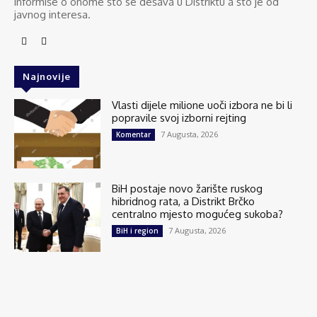
informiše o onome što se dešava u Distriktu a što je od
javnog interesa.
Najnovije
Vlasti dijele milione uoči izbora ne bi li
popravile svoj izborni rejting
7 Augusta, 2026
Komentar
BiH postaje novo žarište ruskog
hibridnog rata, a Distrikt Brčko
centralno mjesto mogućeg sukoba?
7 Augusta, 2026
BiH i region