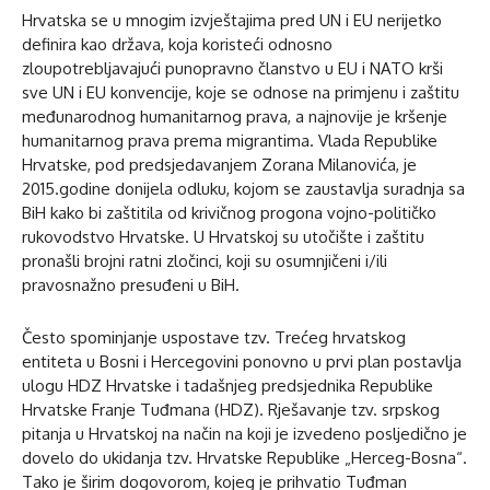
Hrvatska se u mnogim izvještajima pred UN i EU nerijetko
definira kao država, koja koristeći odnosno
zloupotrebljavajući punopravno članstvo u EU i NATO krši
sve UN i EU konvencije, koje se odnose na primjenu i zaštitu
međunarodnog humanitarnog prava, a najnovije je kršenje
humanitarnog prava prema migrantima. Vlada Republike
Hrvatske, pod predsjedavanjem Zorana Milanovića, je
2015.godine donijela odluku, kojom se zaustavlja suradnja sa
BiH kako bi zaštitila od krivičnog progona vojno-političko
rukovodstvo Hrvatske. U Hrvatskoj su utočište i zaštitu
pronašli brojni ratni zločinci, koji su osumnjičeni i/ili
pravosnažno presuđeni u BiH.
Često spominjanje uspostave tzv. Trećeg hrvatskog
entiteta u Bosni i Hercegovini ponovno u prvi plan postavlja
ulogu HDZ Hrvatske i tadašnjeg predsjednika Republike
Hrvatske Franje Tuđmana (HDZ). Rješavanje tzv. srpskog
pitanja u Hrvatskoj na način na koji je izvedeno posljedično je
dovelo do ukidanja tzv. Hrvatske Republike „Herceg-Bosna“.
Tako je širim dogovorom, kojeg je prihvatio Tuđman