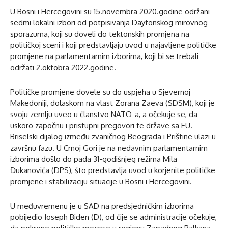
U Bosni i Hercegovini su 15.novembra 2020.godine održani
sedmi lokalni izbori od potpisivanja Daytonskog mirovnog
sporazuma, koji su doveli do tektonskih promjena na
političkoj sceni i koji predstavljaju uvod u najavljene političke
promjene na parlamentarnim izborima, koji bi se trebali
održati 2.oktobra 2022.godine.
Političke promjene dovele su do uspjeha u Sjevernoj
Makedoniji, dolaskom na vlast Zorana Zaeva (SDSM), koji je
svoju zemlju uveo u članstvo NATO-a, a očekuje se, da
uskoro započnu i pristupni pregovori te države sa EU.
Briselski dijalog između zvaničnog Beograda i Prištine ulazi u
završnu fazu. U Crnoj Gori je na nedavnim parlamentarnim
izborima došlo do pada 31-godišnjeg režima Mila
Đukanovića (DPS), što predstavlja uvod u korjenite političke
promjene i stabilizaciju situacije u Bosni i Hercegovini.
U međuvremenu je u SAD na predsjedničkim izborima
pobijedio Joseph Biden (D), od čije se administracije očekuje,