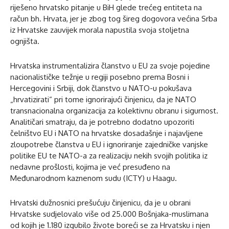
riješeno hrvatsko pitanje u BiH glede trećeg entiteta na
račun bh. Hrvata, jer je zbog tog šireg dogovora većina Srba
iz Hrvatske zauvijek morala napustila svoja stoljetna
ognjišta.
Hrvatska instrumentalizira članstvo u EU za svoje pojedine
nacionalističke težnje u regiji posebno prema Bosni i
Hercegovini i Srbiji, dok članstvo u NATO-u pokušava
„hrvatizirati“ pri tome ignorirajući činjenicu, da je NATO
transnacionalna organizacija za kolektivnu obranu i sigurnost.
Analitičari smatraju, da je potrebno dodatno upozoriti
čelništvo EU i NATO na hrvatske dosadašnje i najavljene
zloupotrebe članstva u EU i ignoriranje zajedničke vanjske
politike EU te NATO-a za realizaciju nekih svojih politika iz
nedavne prošlosti, kojima je već presuđeno na
Međunarodnom kaznenom sudu (ICTY) u Haagu.
Hrvatski dužnosnici prešućuju činjenicu, da je u obrani
Hrvatske sudjelovalo više od 25.000 Bošnjaka-muslimana
od kojih je 1.180 izgubilo živote boreći se za Hrvatsku i njen