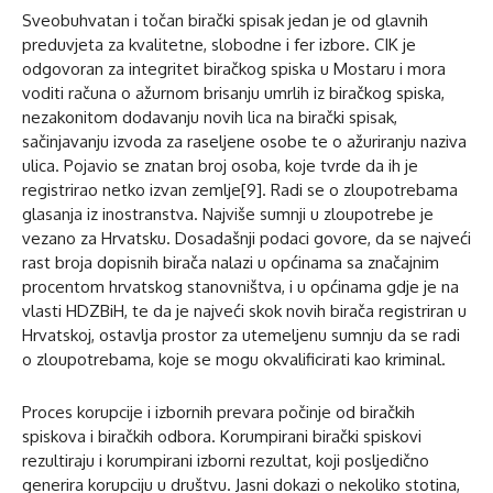
Sveobuhvatan i točan birački spisak jedan je od glavnih
preduvjeta za kvalitetne, slobodne i fer izbore. CIK je
odgovoran za integritet biračkog spiska u Mostaru i mora
voditi računa o ažurnom brisanju umrlih iz biračkog spiska,
nezakonitom dodavanju novih lica na birački spisak,
sačinjavanju izvoda za raseljene osobe te o ažuriranju naziva
ulica. Pojavio se znatan broj osoba, koje tvrde da ih je
registrirao netko izvan zemlje[9]. Radi se o zloupotrebama
glasanja iz inostranstva. Najviše sumnji u zloupotrebe je
vezano za Hrvatsku. Dosadašnji podaci govore, da se najveći
rast broja dopisnih birača nalazi u općinama sa značajnim
procentom hrvatskog stanovništva, i u općinama gdje je na
vlasti HDZBiH, te da je najveći skok novih birača registriran u
Hrvatskoj, ostavlja prostor za utemeljenu sumnju da se radi
o zloupotrebama, koje se mogu okvalificirati kao kriminal.
Proces korupcije i izbornih prevara počinje od biračkih
spiskova i biračkih odbora. Korumpirani birački spiskovi
rezultiraju i korumpirani izborni rezultat, koji posljedično
generira korupciju u društvu. Jasni dokazi o nekoliko stotina,