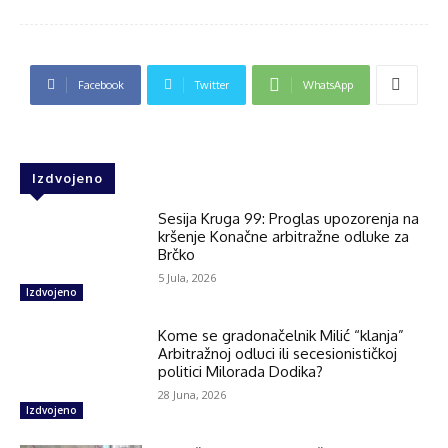
Facebook
Twitter
WhatsApp
Izdvojeno
Sesija Kruga 99: Proglas upozorenja na
kršenje Konačne arbitražne odluke za
Brčko
5 Jula, 2026
Izdvojeno
Kome se gradonačelnik Milić “klanja”
Arbitražnoj odluci ili secesionističkoj
politici Milorada Dodika?
28 Juna, 2026
Izdvojeno