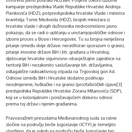
otvorenu javnu podršku HDZBiH. Posjete tokom izborne
kampanje predsjednika Vlade Republike Hrvatske Andreja
Plenkovića (HDZ), potpredsjednika hrvatske Vlade i ministra
branitelja Tome Medveda (HDZ), brojnih ministara iz
hrvatske vlade i drugih dužnosnika nedvosmisleno jasno
pokazuju, da se radi o uplitanju u unutarnjopolitičke odnose i
izborni proces u Bosni i Hercegovini. Tu su brojna neriješena
pitanje između dvije države: neratificiran sporazum o granici,
pitanje imovine države BiH i bh. građana u Hrvatskoj,
djelovanje hrvatske sigurnosno-obavještajne zajednice na
teritoriji BiH i nezakonito saslušavanje bh. državljanina,
odlagalište radioaktivnog otpada na Trgovskoj gori itd.
Odnose između BiH i Hrvatske dodatno podrivaju
neodmjerene, huškačke i na granici (pro)fašističkih izjave[3]
predsjednika Republike Hrvatske Zorana Milanovića (SDP),
koji se u kolonijalnom i ponižavajućem diskursu odnosi
prema toj državi i njenim građanima.
Pravosnažnim presudama Međunarodnog suda za ratne
zločine na području bivše Jugoslavije (ICTY) je temeljito
utvrđeno, da je sukob na području bivše Jugoslavije bio