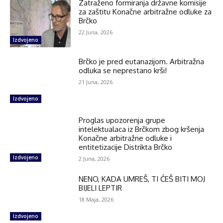
Zatraženo formiranja državne komisije
za zaštitu Konačne arbitražne odluke za
Brčko
22 Juna, 2026
Izdvojeno
Brčko je pred eutanazijom. Arbitražna
odluka se neprestano krši!
21 Juna, 2026
Izdvojeno
Proglas upozorenja grupe
intelektualaca iz Brčkom zbog kršenja
Konačne arbitražne odluke i
entitetizacije Distrikta Brčko
Izdvojeno
2 Juna, 2026
NENO, KADA UMREŠ, TI ĆEŠ BITI MOJ
BIJELI LEPTIR
18 Maja, 2026
Izdvojeno