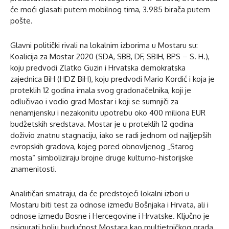
će moći glasati putem mobilnog tima, 3.985 birača putem
pošte.
Glavni politički rivali na lokalnim izborima u Mostaru su:
Koalicija za Mostar 2020 (SDA, SBB, DF, SBIH, BPS – S. H.),
koju predvodi Zlatko Guzin i Hrvatska demokratska
zajednica BiH (HDZ BiH), koju predvodi Mario Kordić i koja je
proteklih 12 godina imala svog gradonačelnika, koji je
odlučivao i vodio grad Mostar i koji se sumnjiči za
nenamjensku i nezakonitu upotrebu oko 400 miliona EUR
budžetskih sredstava. Mostar je u proteklih 12 godina
doživio znatnu stagnaciju, iako se radi jednom od najljepših
evropskih gradova, kojeg pored obnovljenog „Starog
mosta“ simboliziraju brojne druge kulturno-historijske
znamenitosti.
Analitičari smatraju, da će predstojeći lokalni izbori u
Mostaru biti test za odnose između Bošnjaka i Hrvata, ali i
odnose između Bosne i Hercegovine i Hrvatske. Ključno je
osigurati bolju budućnost Mostara kao multietničkog grada