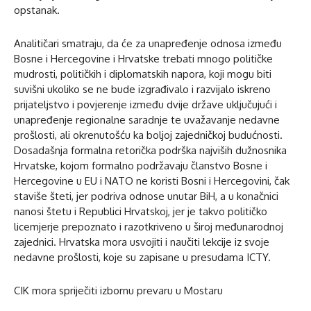
opstanak.
Analitičari smatraju, da će za unapređenje odnosa između
Bosne i Hercegovine i Hrvatske trebati mnogo političke
mudrosti, političkih i diplomatskih napora, koji mogu biti
suvišni ukoliko se ne bude izgrađivalo i razvijalo iskreno
prijateljstvo i povjerenje između dvije države uključujući i
unapređenje regionalne saradnje te uvažavanje nedavne
prošlosti, ali okrenutošću ka boljoj zajedničkoj budućnosti.
Dosadašnja formalna retorička podrška najviših dužnosnika
Hrvatske, kojom formalno podržavaju članstvo Bosne i
Hercegovine u EU i NATO ne koristi Bosni i Hercegovini, čak
staviše šteti, jer podriva odnose unutar BiH, a u konačnici
nanosi štetu i Republici Hrvatskoj, jer je takvo političko
licemjerje prepoznato i razotkriveno u široj međunarodnoj
zajednici. Hrvatska mora usvojiti i naučiti lekcije iz svoje
nedavne prošlosti, koje su zapisane u presudama ICTY.
CIK mora spriječiti izbornu prevaru u Mostaru