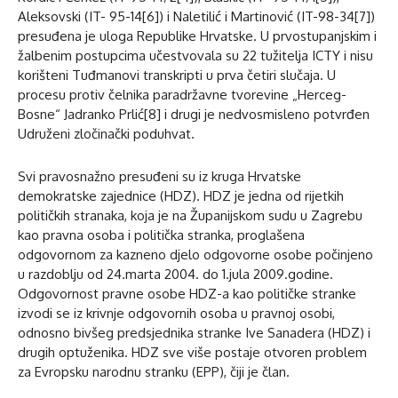
Aleksovski (IT- 95-14[6]) i Naletilić i Martinović (IT-98-34[7])
presuđena je uloga Republike Hrvatske. U prvostupanjskim i
žalbenim postupcima učestvovala su 22 tužitelja ICTY i nisu
korišteni Tuđmanovi transkripti u prva četiri slučaja. U
procesu protiv čelnika paradržavne tvorevine „Herceg-
Bosne“ Jadranko Prlić[8] i drugi je nedvosmisleno potvrđen
Udruženi zločinački poduhvat.
Svi pravosnažno presuđeni su iz kruga Hrvatske
demokratske zajednice (HDZ). HDZ je jedna od rijetkih
političkih stranaka, koja je na Županijskom sudu u Zagrebu
kao pravna osoba i politička stranka, proglašena
odgovornom za kazneno djelo odgovorne osobe počinjeno
u razdoblju od 24.marta 2004. do 1.jula 2009.godine.
Odgovornost pravne osobe HDZ-a kao političke stranke
izvodi se iz krivnje odgovornih osoba u pravnoj osobi,
odnosno bivšeg predsjednika stranke Ive Sanadera (HDZ) i
drugih optuženika. HDZ sve više postaje otvoren problem
za Evropsku narodnu stranku (EPP), čiji je član.