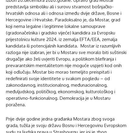
izbori 20.decembra 2020.godine. Upravo grad Mostar
predstavlja simboliku ali i surovu stvarnost bošnjačko-
hrvatskih odnosa ali i odnosa između dvije države, Bosne i
Hercegovine i Hrvatske. Paradoksalno je, da Mostar, grad
koji nema legalne i legitimne lokalne samouprave
(gradonačelnika i gradsko vijeće) kandidira za Evropsku
prijestolnicu kulture 2024. iz zemalja EFTA/EEA, zemalja
kandidata ili potencijalnih kandidata. Mostar iz razumljivih
razloga nije izabran, jer bi u Mostaru sve moralo biti suštinski
drugačije ako želi uvjeriti Evropu, a politikom blefiranja i
prevarantskim mentalitetom nije moguće uspjeti kod onih
koji odlučuju. Mostar bio morao temeljito preispitati i
redefinirati svoje identitete u svakom pogledu – od
zakonodavnog, institucionalnog, međunacionalnog,
međuljudskog, političkog, ekonomskog, kulturološkog i
operativno-funkcionalnog. Demokracija je u Mostaru
poražena.
Prije dvije godine jedna građanka Mostara zbog svoga
grada, tužila je svoju državu Bosnu i Hercegovinu Evropskom
sudu za ljudska prava u Strasbourgu, jer joj je zbog