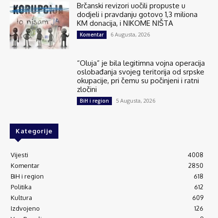
Brčanski revizori uočili propuste u
dodjeli i pravdanju gotovo 1,3 miliona
KM donacija, i NIKOME NIŠTA
6 Augusta, 2026
Komentar
“Oluja” je bila legitimna vojna operacija
oslobađanja svojeg teritorija od srpske
okupacije, pri čemu su počinjeni i ratni
zločini
5 Augusta, 2026
BiH i region
Kategorije
Vijesti
4008
Komentar
2850
BiH i region
618
Politika
612
Kultura
609
Izdvojeno
126