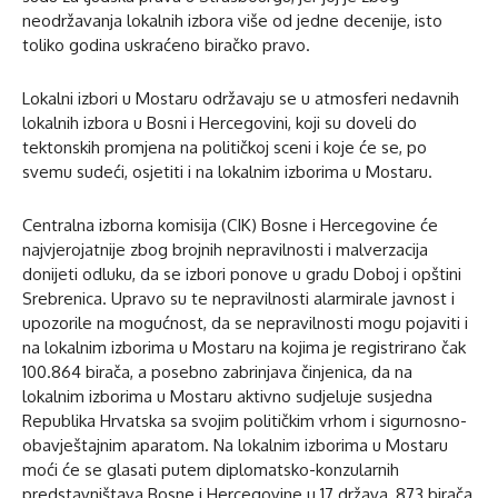
neodržavanja lokalnih izbora više od jedne decenije, isto
toliko godina uskraćeno biračko pravo.
Lokalni izbori u Mostaru održavaju se u atmosferi nedavnih
lokalnih izbora u Bosni i Hercegovini, koji su doveli do
tektonskih promjena na političkoj sceni i koje će se, po
svemu sudeći, osjetiti i na lokalnim izborima u Mostaru.
Centralna izborna komisija (CIK) Bosne i Hercegovine će
najvjerojatnije zbog brojnih nepravilnosti i malverzacija
donijeti odluku, da se izbori ponove u gradu Doboj i opštini
Srebrenica. Upravo su te nepravilnosti alarmirale javnost i
upozorile na mogućnost, da se nepravilnosti mogu pojaviti i
na lokalnim izborima u Mostaru na kojima je registrirano čak
100.864 birača, a posebno zabrinjava činjenica, da na
lokalnim izborima u Mostaru aktivno sudjeluje susjedna
Republika Hrvatska sa svojim političkim vrhom i sigurnosno-
obavještajnim aparatom. Na lokalnim izborima u Mostaru
moći će se glasati putem diplomatsko-konzularnih
predstavništava Bosne i Hercegovine u 17 država, 873 birača