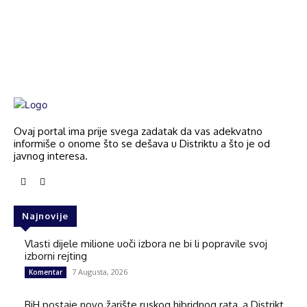
Ovaj portal ima prije svega zadatak da vas adekvatno
informiše o onome što se dešava u Distriktu a što je od
javnog interesa.
Najnovije
Vlasti dijele milione uoči izbora ne bi li popravile svoj
izborni rejting
7 Augusta, 2026
Komentar
BiH postaje novo žarište ruskog hibridnog rata, a Distrikt