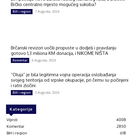
Brčko centralno mjesto mogućeg sukoba?
7 Augusta, 2026
BiH i region
Brčanski revizori uočili propuste u dodjeli i pravdanju
gotovo 1,3 miliona KM donacija, i NIKOME NIŠTA
6 Augusta, 2026
Komentar
“Oluja” je bila legitimna vojna operacija oslobađanja
svojeg teritorija od srpske okupacije, pri čemu su počinjeni
i ratni zločini
5 Augusta, 2026
BiH i region
Kategorije
Vijesti
4008
Komentar
2850
BiH i region
618