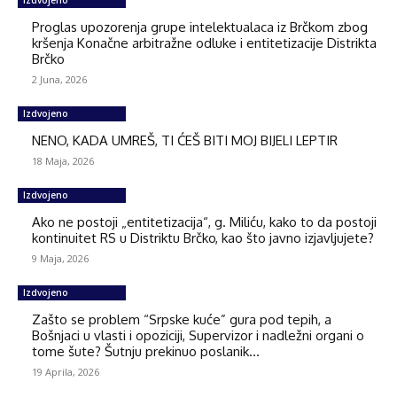
Proglas upozorenja grupe intelektualaca iz Brčkom zbog
kršenja Konačne arbitražne odluke i entitetizacije Distrikta
Brčko
2 Juna, 2026
Izdvojeno
NENO, KADA UMREŠ, TI ĆEŠ BITI MOJ BIJELI LEPTIR
18 Maja, 2026
Izdvojeno
Ako ne postoji „entitetizacija“, g. Miliću, kako to da postoji
kontinuitet RS u Distriktu Brčko, kao što javno izjavljujete?
9 Maja, 2026
Izdvojeno
Zašto se problem “Srpske kuće” gura pod tepih, a
Bošnjaci u vlasti i opoziciji, Supervizor i nadležni organi o
tome šute? Šutnju prekinuo poslanik...
19 Aprila, 2026