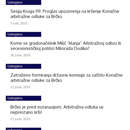
Izdvojeno
Sesija Kruga 99: Proglas upozorenja na kršenje Konačne
arbitražne odluke za Brčko
5 Jula, 2026
Izdvojeno
Kome se gradonačelnik Milić “klanja” Arbitražnoj odluci ili
secesionističkoj politici Milorada Dodika?
28 Juna, 2026
Izdvojeno
Zatraženo formiranja državne komisije za zaštitu Konačne
arbitražne odluke za Brčko
22 Juna, 2026
Izdvojeno
Brčko je pred eutanazijom. Arbitražna odluka se
neprestano krši!
21 Juna, 2026
Izdvojeno