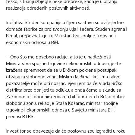
teškoj situaciji izbjegle neke prepreke, kada je u pitanju
realizacija određenih poslovnih aktivnosti.
Incijativa Studen kompanije u čijem sastavu su dvije jedine
domaće fabrike za proizvodnju ulja i šećera, Studen agrana i
Bimal, prepoznata je i u Ministarstvu spoljne trgovine i
ekonomskih odnosa u BiH.
– Ono što me posebno raduje, a to je u nadležnosti
Ministarstva spoljne trgovine i ekonomskih odnosa, jeste
izražena spremnost da se u Brčkom pokrene postupak
otvaranja slobodne zone. Mislim da Bimal, koji ima takve
pokazatelje može biti nosilac. Vjerujem da će Vlada Brčko
distrikta brzo donijeti tu odluku, a onda ćemo u skladu sa
Zakonom o slobodnim zonama biti partner da Brčko dobije
slobodnu zonu, rekao je Staša Košarac, ministar spoljne
trgovine i ekonomskih odnosa u Savjetu ministara BiH,
prenosi RTRS.
Investitor se obavezuje da će poslovnu zou izgraditi u roku