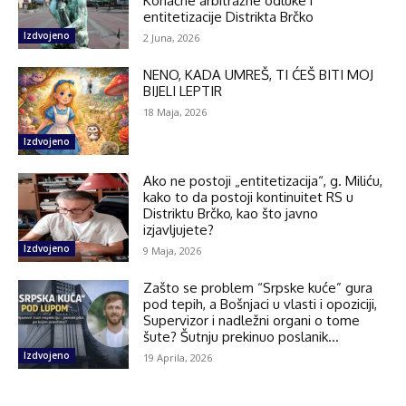
Konačne arbitražne odluke i
entitetizacije Distrikta Brčko
Izdvojeno
2 Juna, 2026
NENO, KADA UMREŠ, TI ĆEŠ BITI MOJ
BIJELI LEPTIR
18 Maja, 2026
Izdvojeno
Ako ne postoji „entitetizacija“, g. Miliću,
kako to da postoji kontinuitet RS u
Distriktu Brčko, kao što javno
izjavljujete?
Izdvojeno
9 Maja, 2026
Zašto se problem “Srpske kuće” gura
pod tepih, a Bošnjaci u vlasti i opoziciji,
Supervizor i nadležni organi o tome
šute? Šutnju prekinuo poslanik...
Izdvojeno
19 Aprila, 2026