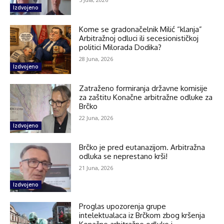
Izdvojeno
Kome se gradonačelnik Milić “klanja”
Arbitražnoj odluci ili secesionističkoj
politici Milorada Dodika?
28 Juna, 2026
Izdvojeno
Zatraženo formiranja državne komisije
za zaštitu Konačne arbitražne odluke za
Brčko
22 Juna, 2026
Izdvojeno
Brčko je pred eutanazijom. Arbitražna
odluka se neprestano krši!
21 Juna, 2026
Izdvojeno
Proglas upozorenja grupe
intelektualaca iz Brčkom zbog kršenja