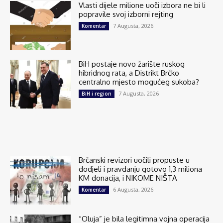
Vlasti dijele milione uoči izbora ne bi li
popravile svoj izborni rejting
7 Augusta, 2026
Komentar
BiH postaje novo žarište ruskog
hibridnog rata, a Distrikt Brčko
centralno mjesto mogućeg sukoba?
7 Augusta, 2026
BiH i region
Brčanski revizori uočili propuste u
dodjeli i pravdanju gotovo 1,3 miliona
KM donacija, i NIKOME NIŠTA
6 Augusta, 2026
Komentar
“Oluja” je bila legitimna vojna operacija