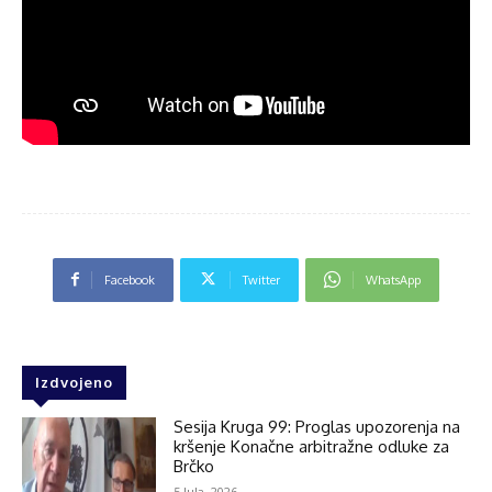
Facebook
Twitter
WhatsApp
Izdvojeno
Sesija Kruga 99: Proglas upozorenja na
kršenje Konačne arbitražne odluke za
Brčko
5 Jula, 2026