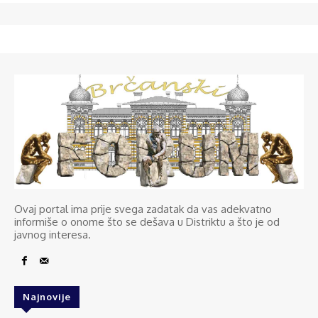
Ovaj portal ima prije svega zadatak da vas adekvatno
informiše o onome što se dešava u Distriktu a što je od
javnog interesa.
Najnovije