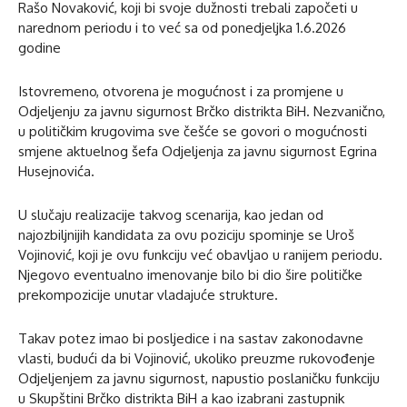
Rašo Novaković, koji bi svoje dužnosti trebali započeti u
narednom periodu i to već sa od ponedjeljka 1.6.2026
godine
Istovremeno, otvorena je mogućnost i za promjene u
Odjeljenju za javnu sigurnost Brčko distrikta BiH. Nezvanično,
u političkim krugovima sve češće se govori o mogućnosti
smjene aktuelnog šefa Odjeljenja za javnu sigurnost Egrina
Husejnovića.
U slučaju realizacije takvog scenarija, kao jedan od
najozbiljnijih kandidata za ovu poziciju spominje se Uroš
Vojinović, koji je ovu funkciju već obavljao u ranijem periodu.
Njegovo eventualno imenovanje bilo bi dio šire političke
prekompozicije unutar vladajuće strukture.
Takav potez imao bi posljedice i na sastav zakonodavne
vlasti, budući da bi Vojinović, ukoliko preuzme rukovođenje
Odjeljenjem za javnu sigurnost, napustio poslaničku funkciju
u Skupštini Brčko distrikta BiH a kao izabrani zastupnik