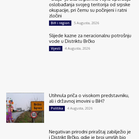
oslobađanja svojeg teritorija od srpske
okupacije, pri čemu su počinjeni i ratni
zločini
5 Augusta, 2026
BiH i region
Slijede kazne za neracionalnu potrošnju
vode u Distriktu Brčko
4 Augusta, 2026
Vijesti
Utihnula priča o visokom predstavniku,
ali i državnoj imovini u BiH?
4 Augusta, 2026
Politika
Negativan prirodni priraštaj zabilježio je
i Distrikt Brčko, gdje je broj umrlih bio