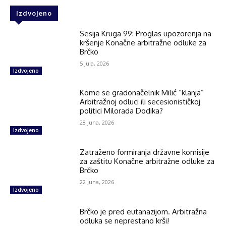
Izdvojeno
Sesija Kruga 99: Proglas upozorenja na
kršenje Konačne arbitražne odluke za
Brčko
5 Jula, 2026
Izdvojeno
Kome se gradonačelnik Milić “klanja”
Arbitražnoj odluci ili secesionističkoj
politici Milorada Dodika?
28 Juna, 2026
Izdvojeno
Zatraženo formiranja državne komisije
za zaštitu Konačne arbitražne odluke za
Brčko
22 Juna, 2026
Izdvojeno
Brčko je pred eutanazijom. Arbitražna
odluka se neprestano krši!