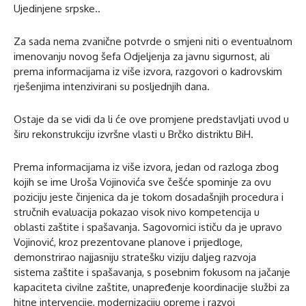
Ujedinjene srpske..
Za sada nema zvanične potvrde o smjeni niti o eventualnom
imenovanju novog šefa Odjeljenja za javnu sigurnost, ali
prema informacijama iz više izvora, razgovori o kadrovskim
rješenjima intenzivirani su posljednjih dana.
Ostaje da se vidi da li će ove promjene predstavljati uvod u
širu rekonstrukciju izvršne vlasti u Brčko distriktu BiH.
Prema informacijama iz više izvora, jedan od razloga zbog
kojih se ime Uroša Vojinovića sve češće spominje za ovu
poziciju jeste činjenica da je tokom dosadašnjih procedura i
stručnih evaluacija pokazao visok nivo kompetencija u
oblasti zaštite i spašavanja. Sagovornici ističu da je upravo
Vojinović, kroz prezentovane planove i prijedloge,
demonstrirao najjasniju stratešku viziju daljeg razvoja
sistema zaštite i spašavanja, s posebnim fokusom na jačanje
kapaciteta civilne zaštite, unapređenje koordinacije službi za
hitne intervencije, modernizaciju opreme i razvoj