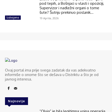
pod tepih, a Bošnjaci u vlasti i opoziciji,
Supervizor i nadležni organi o tome
šute? Šutnju prekinuo poslanik...
Izdvojeno
19 Aprila, 2026
Ovaj portal ima prije svega zadatak da vas adekvatno
informiše o onome što se dešava u Distriktu a što je od
javnog interesa.
Najnovije
“Oluja” je bila legitimna vojna operacija