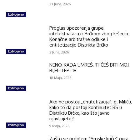
21 Juna, 2026
Izdvojeno
Proglas upozorenja grupe
intelektualaca iz Brčkom zbog kršenja
Konačne arbitražne odluke i
entitetizacije Distrikta Brčko
Izdvojeno
2 Juna, 2026
NENO, KADA UMREŠ, TI ĆEŠ BITI MOJ
BIJELI LEPTIR
18 Maja, 2026
Izdvojeno
Ako ne postoji „entitetizacija“, g. Miliću,
kako to da postoji kontinuitet RS u
Distriktu Brčko, kao što javno
izjavljujete?
Izdvojeno
9 Maja, 2026
Zašto se problem “Srpske kuće” gura