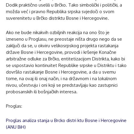
Dodik praktično uselili u Brčko. Tako simbolički i politički, a
možda već i pravno Republika srpska svjedoči o svom
suverenitetu u Brčko distriktu Bosne i Hercegovine.
Ako ne bude nikakvih ozbiljnih reakcija na ono što je
izneseno u Proglasu, ne preostaje ništa drugo nego da se
zaključi da se, u okviru velikosrpskog projekta rastakanja
države Bosne i Hercegovine, provodi i kršenje Konačne
arbitražne odluke za Brčko, entitetizacijom Distrikta, kako bi
se uspostavio kontinuitet Republike srpske u Distriktu i tako
dovršilo rastakanje Bosne i Hercegovine, a da u svemu
tome, na ovaj ili onaj način, i na državnom i na lokalnom
nivou, učestvuju i oni koji se predstavljaju kao zastupnici
probosanskih ili bošnjačkih interesa.
Proglas:
Proglas analiza stanja u Brcko distri ktu Bosne i Hercegovine
(ANU BiH)