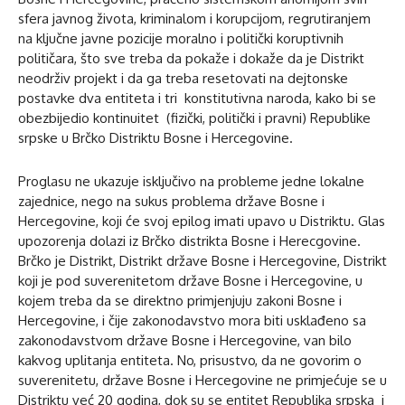
sfera javnog života, kriminalom i korupcijom, regrutiranjem
na ključne javne pozicije moralno i politički koruptivnih
političara, što sve treba da pokaže i dokaže da je Distrikt
neodrživ projekt i da ga treba resetovati na dejtonske
postavke dva entiteta i tri konstitutivna naroda, kako bi se
obezbijedio kontinuitet (fizički, politički i pravni) Republike
srpske u Brčko Distriktu Bosne i Hercegovine.
Proglasu ne ukazuje isključivo na probleme jedne lokalne
zajednice, nego na sukus problema države Bosne i
Hercegovine, koji će svoj epilog imati upavo u Distriktu. Glas
upozorenja dolazi iz Brčko distrikta Bosne i Herecgovine.
Brčko je Distrikt, Distrikt države Bosne i Hercegovine, Distrikt
koji je pod suverenitetom države Bosne i Hercegovine, u
kojem treba da se direktno primjenjuju zakoni Bosne i
Hercegovine, i čije zakonodavstvo mora biti usklađeno sa
zakonodavstvom države Bosne i Hercegovine, van bilo
kakvog uplitanja entiteta. No, prisustvo, da ne govorim o
suverenitetu, države Bosne i Hercegovine ne primjećuje se u
Distriktu već 20 godina, dok su se entitet Republika srpska i