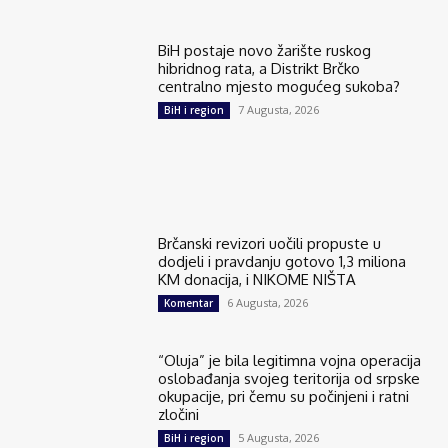
BiH postaje novo žarište ruskog
hibridnog rata, a Distrikt Brčko
centralno mjesto mogućeg sukoba?
7 Augusta, 2026
BiH i region
Brčanski revizori uočili propuste u
dodjeli i pravdanju gotovo 1,3 miliona
KM donacija, i NIKOME NIŠTA
6 Augusta, 2026
Komentar
“Oluja” je bila legitimna vojna operacija
oslobađanja svojeg teritorija od srpske
okupacije, pri čemu su počinjeni i ratni
zločini
5 Augusta, 2026
BiH i region