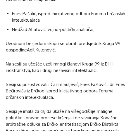
Enes Pašalić, ispred Inicijativnog odbora Foruma brčanskih
intelektualaca
Nedžad Ahatović, vojno-politički analitičar,
Uvodnom besjedom skupu se obrati predsjednik Kruga 99
gospodineAdil Kulenović.
Na sesiji su učešće uzeli mnogi članovi Kruga 99 iz BiH i
inostranstva, kao i drugi nezavisni intelektualci.
Sesiji su prisustvovali i Ćazim Suljević, Enes Fazlović i dr. Enes
Bećirovića iz Brčkog ispred Inicijativnog odbora Foruma
brčanskih intelektualaca.
Sesija je imala za cilj da ukaže na višegodišnje maligne
političke i pravne procese kršenja i dezavuiranja Konačne
arbitražne odluke za Brčko, entitetizacijom Brčko Distrikta
Bosne i Hercegovine, praćeno sistemskom anomijom svih