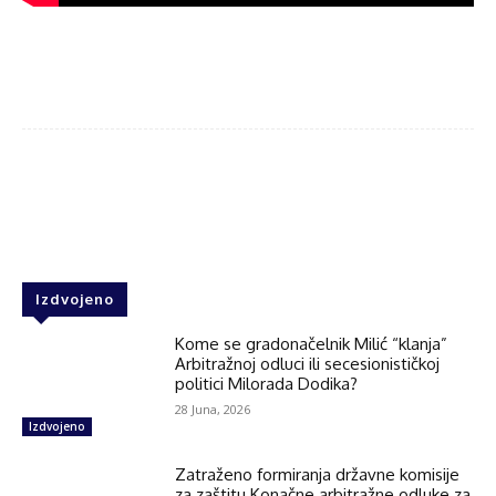
Facebook
Twitter
WhatsApp
Izdvojeno
Kome se gradonačelnik Milić “klanja”
Arbitražnoj odluci ili secesionističkoj
politici Milorada Dodika?
28 Juna, 2026
Izdvojeno
Zatraženo formiranja državne komisije
za zaštitu Konačne arbitražne odluke za