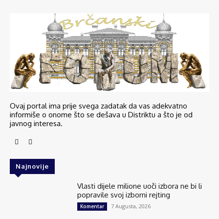
Ovaj portal ima prije svega zadatak da vas adekvatno
informiše o onome što se dešava u Distriktu a što je od
javnog interesa.
Najnovije
Vlasti dijele milione uoči izbora ne bi li
popravile svoj izborni rejting
7 Augusta, 2026
Komentar