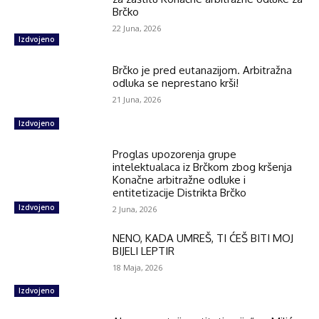
Brčko
22 Juna, 2026
Izdvojeno
Brčko je pred eutanazijom. Arbitražna
odluka se neprestano krši!
21 Juna, 2026
Izdvojeno
Proglas upozorenja grupe
intelektualaca iz Brčkom zbog kršenja
Konačne arbitražne odluke i
entitetizacije Distrikta Brčko
Izdvojeno
2 Juna, 2026
NENO, KADA UMREŠ, TI ĆEŠ BITI MOJ
BIJELI LEPTIR
18 Maja, 2026
Izdvojeno