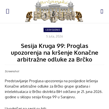
IZDVOJENO
5 Jula, 2026
Sesija Kruga 99: Proglas
upozorenja na kršenje Konačne
arbitražne odluke za Brčko
Screenshot
Predstavljanje Proglasa upozorenja na posljedice kršenja
Konačne arbitražne odluke za Brčko grupe građana i
intelektualaca iz Brčko distrikta BiH održano je 21. juna 2026.
godine u sklopu sesija Kruga 99 u Sarajevu.
Uvodničari na sesiji su bili: