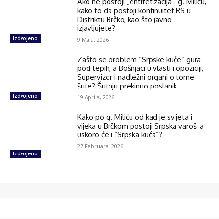
Ako ne postoji „entitetizacija“, g. Miliću,
kako to da postoji kontinuitet RS u
Distriktu Brčko, kao što javno
izjavljujete?
Izdvojeno
9 Maja, 2026
Zašto se problem “Srpske kuće” gura
pod tepih, a Bošnjaci u vlasti i opoziciji,
Supervizor i nadležni organi o tome
šute? Šutnju prekinuo poslanik...
Izdvojeno
19 Aprila, 2026
Kako po g. Miliću od kad je svijeta i
vijeka u Brčkom postoji Srpska varoš, a
uskoro će i “Srpska kuća”?
27 Februara, 2026
Izdvojeno