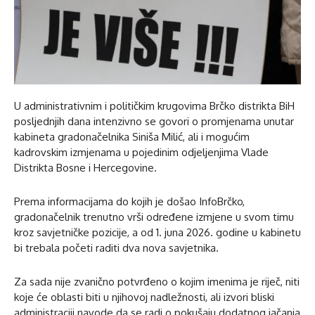
U administrativnim i političkim krugovima Brčko distrikta BiH
posljednjih dana intenzivno se govori o promjenama unutar
kabineta gradonačelnika Siniša Milić, ali i mogućim
kadrovskim izmjenama u pojedinim odjeljenjima Vlade
Distrikta Bosne i Hercegovine.
Prema informacijama do kojih je došao InfoBrčko,
gradonačelnik trenutno vrši određene izmjene u svom timu
kroz savjetničke pozicije, a od 1. juna 2026. godine u kabinetu
bi trebala početi raditi dva nova savjetnika.
Za sada nije zvanično potvrđeno o kojim imenima je riječ, niti
koje će oblasti biti u njihovoj nadležnosti, ali izvori bliski
administraciji navode da se radi o pokušaju dodatnog jačanja