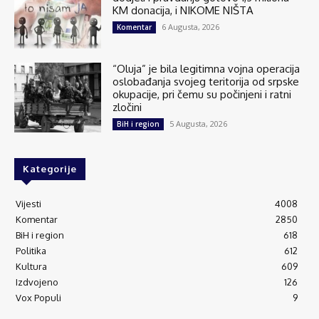
KM donacija, i NIKOME NIŠTA
6 Augusta, 2026
Komentar
“Oluja” je bila legitimna vojna operacija
oslobađanja svojeg teritorija od srpske
okupacije, pri čemu su počinjeni i ratni
zločini
5 Augusta, 2026
BiH i region
Kategorije
Vijesti
4008
Komentar
2850
BiH i region
618
Politika
612
Kultura
609
Izdvojeno
126
Vox Populi
9