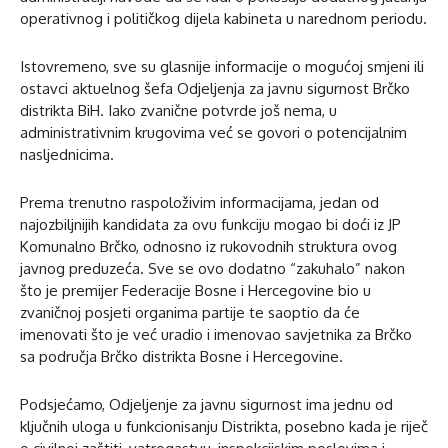
operativnog i političkog dijela kabineta u narednom periodu.
Istovremeno, sve su glasnije informacije o mogućoj smjeni ili
ostavci aktuelnog šefa Odjeljenja za javnu sigurnost Brčko
distrikta BiH. Iako zvanične potvrde još nema, u
administrativnim krugovima već se govori o potencijalnim
nasljednicima.
Prema trenutno raspoloživim informacijama, jedan od
najozbiljnijih kandidata za ovu funkciju mogao bi doći iz JP
Komunalno Brčko, odnosno iz rukovodnih struktura ovog
javnog preduzeća. Sve se ovo dodatno “zakuhalo” nakon
što je premijer Federacije Bosne i Hercegovine bio u
zvaničnoj posjeti organima partije te saoptio da će
imenovati što je već uradio i imenovao savjetnika za Brčko
sa područja Brčko distrikta Bosne i Hercegovine.
Podsjećamo, Odjeljenje za javnu sigurnost ima jednu od
ključnih uloga u funkcionisanju Distrikta, posebno kada je riječ