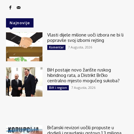
Najnovije
Vlasti dijele milione uoči izbora ne bi li
popravile svoj izborni rejting
7 Augusta, 2026
Komentar
BiH postaje novo žarište ruskog
hibridnog rata, a Distrikt Brčko
centralno mjesto mogućeg sukoba?
7 Augusta, 2026
BiH i region
Brčanski revizori uočili propuste u
dodjeli i pravdanju gotovo 1,3 miliona