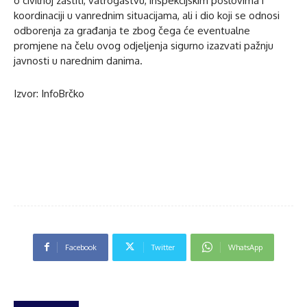
o civilnoj zaštiti, vatrogastvu, inspekcijskim poslovima i
koordinaciji u vanrednim situacijama, ali i dio koji se odnosi
odborenja za građanja te zbog čega će eventualne
promjene na čelu ovog odjeljenja sigurno izazvati pažnju
javnosti u narednim danima.
Izvor: InfoBrčko
Facebook
Twitter
WhatsApp