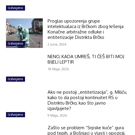
Izdvojeno
Proglas upozorenja grupe
intelektualaca iz Brčkom zbog kršenja
Konačne arbitražne odluke i
entitetizacije Distrikta Brčko
Izdvojeno
2 Juna, 2026
NENO, KADA UMREŠ, TI ĆEŠ BITI MOJ
BIJELI LEPTIR
18 Maja, 2026
Izdvojeno
Ako ne postoji „entitetizacija“, g. Miliću,
kako to da postoji kontinuitet RS u
Distriktu Brčko, kao što javno
izjavljujete?
Izdvojeno
9 Maja, 2026
Zašto se problem “Srpske kuće” gura
pod tepih, a Bošnjaci u vlasti i opoziciji,