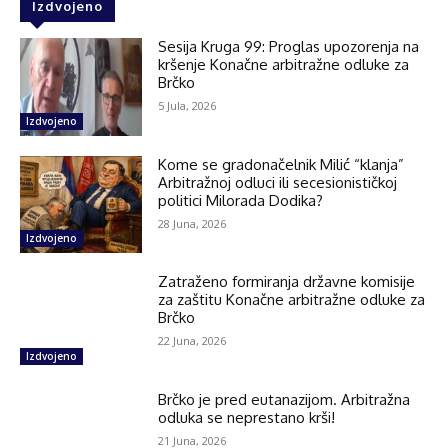
Izdvojeno
Sesija Kruga 99: Proglas upozorenja na
kršenje Konačne arbitražne odluke za
Brčko
5 Jula, 2026
Izdvojeno
Kome se gradonačelnik Milić “klanja”
Arbitražnoj odluci ili secesionističkoj
politici Milorada Dodika?
28 Juna, 2026
Izdvojeno
Zatraženo formiranja državne komisije
za zaštitu Konačne arbitražne odluke za
Brčko
22 Juna, 2026
Izdvojeno
Brčko je pred eutanazijom. Arbitražna
odluka se neprestano krši!
21 Juna, 2026