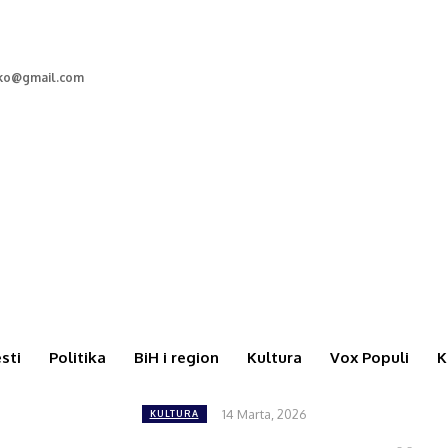
cko@gmail.com
esti
Politika
BiH i region
Kultura
Vox Populi
K
14 Marta, 2026
KULTURA