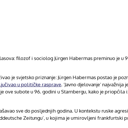
 glasova: filozof i sociolog Jürgen Habermas preminuo je u 9
živao je svjetsko priznanje: Jürgen Habermas postao je po
ljučivao u političke rasprave
. ‘Javno djelovanje’ najvažnija j
e ove subote u 96. godini u Starnbergu, kako je priopćila 
ašavao sve do posljednjih godina. U kontekstu ruske agresi
üddeutsche Zeitungu’, u kojima je umirovljeni frankfurtski