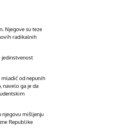
m. Njegove su teze
hovih radikalnih
 jedinstvenost
o mladić od nepunih
o, navelo ga je da
studentskim
u njegovu mišljenju
vezne Republike