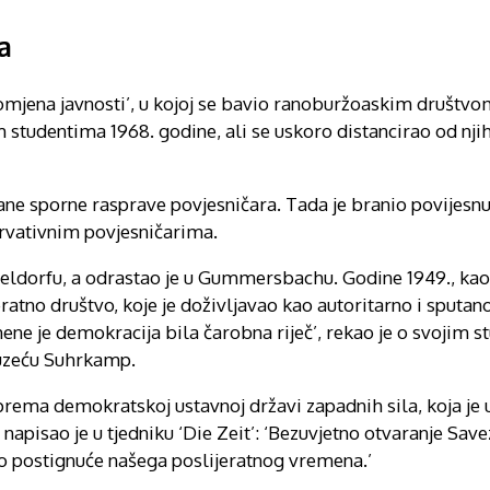
a
omjena javnosti’, u kojoj se bavio ranoburžoaskim društvo
 studentima 1968. godine, ali se uskoro distancirao od nji
ne sporne rasprave povjesničara. Tada je branio povijesnu
rvativnim povjesničarima.
seldorfu, a odrastao je u Gummersbachu. Godine 1949., ka
jeratno društvo, koje je doživljavao kao autoritarno i sputan
ene je demokracija bila čarobna riječ’, rekao je o svojim 
duzeću Suhrkamp.
prema demokratskoj ustavnoj državi zapadnih sila, koja je 
. napisao je u tjedniku ‘Die Zeit’: ‘Bezuvjetno otvaranje Sa
no postignuće našega poslijeratnog vremena.’