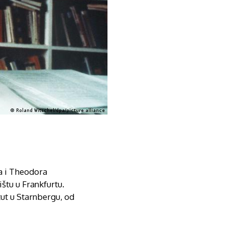
ra i Theodora
štu u Frankfurtu.
tut u Starnbergu, od