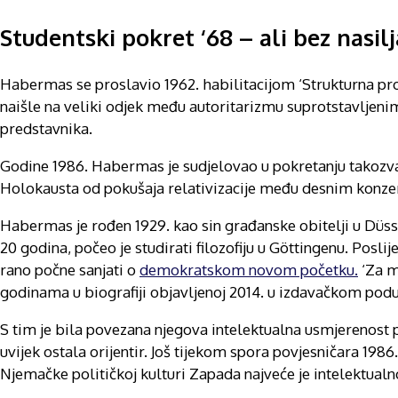
Studentski pokret ‘68 – ali bez nasilj
Habermas se proslavio 1962. habilitacijom ‘Strukturna pr
naišle na veliki odjek među autoritarizmu suprotstavljenim
predstavnika.
Godine 1986. Habermas je sudjelovao u pokretanju takozva
Holokausta od pokušaja relativizacije među desnim konze
Habermas je rođen 1929. kao sin građanske obitelji u Düs
20 godina, počeo je studirati filozofiju u Göttingenu. Posli
rano počne sanjati o
demokratskom novom početku.
‘Za m
godinama u biografiji objavljenoj 2014. u izdavačkom po
S tim je bila povezana njegova intelektualna usmjerenost 
uvijek ostala orijentir. Još tijekom spora povjesničara 1986
Njemačke političkoj kulturi Zapada najveće je intelektual