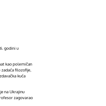
6. godini u
znat kao polemičan
e zadaća filozofije,
izdavačka kuća
je na Ukrajinu
 profesor zagovarao