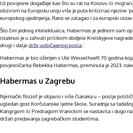
Uz povijesne događaje kao što su rat na Kosovu ili migrac
obzirom na Europsku uniju više je puta kritizirao njezine ‘p
europskog ujedinjenja. Rano se zalagao i za europski usta
Što čini jednog intelektualca, Habermas je jednom sam opis
istaknuo je u zahvali prilikom dodjele Kreiskyjeve nagrade
drugi i dalje
drže uobičajenog posla
.’
Habermas je bio oženjen s Ute Wesselhoeft 70 godina koja j
povjesničarka Rebekka Habermas, preminula je 2023. nako
Habermas u Zagrebu
Njemački filozof je objavio i više članaka u – poslje poli
ugledan gost Korčulanske ljetne škole. Suradnja sa tadaš
Kangrgom ili Predragom Vranickim se nastavila i dugo nak
držati predavanja zagrebačkim studentima.