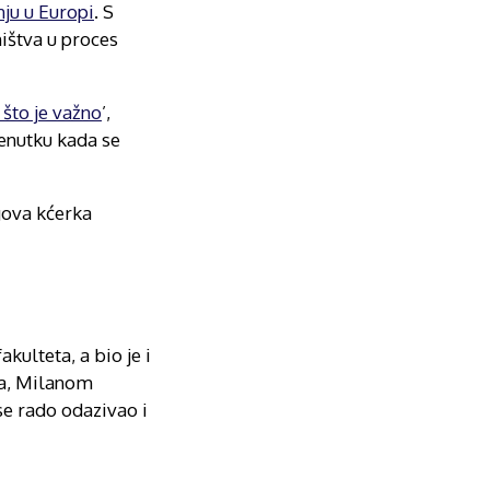
nju u Europi
. S
ništva u proces
 što je važno
’,
renutku kada se
gova kćerka
kulteta, a bio je i
ća, Milanom
e rado odazivao i