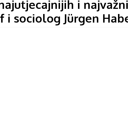
ajutjecajnijih i najvažn
of i sociolog Jürgen Ha