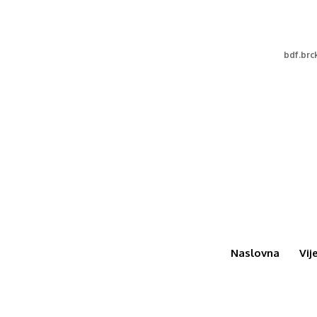
bdf.br
Naslovna
Vij