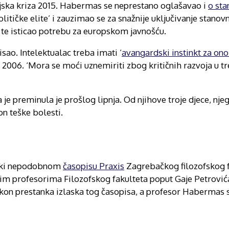
ijska kriza 2015. Habermas se neprestano oglašavao i
o sta
olitičke elite’ i zauzimao se za snažnije uključivanje stanov
v te isticao potrebu za europskom javnošću.
ao. Intelektualac treba imati ‘
avangardski instinkt za ono
 2006. ‘Mora se moći uznemiriti zbog kritičnih razvoja u t
e preminula je prošlog lipnja. Od njihove troje djece, nje
n teške bolesti.
tički nepodobnom
časopisu Praxis
Zagrebačkog filozofskog fa
njim profesorima Filozofskog fakulteta poput Gaje Petrovi
on prestanka izlaska tog časopisa, a profesor Habermas s