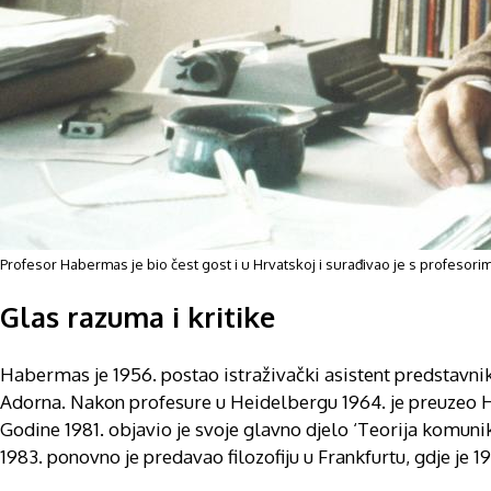
Profesor Habermas je bio čest gost i u Hrvatskoj i surađivao je s profesori
Glas razuma i kritike
Habermas je 1956. postao istraživački asistent predstavni
Adorna. Nakon profesure u Heidelbergu 1964. je preuzeo Hor
Godine 1981. objavio je svoje glavno djelo ‘Teorija komun
1983. ponovno je predavao filozofiju u Frankfurtu, gdje je 1