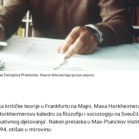
ma časopisa Praxis
Foto: Roland Witschel/dpa/picture alliance
ka kritičke teorije u Frankfurtu na Majni, Maxa Horkheime
kheimerovu katedru za filozofiju i sociologiju na Sveučili
ikativnog djelovanja’. Nakon prelaska u Max-Planckov insti
994. otišao u mirovinu.