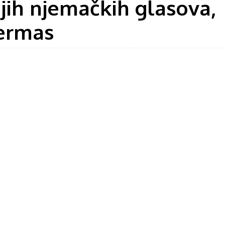
ijih njemačkih glasova,
bermas