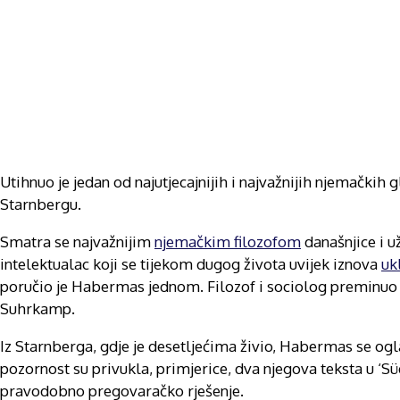
Utihnuo je jedan od najutjecajnijih i najvažnijih njemačkih
Starnbergu.
Smatra se najvažnijim
njemačkim filozofom
današnjice i u
intelektualac koji se tijekom dugog života uvijek iznova
uk
poručio je Habermas jednom. Filozof i sociolog preminuo j
Suhrkamp.
Iz Starnberga, gdje je desetljećima živio, Habermas se ogl
pozornost su privukla, primjerice, dva njegova teksta u ‘S
pravodobno pregovaračko rješenje.