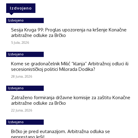
Izdvojeno
Izdvojeno
Sesija Kruga 99: Proglas upozorenja na kršenje Konačne
arbitražne odluke za Brčko
5 Jula, 2026
Izdvojeno
Kome se gradonačelnik Milić “klanja” Arbitražnoj odluci ili
secesionističkoj politici Milorada Dodika?
28 Juna, 2026
Izdvojeno
Zatraženo formiranja državne komisije za zaštitu Konačne
arbitražne odluke za Brčko
22 Juna, 2026
Izdvojeno
Brčko je pred eutanazijom. Arbitražna odluka se
neprestano krši!