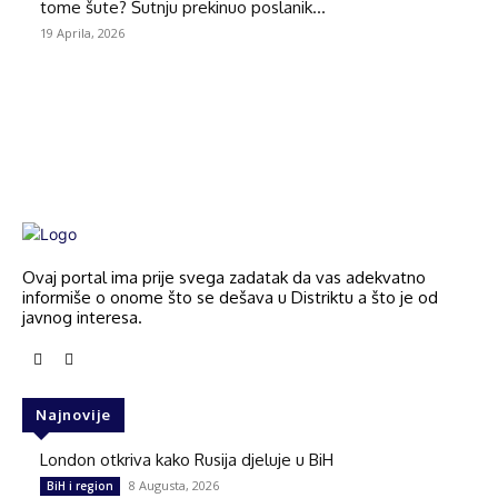
tome šute? Šutnju prekinuo poslanik...
19 Aprila, 2026
Ovaj portal ima prije svega zadatak da vas adekvatno
informiše o onome što se dešava u Distriktu a što je od
javnog interesa.
Najnovije
London otkriva kako Rusija djeluje u BiH
8 Augusta, 2026
BiH i region