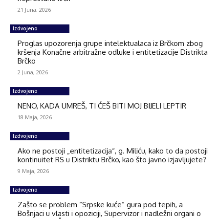
21 Juna, 2026
Izdvojeno
Proglas upozorenja grupe intelektualaca iz Brčkom zbog
kršenja Konačne arbitražne odluke i entitetizacije Distrikta
Brčko
2 Juna, 2026
Izdvojeno
NENO, KADA UMREŠ, TI ĆEŠ BITI MOJ BIJELI LEPTIR
18 Maja, 2026
Izdvojeno
Ako ne postoji „entitetizacija“, g. Miliću, kako to da postoji
kontinuitet RS u Distriktu Brčko, kao što javno izjavljujete?
9 Maja, 2026
Izdvojeno
Zašto se problem “Srpske kuće” gura pod tepih, a
Bošnjaci u vlasti i opoziciji, Supervizor i nadležni organi o