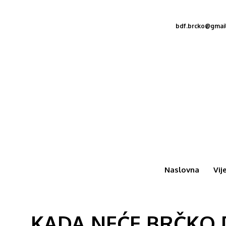
bdf.brcko@gmai
Naslovna
Vij
KADA NEĆE BRČKO D