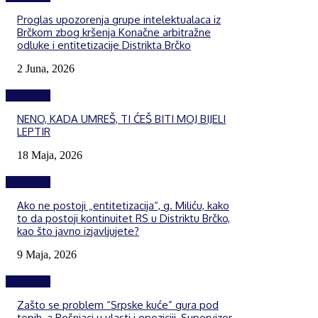
Proglas upozorenja grupe intelektualaca iz
Brčkom zbog kršenja Konačne arbitražne
odluke i entitetizacije Distrikta Brčko
2 Juna, 2026
Izdvojeno
NENO, KADA UMREŠ, TI ĆEŠ BITI MOJ BIJELI
LEPTIR
18 Maja, 2026
Izdvojeno
Ako ne postoji „entitetizacija“, g. Miliću, kako
to da postoji kontinuitet RS u Distriktu Brčko,
kao što javno izjavljujete?
9 Maja, 2026
Izdvojeno
Zašto se problem “Srpske kuće” gura pod
tepih, a Bošnjaci u vlasti i opoziciji, Supervizor