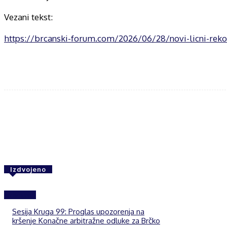
Vezani tekst:
https://brcanski-forum.com/2026/06/28/novi-licni-rek
Share
F
Izdvojeno
Izdvojeno
Sesija Kruga 99: Proglas upozorenja na
kršenje Konačne arbitražne odluke za Brčko