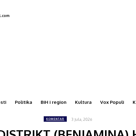
l.com
esti
Politika
BiH i region
Kultura
Vox Populi
K
3 Jula, 2026
KOMENTAR
ISTRIKT (BENJAMINA)