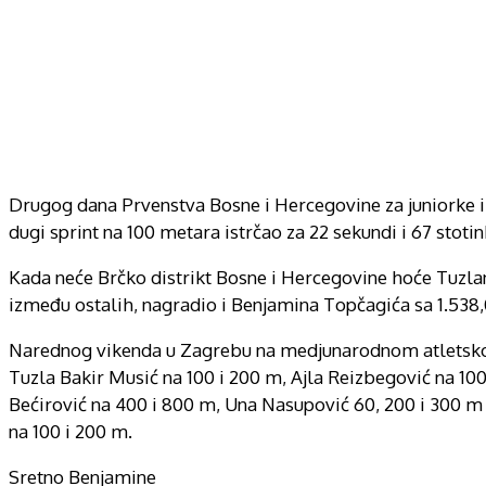
Drugog dana Prvenstva Bosne i Hercegovine za juniorke i j
dugi sprint na 100 metara istrčao za 22 sekundi i 67 stotink
Kada neće Brčko distrikt Bosne i Hercegovine hoće Tuzlans
između ostalih, nagradio i Benjamina Topčagića sa 1.538
Narednog vikenda u Zagrebu na medjunarodnom atletskom 
Tuzla Bakir Musić na 100 i 200 m, Ajla Reizbegović na 1
Bećirović na 400 i 800 m, Una Nasupović 60, 200 i 300 m
na 100 i 200 m.
Sretno Benjamine