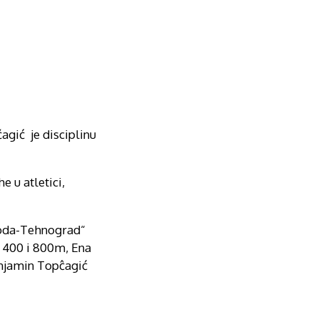
agić je disciplinu
 u atletici,
boda-Tehnograd“
a 400 i 800m, Ena
enjamin Topĉagić