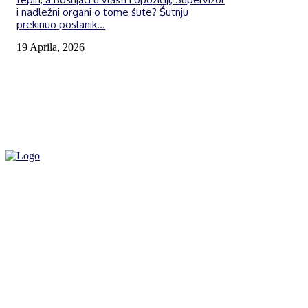
i nadležni organi o tome šute? Šutnju
prekinuo poslanik...
19 Aprila, 2026