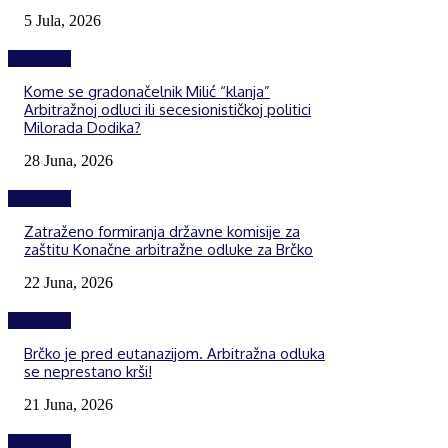
5 Jula, 2026
Izdvojeno
Kome se gradonačelnik Milić “klanja”
Arbitražnoj odluci ili secesionističkoj politici
Milorada Dodika?
28 Juna, 2026
Izdvojeno
Zatraženo formiranja državne komisije za
zaštitu Konačne arbitražne odluke za Brčko
22 Juna, 2026
Izdvojeno
Brčko je pred eutanazijom. Arbitražna odluka
se neprestano krši!
21 Juna, 2026
Izdvojeno