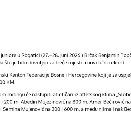
uniore u Rogatici (27.–28. juni 2026.) Brčak Benjamin Topč
i što je bilo dovoljno za treće mjesto i novi lični rekord.
ki Kanton Federacije Bosne i Hercegovine koji je za uspjehe
,00 KM.
mitingu će nastupiti atletičari iz atletskog kluba „Slo
00 i 200 m, Abedin Mujezinović na 800 m, Amer Bećirović n
 i Semina Mujanović na 300 i 600 m, a među njima i naš B