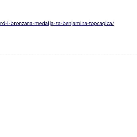
ord-i-bronzana-medalja-za-benjamina-topcagica/
acebook
Twitter
WhatsApp