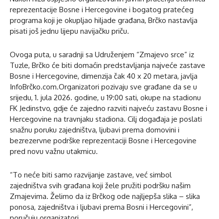
reprezentacije Bosne i Hercegovine i bogatog pratećeg
programa koji je okupljao hiljade građana, Brčko nastavlja
pisati još jednu lijepu navijačku priču.
Ovoga puta, u saradnji sa Udruženjem “Zmajevo srce” iz
Tuzle, Brčko će biti domaćin predstavljanja najveće zastave
Bosne i Hercegovine, dimenzija čak 40 x 20 metara, javlja
InfoBrčko.com.Organizatori pozivaju sve građane da se u
srijedu, 1. jula 2026. godine, u 19:00 sati, okupe na stadionu
FK Jedinstvo, gdje će zajedno razviti najveću zastavu Bosne i
Hercegovine na travnjaku stadiona. Cilj događaja je poslati
snažnu poruku zajedništva, ljubavi prema domovini i
bezrezervne podrške reprezentaciji Bosne i Hercegovine
pred novu važnu utakmicu.
“To neće biti samo razvijanje zastave, već simbol
zajedništva svih građana koji žele pružiti podršku našim
Zmajevima. Želimo da iz Brčkog ode najljepša slika – slika
ponosa, zajedništva i ljubavi prema Bosni i Hercegovini”,
poručuju organizatori.