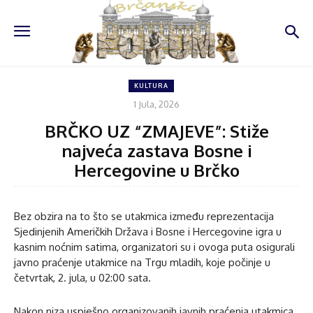
KULTURA
1 Jula, 2026
BRČKO UZ “ZMAJEVE”: Stiže
najveća zastava Bosne i
Hercegovine u Brčko
Bez obzira na to što se utakmica između reprezentacija
Sjedinjenih Američkih Država i Bosne i Hercegovine igra u
kasnim noćnim satima, organizatori su i ovoga puta osigurali
javno praćenje utakmice na Trgu mladih, koje počinje u
četvrtak, 2. jula, u 02:00 sata.
Nakon niza uspješno organizovanih javnih praćenja utakmica