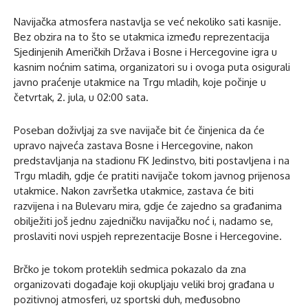
Navijačka atmosfera nastavlja se već nekoliko sati kasnije.
Bez obzira na to što se utakmica između reprezentacija
Sjedinjenih Američkih Država i Bosne i Hercegovine igra u
kasnim noćnim satima, organizatori su i ovoga puta osigurali
javno praćenje utakmice na Trgu mladih, koje počinje u
četvrtak, 2. jula, u 02:00 sata.
Poseban doživljaj za sve navijače bit će činjenica da će
upravo najveća zastava Bosne i Hercegovine, nakon
predstavljanja na stadionu FK Jedinstvo, biti postavljena i na
Trgu mladih, gdje će pratiti navijače tokom javnog prijenosa
utakmice. Nakon završetka utakmice, zastava će biti
razvijena i na Bulevaru mira, gdje će zajedno sa građanima
obilježiti još jednu zajedničku navijačku noć i, nadamo se,
proslaviti novi uspjeh reprezentacije Bosne i Hercegovine.
Brčko je tokom proteklih sedmica pokazalo da zna
organizovati događaje koji okupljaju veliki broj građana u
pozitivnoj atmosferi, uz sportski duh, međusobno