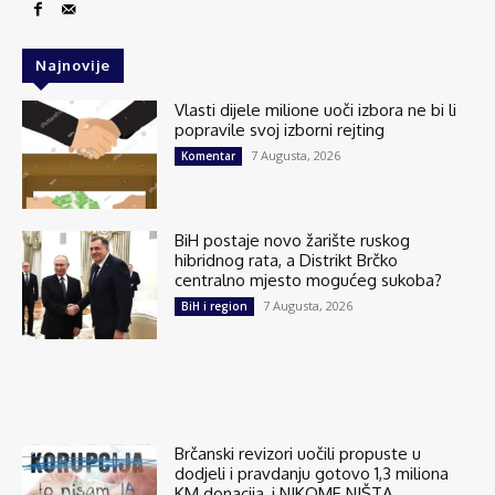
Najnovije
Vlasti dijele milione uoči izbora ne bi li
popravile svoj izborni rejting
7 Augusta, 2026
Komentar
BiH postaje novo žarište ruskog
hibridnog rata, a Distrikt Brčko
centralno mjesto mogućeg sukoba?
7 Augusta, 2026
BiH i region
Brčanski revizori uočili propuste u
dodjeli i pravdanju gotovo 1,3 miliona
KM donacija, i NIKOME NIŠTA