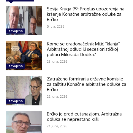
Sesija Kruga 99: Proglas upozorenja na
kršenje Konačne arbitražne odluke za
Brčko
5 Jula, 2026
Izdvojeno
Kome se gradonačelnik Milić “klanja”
Arbitražnoj odluci ili secesionističkoj
politici Milorada Dodika?
28 Juna, 2026
Izdvojeno
Zatraženo formiranja državne komisije
za zaštitu Konačne arbitražne odluke za
Brčko
22 Juna, 2026
Izdvojeno
Brčko je pred eutanazijom. Arbitražna
odluka se neprestano krši!
21 Juna, 2026