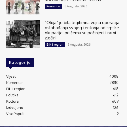
6 Augusta, 2026
Komentar
“Oluja” je bila legitimna vojna operacija
oslobađanja svojeg teritorija od srpske
okupacije, pri čemu su počinjeni i ratni
zločini
5 Augusta, 2026
BiH i region
Kategorije
Vijesti
4008
Komentar
2850
BiH i region
618
Politika
612
Kultura
609
Izdvojeno
126
Vox Populi
9