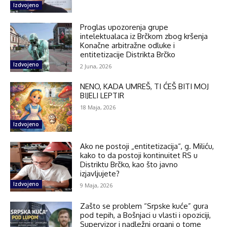
Izdvojeno
Proglas upozorenja grupe
intelektualaca iz Brčkom zbog kršenja
Konačne arbitražne odluke i
entitetizacije Distrikta Brčko
Izdvojeno
2 Juna, 2026
NENO, KADA UMREŠ, TI ĆEŠ BITI MOJ
BIJELI LEPTIR
18 Maja, 2026
Izdvojeno
Ako ne postoji „entitetizacija“, g. Miliću,
kako to da postoji kontinuitet RS u
Distriktu Brčko, kao što javno
izjavljujete?
Izdvojeno
9 Maja, 2026
Zašto se problem “Srpske kuće” gura
pod tepih, a Bošnjaci u vlasti i opoziciji,
Supervizor i nadležni organi o tome