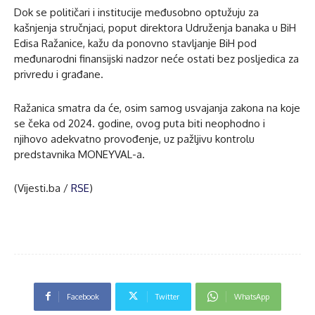
Dok se političari i institucije međusobno optužuju za
kašnjenja stručnjaci, poput direktora Udruženja banaka u BiH
Edisa Ražanice, kažu da ponovno stavljanje BiH pod
međunarodni finansijski nadzor neće ostati bez posljedica za
privredu i građane.
Ražanica smatra da će, osim samog usvajanja zakona na koje
se čeka od 2024. godine, ovog puta biti neophodno i
njihovo adekvatno provođenje, uz pažljivu kontrolu
predstavnika MONEYVAL-a.
(Vijesti.ba /
RSE
)
Facebook
Twitter
WhatsApp