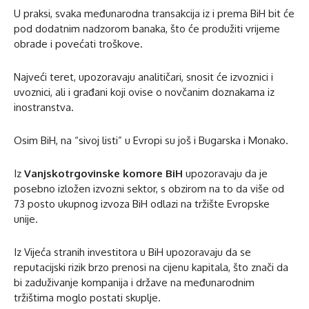
U praksi, svaka međunarodna transakcija iz i prema BiH bit će
pod dodatnim nadzorom banaka, što će produžiti vrijeme
obrade i povećati troškove.
Najveći teret, upozoravaju analitičari, snosit će izvoznici i
uvoznici, ali i građani koji ovise o novčanim doznakama iz
inostranstva.
Osim BiH, na “sivoj listi” u Evropi su još i Bugarska i Monako.
Iz
Vanjskotrgovinske komore BiH
upozoravaju da je
posebno izložen izvozni sektor, s obzirom na to da više od
73 posto ukupnog izvoza BiH odlazi na tržište Evropske
unije.
Iz Vijeća stranih investitora u BiH upozoravaju da se
reputacijski rizik brzo prenosi na cijenu kapitala, što znači da
bi zaduživanje kompanija i države na međunarodnim
tržištima moglo postati skuplje.