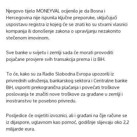
Njegovo tijelo MONEYVAL ocijenilo je da Bosna i
Hercegovina nije ispunila ključne preporuke, uključujući
uspostavu registra iz kojeg će se znati ko su stvarni vlasnici
kompanija ili donošenje zakona o upravljanju nezakonito
stečenom imovinom.
Sve banke u svijetu i zemlji sada će morati provoditi
pojačane provjere svih transakcija prema i iz BiH.
To će, kako su za Radio Slobodna Evropa upozorili iz
privrednih udruženja, bankarskog sektora i Centralne banke
BiH, usporiti prekogranična plaćanja i povećati troškove
poslovanja te značiti nove troškove za građane u zemlji i
inostranstvu te posebno privredu.
Posljedice će osjetiti izvoznici, ali i građani na čije račune se
iz dijaspore, uglavnom kao pomoć, godišnje slijevaju oko 2,2
milijarde eura.