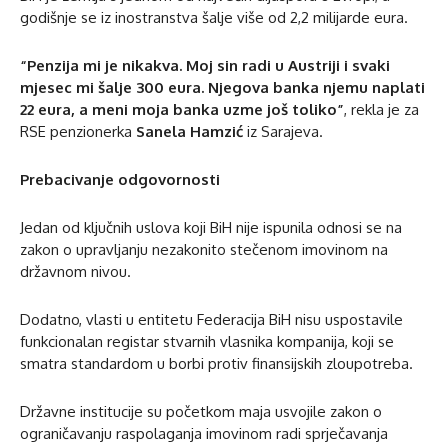
godišnje se iz inostranstva šalje više od 2,2 milijarde eura.
“Penzija mi je nikakva. Moj sin radi u Austriji i svaki
mjesec mi šalje 300 eura. Njegova banka njemu naplati
22 eura, a meni moja banka uzme još toliko”
, rekla je za
RSE penzionerka
Sanela Hamzić
iz Sarajeva.
Prebacivanje odgovornosti
Jedan od ključnih uslova koji BiH nije ispunila odnosi se na
zakon o upravljanju nezakonito stečenom imovinom na
državnom nivou.
Dodatno, vlasti u entitetu Federacija BiH nisu uspostavile
funkcionalan registar stvarnih vlasnika kompanija, koji se
smatra standardom u borbi protiv finansijskih zloupotreba.
Državne institucije su početkom maja usvojile zakon o
ograničavanju raspolaganja imovinom radi sprječavanja