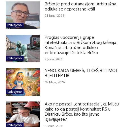
Brčko je pred eutanazijom. Arbitražna
odluka se neprestano krši!
21 Juna, 2026
Izdvojeno
Proglas upozorenja grupe
intelektualaca iz Brčkom zbog kršenja
Konačne arbitražne odluke i
entitetizacije Distrikta Brčko
Izdvojeno
2 Juna, 2026
NENO, KADA UMREŠ, TI ĆEŠ BITI MOJ
BIJELI LEPTIR
18 Maja, 2026
Izdvojeno
Ako ne postoji „entitetizacija“, g. Miliću,
kako to da postoji kontinuitet RS u
Distriktu Brčko, kao što javno
izjavljujete?
Izdvojeno
9 Maja, 2026