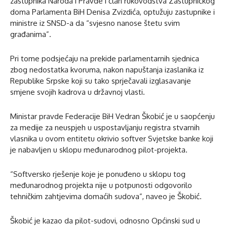
zastupnika Naroda i Pravde i član rukovodstva Zastupničkog
doma Parlamenta BiH Denisa Zvizdića, optužuju zastupnike i
ministre iz SNSD-a da “svjesno nanose štetu svim
građanima”.
Pri tome podsjećaju na prekide parlamentarnih sjednica
zbog nedostatka kvoruma, nakon napuštanja izaslanika iz
Republike Srpske koji su tako sprječavali izglasavanje
smjene svojih kadrova u državnoj vlasti.
Ministar pravde Federacije BiH Vedran Škobić je u saopćenju
za medije za neuspjeh u uspostavljanju registra stvarnih
vlasnika u ovom entitetu okrivio softver Svjetske banke koji
je nabavljen u sklopu međunarodnog pilot-projekta.
“Softversko rješenje koje je ponuđeno u sklopu tog
međunarodnog projekta nije u potpunosti odgovorilo
tehničkim zahtjevima domaćih sudova”, naveo je Škobić.
Škobić je kazao da pilot-sudovi, odnosno Općinski sud u