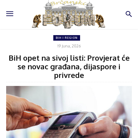
BIH I REGION
19 Juna, 2026
BiH opet na sivoj listi: Provjerat će
se novac građana, dijaspore i
privrede