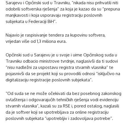
Sarajevu i Općinski sud u Travniku, “nikada nisu prihvatili niti
odobrili softverska rješenja” za koja je kazao da su “prepuna
manjkavosti i koja usporavaju registraciju poslovnih
subjekata u Federaciji BiH”.
Najavio je raspisivanje tendera za kupovinu softvera,
vrijedan više od 1,3 miliona eura.
Općinski sud u Sarajevu je u svoje i uime Općinskog suda u
Travniku odbacio ministrove tvrdnje, naglasivši da ti sudovi
“nisu nadležni za uspostavu registra stvarnih vlasnika” te
pojasnivši da se projekt koji su provodili odnosi “isključivo na
digitalizaciju registracije poslovnih subjekata”.
“Od suda se ne može očekivati da bez posebnog zakonskog
ovlaštenja i odgovarajućih tehničkih rješenja vodi evidenciju
stvarnih vlasnika”, kazali su za RSE i, pored ostalog, naglasili
da je softver koji se upotrebljava za online registraciju
poslovnih subjekata “upotrebljiv i zadovoljava potrebe”.