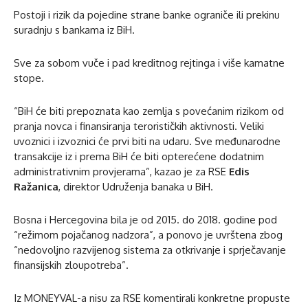
Postoji i rizik da pojedine strane banke ograniče ili prekinu
suradnju s bankama iz BiH.
Sve za sobom vuče i pad kreditnog rejtinga i više kamatne
stope.
“BiH će biti prepoznata kao zemlja s povećanim rizikom od
pranja novca i finansiranja terorističkih aktivnosti. Veliki
uvoznici i izvoznici će prvi biti na udaru. Sve međunarodne
transakcije iz i prema BiH će biti opterećene dodatnim
administrativnim provjerama”, kazao je za RSE
Edis
Ražanica
, direktor Udruženja banaka u BiH.
Bosna i Hercegovina bila je od 2015. do 2018. godine pod
“režimom pojačanog nadzora”, a ponovo je uvrštena zbog
“nedovoljno razvijenog sistema za otkrivanje i sprječavanje
finansijskih zloupotreba”.
Iz MONEYVAL-a nisu za RSE komentirali konkretne propuste