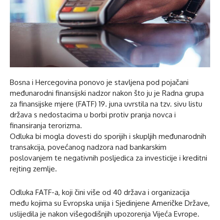
Bosna i Hercegovina ponovo je stavljena pod pojačani
međunarodni finansijski nadzor nakon što ju je Radna grupa
za finansijske mjere (FATF) 19. juna uvrstila na tzv. sivu listu
država s nedostacima u borbi protiv pranja novca i
finansiranja terorizma.
Odluka bi mogla dovesti do sporijih i skupljih međunarodnih
transakcija, povećanog nadzora nad bankarskim
poslovanjem te negativnih posljedica za investicije i kreditni
rejting zemlje.
Odluka FATF-a, koji čini više od 40 država i organizacija
među kojima su Evropska unija i Sjedinjene Američke Države,
uslijedila je nakon višegodišnjih upozorenja Vijeća Evrope.