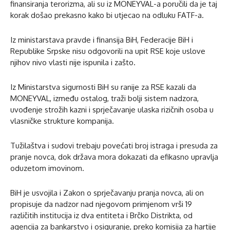
finansiranja terorizma, ali su iz MONEYVAL-a poručili da je taj
korak došao prekasno kako bi utjecao na odluku FATF-a.
Iz ministarstava pravde i finansija BiH, Federacije BiH i
Republike Srpske nisu odgovorili na upit RSE koje uslove
njihov nivo vlasti nije ispunila i zašto.
Iz Ministarstva sigurnosti BiH su ranije za RSE kazali da
MONEYVAL, između ostalog, traži bolji sistem nadzora,
uvođenje strožih kazni i sprječavanje ulaska rizičnih osoba u
vlasničke strukture kompanija.
Tužilaštva i sudovi trebaju povećati broj istraga i presuda za
pranje novca, dok država mora dokazati da efikasno upravlja
oduzetom imovinom.
BiH je usvojila i Zakon o sprječavanju pranja novca, ali on
propisuje da nadzor nad njegovom primjenom vrši 19
različitih institucija iz dva entiteta i Brčko Distrikta, od
agencija za bankarstvo i osiguranje, preko komisija za hartije