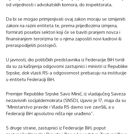
od vrijednosti i advokatskih komora, do inspektorata.
Da bi se mogao primjenjivati ovaj zakon moraju se izmijeniti
zakoni na razini entiteta te, prema prijedlozima izmjena,
formirati posebni sektori koji će se baviti pranjem novca i
finansiranjem terorizma te u njima zaposliti novi kadrovi ili
preraspodijeliti postojeći.
U javnosti, dio političkih predstavnika iz Federacije BiH tvrdi
da su za kašnjenja odgovorni zastupnici i ministri iz Republike
Srpske, dok vlasti RS-a odgovornost prebacuju na institucije
u entitetu Federaciji BiH.
Premijer Republike Srpske Savo Minić, iz vladajućeg Saveza
nezavisnih socijaldemokrata (SNSD), izjavio je 17. maja da su
“Ministarstvo pravde i Vlada RS davno sve završili, a u
Federaciji BiH apsolutno ništa nije urađeno”.
S druge strane, zastupnici iz Federacije BiH, poput