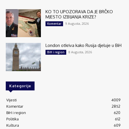
KO TO UPOZORAVA DA JE BRČKO
MJESTO IZBIJANJA KRIZE?
9 Augusta, 2026
Komentar
London otkriva kako Rusija djeluje u BiH
8 Augusta, 2026
BiH i region
Kategorije
Vijesti
4009
Komentar
2852
BiH i region
620
Politika
612
Kultura
609