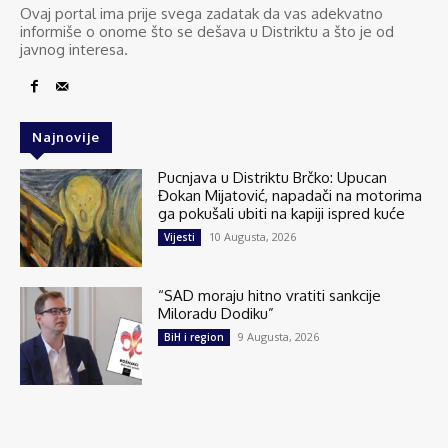
Ovaj portal ima prije svega zadatak da vas adekvatno
informiše o onome što se dešava u Distriktu a što je od
javnog interesa.
Najnovije
Pucnjava u Distriktu Brčko: Upucan
Đokan Mijatović, napadači na motorima
ga pokušali ubiti na kapiji ispred kuće
10 Augusta, 2026
Vijesti
“SAD moraju hitno vratiti sankcije
Miloradu Dodiku”
9 Augusta, 2026
BiH i region