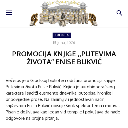
KULTURA
15 Juna, 2026
PROMOCIJA KNJIGE ,,PUTEVIMA
ŽIVOTA’’ ENISE BUKVIĆ
Večeras je u Gradskoj biblioteci održana promocija knjige
Putevima života Enise Bukvić. Knjiga je autobioografskog
karaktera i sadrži elemente dnevnika, putopisa, hronike i
pripovijedne proze. Na zanimljiv i jednostavan način,
književnica Enisa Bukvić opisuje širok spektar tema i motiva.
Pisanje doživljava kao jedan vid terapije i pokušava da nađe
odgovore na brojna pitanja.