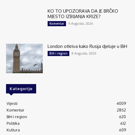
KO TO UPOZORAVA DA JE BRČKO
MJESTO IZBIJANJA KRIZE?
9 Augusta, 2026
Komentar
London otkriva kako Rusija djeluje u BiH
8 Augusta, 2026
BiH i region
Kategorije
Vijesti
4009
Komentar
2852
BiH i region
620
Politika
612
Kultura
609