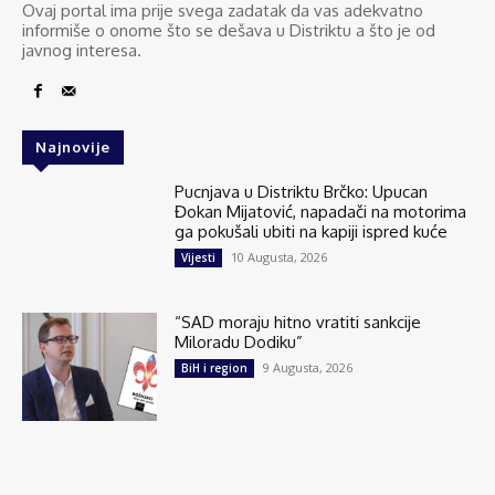
Ovaj portal ima prije svega zadatak da vas adekvatno
informiše o onome što se dešava u Distriktu a što je od
javnog interesa.
Najnovije
Pucnjava u Distriktu Brčko: Upucan
Đokan Mijatović, napadači na motorima
ga pokušali ubiti na kapiji ispred kuće
10 Augusta, 2026
Vijesti
“SAD moraju hitno vratiti sankcije
Miloradu Dodiku”
9 Augusta, 2026
BiH i region