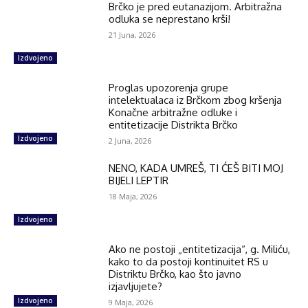
Brčko je pred eutanazijom. Arbitražna
odluka se neprestano krši!
21 Juna, 2026
Izdvojeno
Proglas upozorenja grupe
intelektualaca iz Brčkom zbog kršenja
Konačne arbitražne odluke i
entitetizacije Distrikta Brčko
Izdvojeno
2 Juna, 2026
NENO, KADA UMREŠ, TI ĆEŠ BITI MOJ
BIJELI LEPTIR
18 Maja, 2026
Izdvojeno
Ako ne postoji „entitetizacija“, g. Miliću,
kako to da postoji kontinuitet RS u
Distriktu Brčko, kao što javno
izjavljujete?
Izdvojeno
9 Maja, 2026