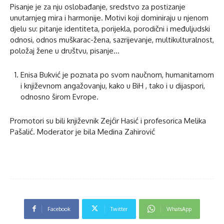
Pisanje je za nju oslobađanje, sredstvo za postizanje
unutarnjeg mira i harmonije. Motivi koji dominiraju u njenom
djelu su: pitanje identiteta, porijekla, porodični i međuljudski
odnosi, odnos muškarac-žena, sazrijevanje, multikulturalnost,
položaj žene u društvu, pisanje…
Enisa Bukvić je poznata po svom naučnom, humanitarnom
i književnom angažovanju, kako u BiH , tako i u dijaspori,
odnosno širom Evrope.
Promotori su bili književnik Zejćir Hasić i profesorica Melika
Pašalić. Moderator je bila Medina Zahirović
Facebook
Twitter
WhatsApp