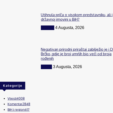
Utihnula priča o visokom predstavniku, ali i
državnoj imovini u BiH?
Politika
4 Augusta, 2026
Negativan prirodni priraštaj zabilježio je i D
Brčko, gdje je broj umrlih bio veći od broja
rođenih
Vijesti
3 Augusta, 2026
Kategorije
Vijesti
4008
Komentar
2848
BiH i region
617