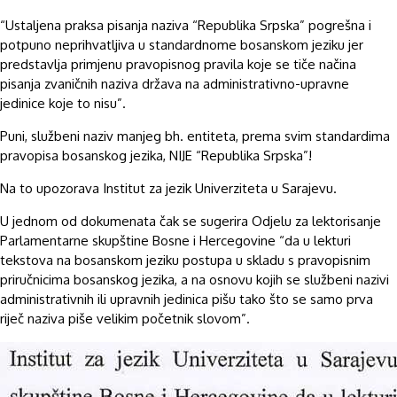
“Ustaljena praksa pisanja naziva “Republika Srpska” pogrešna i
potpuno neprihvatljiva u standardnome bosanskom jeziku jer
predstavlja primjenu pravopisnog pravila koje se tiče načina
pisanja zvaničnih naziva država na administrativno-upravne
jedinice koje to nisu”.
Puni, službeni naziv manjeg bh. entiteta, prema svim standardima
pravopisa bosanskog jezika, NIJE “Republika Srpska”!
Na to upozorava Institut za jezik Univerziteta u Sarajevu.
U jednom od dokumenata čak se sugerira Odjelu za lektorisanje
Parlamentarne skupštine Bosne i Hercegovine “da u lekturi
tekstova na bosanskom jeziku postupa u skladu s pravopisnim
priručnicima bosanskog jezika, a na osnovu kojih se službeni nazivi
administrativnih ili upravnih jedinica pišu tako što se samo prva
riječ naziva piše velikim početnik slovom”.