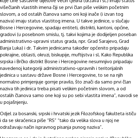
koje čine sastavne dijelove većih cjelina (država i sl.) imaju status
višečlanih vlastitih imena čiji se prvi član piše velikim početnim
slovom, a od ostalih članova samo oni koji inače (i izvan tog
naziva) imaju status vlastitog imena. U takve jedinice, u slučaju
Bosne i Hercegovine, spadaju entiteti, distrikti, kantoni, općine,
gradovi (u posebnom smislu, tj. takvi kojima je dodijeljen poseban
administrativno-upravni status grada, npr. Grad Sarajevo, Grad
Banja Luka) i dr. Takvim jedinicama također općenito pripadaju
pokrajine, oblasti, okruzi, biskupije, muftijstva i sl. Kako Republika
srpska i Brčko distrikt Bosne i Hercegovine nesumnjivo pripadaju
navedenoj kategoriji administrativno-upravnih i teritorijalnih
jedinica u sastavu države Bosne i Hercegovine, to se na njih
normalno primjenjuje gornje pravilo, što znači da samo prvi član
naziva tih jedinica treba pisati velikim početnim slovom, a od
ostalih članova samo one koji su po sebi vlastita imena”, navodi se
u pojašnjenju.
Odjel za bosanski, srpski i hrvatski jezik Filozofskog fakulteta ističu
i da se skraćenica piše “RS” “tako da velika slova u njoj ne
odražavaju način ispravnog pisanja punog naziva”.