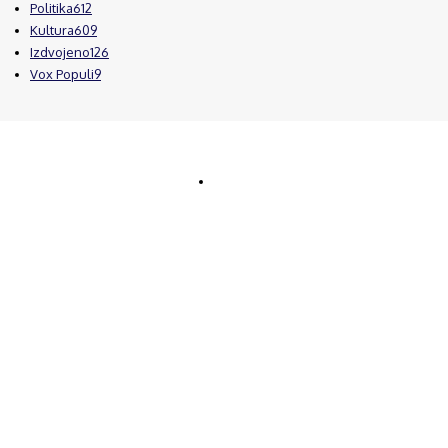
Politika
612
Kultura
609
Izdvojeno
126
Vox Populi
9
© Brčanski forum.
Impresum