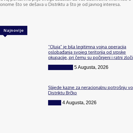
onome što se dešava u Distriktu a što je od javnog interesa.
Najnovije
“Oluja” je bila legitimna vojna operacija
oslobađanja svojeg teritorija od srpske
okupacije, pri čemu su počinjeni i ratni zloči
BiH i region
5 Augusta, 2026
Slijede kazne za neracionalnu potrošnju v
Distriktu Brčko
Vijesti
4 Augusta, 2026