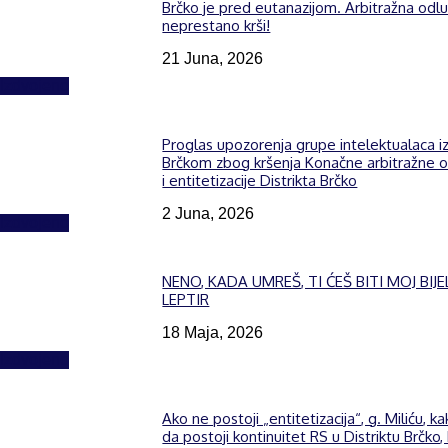
Brčko je pred eutanazijom. Arbitražna odl
neprestano krši!
21 Juna, 2026
Izdvojeno
Proglas upozorenja grupe intelektualaca i
Brčkom zbog kršenja Konačne arbitražne 
i entitetizacije Distrikta Brčko
2 Juna, 2026
Izdvojeno
NENO, KADA UMREŠ, TI ĆEŠ BITI MOJ BIJE
LEPTIR
18 Maja, 2026
Izdvojeno
Ako ne postoji „entitetizacija“, g. Miliću, k
da postoji kontinuitet RS u Distriktu Brčko,