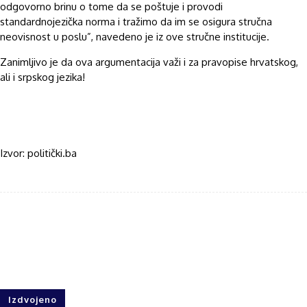
odgovorno brinu o tome da se poštuje i provodi
standardnojezička norma i tražimo da im se osigura stručna
neovisnost u poslu”, navedeno je iz ove stručne institucije.
Zanimljivo je da ova argumentacija važi i za pravopise hrvatskog,
ali i srpskog jezika!
Izvor: politički.ba
Facebook
Twitter
WhatsApp
Izdvojeno