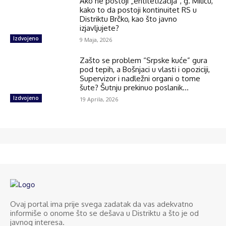
Ako ne postoji „entitetizacija“, g. Miliću,
kako to da postoji kontinuitet RS u
Distriktu Brčko, kao što javno
izjavljujete?
Izdvojeno
9 Maja, 2026
Zašto se problem “Srpske kuće” gura
pod tepih, a Bošnjaci u vlasti i opoziciji,
Supervizor i nadležni organi o tome
šute? Šutnju prekinuo poslanik...
Izdvojeno
19 Aprila, 2026
Ovaj portal ima prije svega zadatak da vas adekvatno
informiše o onome što se dešava u Distriktu a što je od
javnog interesa.