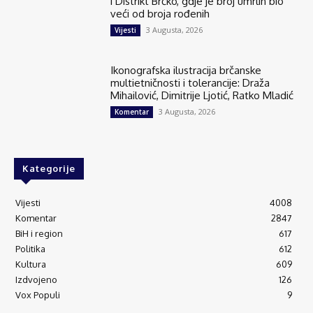
i Distrikt Brčko, gdje je broj umrlih bio
veći od broja rođenih
3 Augusta, 2026
Vijesti
Ikonografska ilustracija brčanske
multietničnosti i tolerancije: Draža
Mihailović, Dimitrije Ljotić, Ratko Mladić
3 Augusta, 2026
Komentar
Kategorije
Vijesti
4008
Komentar
2847
BiH i region
617
Politika
612
Kultura
609
Izdvojeno
126
Vox Populi
9