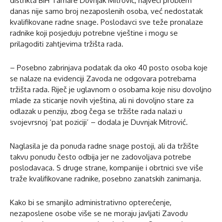
distrikta BiH Tamare Duvnjak Mitrović, najveći problem
danas nije samo broj nezaposlenih osoba, već nedostatak
kvalifikovane radne snage. Poslodavci sve teže pronalaze
radnike koji posjeduju potrebne vještine i mogu se
prilagoditi zahtjevima tržišta rada.
– Posebno zabrinjava podatak da oko 40 posto osoba koje
se nalaze na evidenciji Zavoda ne odgovara potrebama
tržišta rada. Riječ je uglavnom o osobama koje nisu dovoljno
mlade za sticanje novih vještina, ali ni dovoljno stare za
odlazak u penziju, zbog čega se tržište rada nalazi u
svojevrsnoj ‘pat poziciji’ – dodala je Duvnjak Mitrović.
Naglasila je da ponuda radne snage postoji, ali da tržište
takvu ponudu često odbija jer ne zadovoljava potrebe
poslodavaca. S druge strane, kompanije i obrtnici sve više
traže kvalifikovane radnike, posebno zanatskih zanimanja.
Kako bi se smanjilo administrativno opterećenje,
nezaposlene osobe više se ne moraju javljati Zavodu