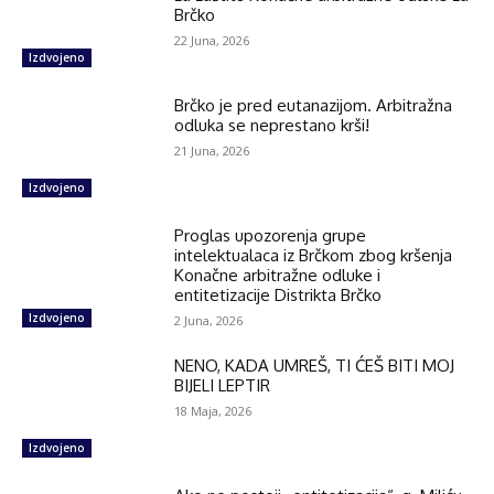
Brčko
22 Juna, 2026
Izdvojeno
Brčko je pred eutanazijom. Arbitražna
odluka se neprestano krši!
21 Juna, 2026
Izdvojeno
Proglas upozorenja grupe
intelektualaca iz Brčkom zbog kršenja
Konačne arbitražne odluke i
entitetizacije Distrikta Brčko
Izdvojeno
2 Juna, 2026
NENO, KADA UMREŠ, TI ĆEŠ BITI MOJ
BIJELI LEPTIR
18 Maja, 2026
Izdvojeno