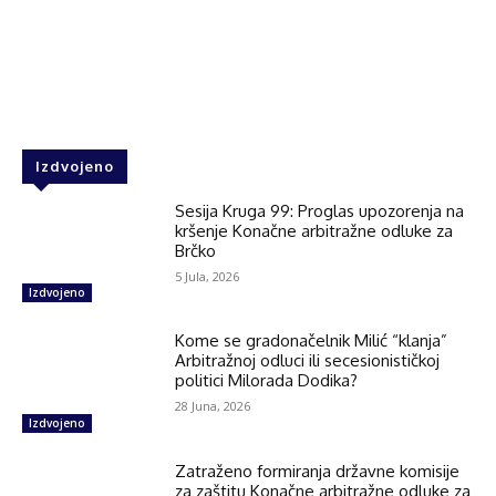
Facebook
Twitter
WhatsApp
Izdvojeno
Sesija Kruga 99: Proglas upozorenja na
kršenje Konačne arbitražne odluke za
Brčko
5 Jula, 2026
Izdvojeno
Kome se gradonačelnik Milić “klanja”
Arbitražnoj odluci ili secesionističkoj
politici Milorada Dodika?
28 Juna, 2026
Izdvojeno
Zatraženo formiranja državne komisije
za zaštitu Konačne arbitražne odluke za