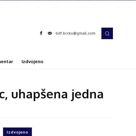
bdf.brcko@gmail.com
entar
Izdvojeno
c, uhapšena jedna
Izdvojeno