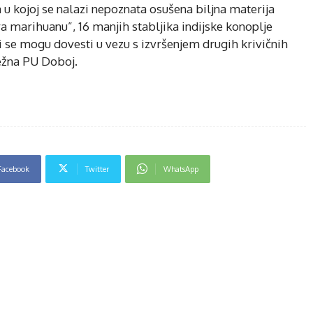
 u kojoj se nalazi nepoznata osušena biljna materija
 marihuanu”, 16 manjih stabljika indijske konoplje
i se mogu dovesti u vezu s izvršenjem drugih krivičnih
ležna PU Doboj.
Facebook
Twitter
WhatsApp