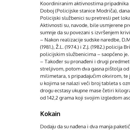
Koordiniranim aktivnostima pripadnika P
Doboj (Policijske stanice Modriča), dana
Policijski službenici su pretresli pet lo
Aktivnosti su, navode, bile usmjerene pr
sumnje da su povezani s izvršenjem krivi
– Nakon realizacije sudske naredbe, D.M. 
(1981.), Ž.L. (1974.) i Z.J. (1982.) policij
policijskim službenicima – saopćeno je.
– Također su pronađeni i drugi predmet
streljivom, potom dva gasna pištolja od
milimetara, s pripadajućim okvirom, te
u kojima se nalazi veći broj tableta s 
drogu ecstasy ukupne mase četiri kilogr
od 142,2 grama koji svojim izgledom aso
Kokain
Dodaju da su nađena i dva manja paketi