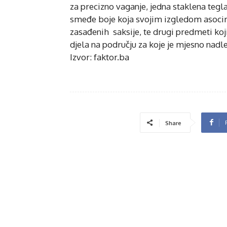
za precizno vaganje, jedna staklena tegla
smeđe boje koja svojim izgledom asocira
zasađenih saksije, te drugi predmeti koj
djela na području za koje je mjesno nad
Izvor: faktor.ba
Share