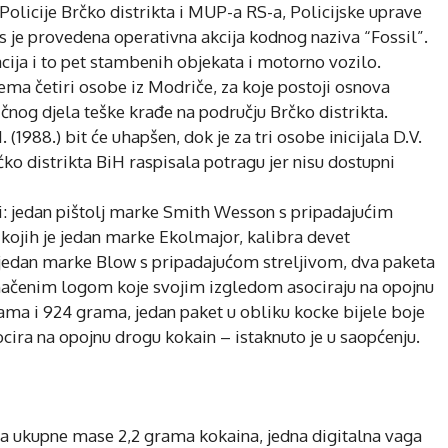
olicije Brčko distrikta i MUP-a RS-a, Policijske uprave
s je provedena operativna akcija kodnog naziva “Fossil”.
kacija i to pet stambenih objekata i motorno vozilo.
ema četiri osobe iz Modriče, za koje postoji osnova
čnog djela teške krađe na području Brčko distrikta.
(1988.) bit će uhapšen, dok je za tri osobe inicijala D.V.
a Brčko distrikta BiH raspisala potragu jer nisu dostupni
i: jedan pištolj marke Smith Wesson s pripadajućim
 kojih je jedan marke Ekolmajor, kalibra devet
 jedan marke Blow s pripadajućom streljivom, dva paketa
označenim logom koje svojim izgledom asociraju na opojnu
ama i 924 grama, jedan paket u obliku kocke bijele boje
cira na opojnu drogu kokain – istaknuto je u saopćenju.
ća ukupne mase 2,2 grama kokaina, jedna digitalna vaga