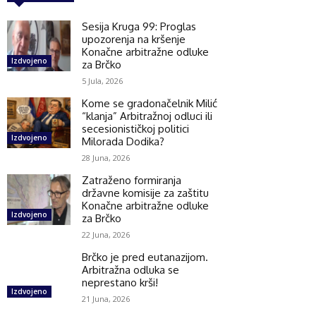
Sesija Kruga 99: Proglas
upozorenja na kršenje
Konačne arbitražne odluke
Izdvojeno
za Brčko
5 Jula, 2026
Kome se gradonačelnik Milić
“klanja” Arbitražnoj odluci ili
secesionističkoj politici
Izdvojeno
Milorada Dodika?
28 Juna, 2026
Zatraženo formiranja
državne komisije za zaštitu
Konačne arbitražne odluke
Izdvojeno
za Brčko
22 Juna, 2026
Brčko je pred eutanazijom.
Arbitražna odluka se
neprestano krši!
Izdvojeno
21 Juna, 2026