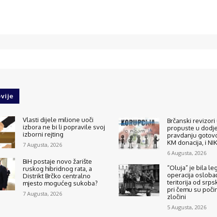
vije
Vlasti dijele milione uoči
Brčanski revizori 
izbora ne bi li popravile svoj
propuste u dodjel
izborni rejting
pravdanju gotovo
KM donacija, i N
7 Augusta, 2026
6 Augusta, 2026
BiH postaje novo žarište
“Oluja” je bila le
ruskog hibridnog rata, a
operacija osloba
Distrikt Brčko centralno
teritorija od srps
mjesto mogućeg sukoba?
pri čemu su počinj
7 Augusta, 2026
zločini
5 Augusta, 2026