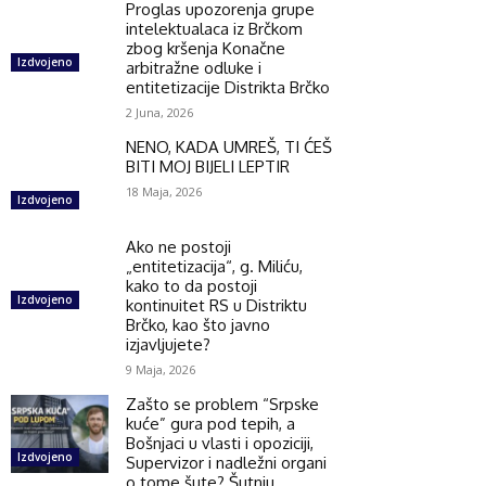
Proglas upozorenja grupe
intelektualaca iz Brčkom
zbog kršenja Konačne
Izdvojeno
arbitražne odluke i
entitetizacije Distrikta Brčko
2 Juna, 2026
NENO, KADA UMREŠ, TI ĆEŠ
BITI MOJ BIJELI LEPTIR
18 Maja, 2026
Izdvojeno
Ako ne postoji
„entitetizacija“, g. Miliću,
kako to da postoji
Izdvojeno
kontinuitet RS u Distriktu
Brčko, kao što javno
izjavljujete?
9 Maja, 2026
Zašto se problem “Srpske
kuće” gura pod tepih, a
Bošnjaci u vlasti i opoziciji,
Izdvojeno
Supervizor i nadležni organi
o tome šute? Šutnju