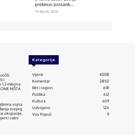
prekinuo poslanik...
19 Aprila, 2026
Kategorije
Vijesti
4008
uočili
i i
Komentar
2850
 1,3 miliona
BiH i region
618
IKOME NIŠTA
Politika
612
Kultura
609
gitimna vojna
Izdvojeno
126
đanja svojeg
ke okupacije,
Vox Populi
9
eni i ratni