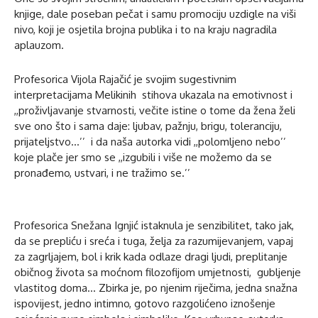
knjige, dale poseban pečat i samu promociju uzdigle na viši
nivo, koji je osjetila brojna publika i to na kraju nagradila
aplauzom.
Profesorica Vijola Rajačić je svojim sugestivnim
interpretacijama Melikinih stihova ukazala na emotivnost i
,,proživljavanje stvarnosti, večite istine o tome da žena želi
sve ono što i sama daje: ljubav, pažnju, brigu, toleranciju,
prijateljstvo…’’ i da naša autorka vidi ,,polomljeno nebo’’
koje plače jer smo se ,,izgubili i više ne možemo da se
pronađemo, ustvari, i ne tražimo se.’’
Profesorica Snežana Ignjić istaknula je senzibilitet, tako jak,
da se prepliću i sreća i tuga, želja za razumijevanjem, vapaj
za zagrljajem, bol i krik kada odlaze dragi ljudi, preplitanje
običnog života sa moćnom filozofijom umjetnosti, gubljenje
vlastitog doma… Zbirka je, po njenim riječima, jedna snažna
ispovijest, jedno intimno, gotovo razgolićeno iznošenje