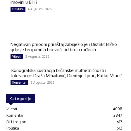
imovini u BiH?
4 Augusta, 2026
Politika
Negativan prirodni priraštaj zabilježio je i Distrikt Brčko,
gdje je broj umrlih bio veći od broja rođenih
3 Augusta, 2026
Vijesti
Ikonografska ilustracija brčanske multietničnosti i
tolerancije: Draža Mihailović, Dimitrije Ljotić, Ratko Mladić
3 Augusta, 2026
Komentar
Kategorije
Vijesti
4008
Komentar
2847
BiH i region
617
Politika
612