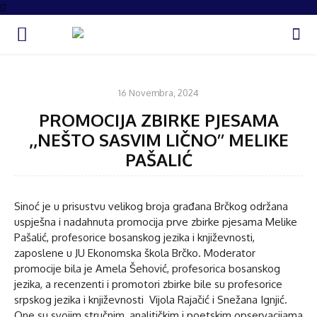
IZDVOJENO
16 Novembra, 2024
PROMOCIJA ZBIRKE PJESAMA
,,NEŠTO SASVIM LIČNO’’ MELIKE
PAŠALIĆ
Sinoć je u prisustvu velikog broja građana Brčkog održana
uspješna i nadahnuta promocija prve zbirke pjesama Melike
Pašalić, profesorice bosanskog jezika i književnosti,
zaposlene u JU Ekonomska škola Brčko. Moderator
promocije bila je Amela Šehović, profesorica bosanskog
jezika, a recenzenti i promotori zbirke bile su profesorice
srpskog jezika i književnosti Vijola Rajačić i Snežana Ignjić.
One su svojim stručnim, analitičkim i poetskim opservacijama