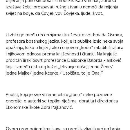
osjećanja puno simbola i simbolike. Kao vrhunac, autorka
izražava želju: prespavati ružne stvari u nemoći da mijenja
svijet na bolje, da Čovjek voli Čovjeka, ljude, život.
U zbirci je među recenzijama i književni osvrt Ernada Osmića,
profesora bosanskog jezika, koji je iz publike iznio neka svoja
opažanja, kako o knjizi ,tako i o novom,,kodu’’ mladih čitalaca
i njihovom odnosu prema književnosti i čitanju. Na kraju je
pročitan lirski osvrt profesorice Daliborke Balorda -Janković
koja, između ostalog kaže: ,,Izlivanje duše, jedne Žene/
jedne Majke/ jedne Kćerke./ Utočište, to je Ona.’’
Publici, koja je sve vrijeme bila u ,,fonu’’ neke pozitivne
energije, o autorki se toplim riječima obratila i direktorica
Ekonomske škole Zora Pajkanović.
Ovom promocijom krunisana su predstavljanja većeg broja