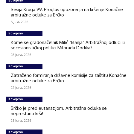
Izdvojeno
Sesija Kruga 99: Proglas upozorenja na kršenje Konačne
arbitražne odluke za Brčko
5 Jula, 2026
Izdvojeno
Kome se gradonačelnik Milić “klanja” Arbitražnoj odluci ili
secesionističkoj politici Milorada Dodika?
28 Juna, 2026
Izdvojeno
Zatraženo formiranja državne komisije za zaštitu Konačne
arbitražne odluke za Brčko
22 Juna, 2026
Izdvojeno
Brčko je pred eutanazijom. Arbitražna odluka se
neprestano krši!
21 Juna, 2026
Izdvojeno