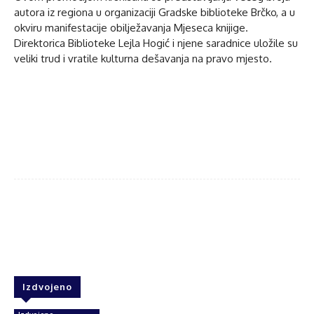
autora iz regiona u organizaciji Gradske biblioteke Brčko, a u
okviru manifestacije obilježavanja Mjeseca knijige.
Direktorica Biblioteke Lejla Hogić i njene saradnice uložile su
veliki trud i vratile kulturna dešavanja na pravo mjesto.
Facebook
Twitter
WhatsApp
Izdvojeno