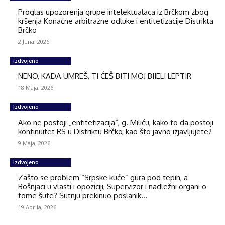
Proglas upozorenja grupe intelektualaca iz Brčkom zbog
kršenja Konačne arbitražne odluke i entitetizacije Distrikta
Brčko
2 Juna, 2026
Izdvojeno
NENO, KADA UMREŠ, TI ĆEŠ BITI MOJ BIJELI LEPTIR
18 Maja, 2026
Izdvojeno
Ako ne postoji „entitetizacija“, g. Miliću, kako to da postoji
kontinuitet RS u Distriktu Brčko, kao što javno izjavljujete?
9 Maja, 2026
Izdvojeno
Zašto se problem “Srpske kuće” gura pod tepih, a
Bošnjaci u vlasti i opoziciji, Supervizor i nadležni organi o
tome šute? Šutnju prekinuo poslanik...
19 Aprila, 2026