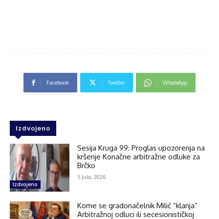
Facebook
Twitter
WhatsApp
Izdvojeno
Sesija Kruga 99: Proglas upozorenja na
kršenje Konačne arbitražne odluke za
Brčko
5 Jula, 2026
Izdvojeno
Kome se gradonačelnik Milić “klanja”
Arbitražnoj odluci ili secesionističkoj