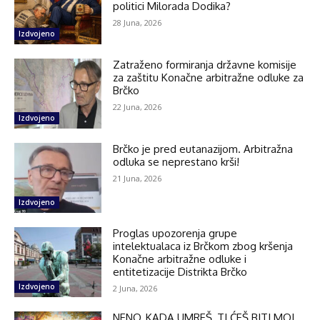
politici Milorada Dodika?
28 Juna, 2026
Izdvojeno
Zatraženo formiranja državne komisije
za zaštitu Konačne arbitražne odluke za
Brčko
22 Juna, 2026
Izdvojeno
Brčko je pred eutanazijom. Arbitražna
odluka se neprestano krši!
21 Juna, 2026
Izdvojeno
Proglas upozorenja grupe
intelektualaca iz Brčkom zbog kršenja
Konačne arbitražne odluke i
entitetizacije Distrikta Brčko
Izdvojeno
2 Juna, 2026
NENO, KADA UMREŠ, TI ĆEŠ BITI MOJ