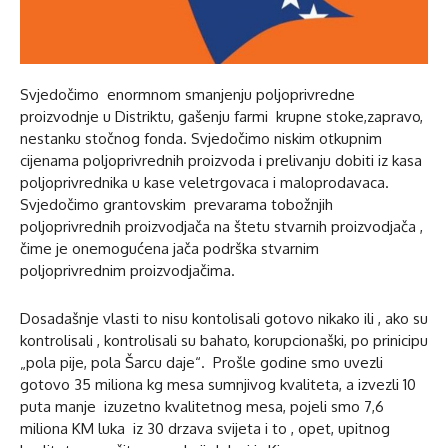
Svjedočimo enormnom smanjenju poljoprivredne
proizvodnje u Distriktu, gašenju farmi krupne stoke,zapravo,
nestanku stočnog fonda. Svjedočimo niskim otkupnim
cijenama poljoprivrednih proizvoda i prelivanju dobiti iz kasa
poljoprivrednika u kase veletrgovaca i maloprodavaca.
Svjedočimo grantovskim prevarama tobožnjih
poljoprivrednih proizvodjača na štetu stvarnih proizvodjača ,
čime je onemogućena jača podrška stvarnim
poljoprivrednim proizvodjačima.
Dosadašnje vlasti to nisu kontolisali gotovo nikako ili , ako su
kontrolisali , kontrolisali su bahato, korupcionaški, po prinicipu
„pola pije, pola Šarcu daje“. Prošle godine smo uvezli
gotovo 35 miliona kg mesa sumnjivog kvaliteta, a izvezli 10
puta manje izuzetno kvalitetnog mesa, pojeli smo 7,6
miliona KM luka iz 30 drzava svijeta i to , opet, upitnog