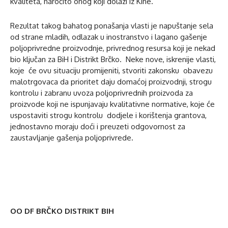
kvaliteta, naročito onog koji dolazi iz Kine.
Rezultat takog bahatog ponašanja vlasti je napuštanje sela
od strane mladih, odlazak u inostranstvo i lagano gašenje
poljoprivredne proizvodnje, privrednog resursa koji je nekad
bio ključan za BiH i Distrikt Brčko. Neke nove, iskrenije vlasti,
koje će ovu situaciju promijeniti, stvoriti zakonsku obavezu
malotrgovaca da prioritet daju domaćoj proizvodnji, strogu
kontrolu i zabranu uvoza poljoprivrednih proizvoda za
proizvode koji ne ispunjavaju kvalitativne normative, koje će
uspostaviti strogu kontrolu dodjele i korištenja grantova,
jednostavno moraju doći i preuzeti odgovornost za
zaustavljanje gašenja poljoprivrede.
OO DF BRČKO DISTRIKT BIH