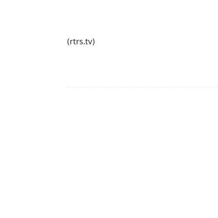
(rtrs.tv)
Fac
Share