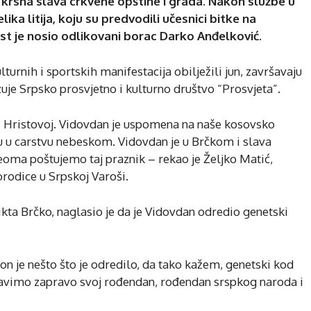
krsna slava crkvene opštine i grada. Nakon službe u
ka litija, koju su predvodili učesnici bitke na
st je nosio odlikovani borac Darko Anđelković.
urnih i sportskih manifestacija obilježili jun, završavaju
uje Srpsko prosvjetno i kulturno društvo “Prosvjeta”.
kvi Hristovoj. Vidovdan je uspomena na naše kosovsko
du u carstvu nebeskom. Vidovdan je u Brčkom i slava
oma poštujemo taj praznik – rekao je Željko Matić,
rodice u Srpskoj Varoši.
ikta Brčko, naglasio je da je Vidovdan odredio genetski
on je nešto što je odredilo, da tako kažem, genetski kod
lavimo zapravo svoj rođendan, rođendan srspkog naroda i