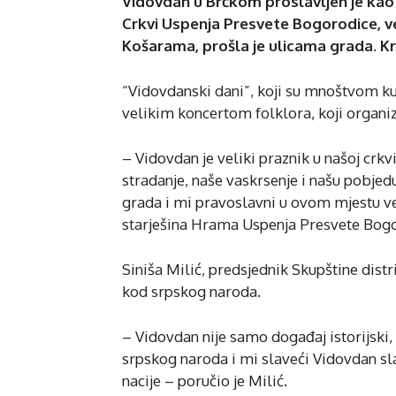
Vidovdan u Brčkom proslavljen je kao 
Crkvi Uspenja Presvete Bogorodice, veli
Košarama, prošla je ulicama grada. Kr
“Vidovdanski dani”, koji su mnoštvom kult
velikim koncertom folklora, koji organiz
– Vidovdan je veliki praznik u našoj cr
stradanje, naše vaskrsenje i našu pobje
grada i mi pravoslavni u ovom mjestu ve
starješina Hrama Uspenja Presvete Bogo
Siniša Milić, predsjednik Skupštine distr
kod srpskog naroda.
– Vidovdan nije samo događaj istorijski, 
srpskog naroda i mi slaveći Vidovdan s
nacije – poručio je Milić.