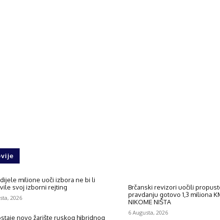
vije
 dijele milione uoči izbora ne bi li
ile svoj izborni rejting
Brčanski revizori uočili propust
pravdanju gotovo 1,3 miliona KM
sta, 2026
NIKOME NIŠTA
6 Augusta, 2026
ostaje novo žarište ruskog hibridnog