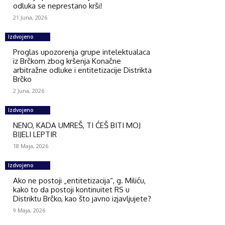
odluka se neprestano krši!
21 Juna, 2026
Izdvojeno
Proglas upozorenja grupe intelektualaca
iz Brčkom zbog kršenja Konačne
arbitražne odluke i entitetizacije Distrikta
Brčko
2 Juna, 2026
Izdvojeno
NENO, KADA UMREŠ, TI ĆEŠ BITI MOJ
BIJELI LEPTIR
18 Maja, 2026
Izdvojeno
Ako ne postoji „entitetizacija“, g. Miliću,
kako to da postoji kontinuitet RS u
Distriktu Brčko, kao što javno izjavljujete?
9 Maja, 2026