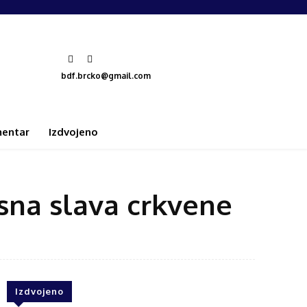
bdf.brcko@gmail.com
entar
Izdvojeno
sna slava crkvene
Izdvojeno