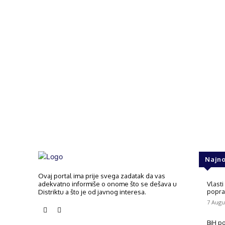
Najno
Ovaj portal ima prije svega zadatak da vas
adekvatno informiše o onome što se dešava u
Vlasti
poprav
Distriktu a što je od javnog interesa.
7 Augu
BiH p