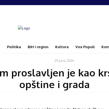
i
Politika
BiH i region
Kultura
Vox Populi
Kom
29 Juna, 2024
KULTURA
m proslavljen je kao kr
opštine i grada