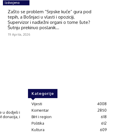
Izdvojeno
Zašto se problem “Srpske kuće” gura pod
tepih, a Bošnjaci u vlasti i opoziciji,
Supervizor i nadležni organi o tome šute?
Šutnju prekinuo poslanik...
19 Aprila, 2026
Kategorije
Vijesti
4008
Komentar
2850
e u dodjeli i
 donacija, i
BiH i region
618
Politika
612
Kultura
609