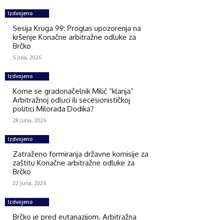
Izdvojeno
Sesija Kruga 99: Proglas upozorenja na
kršenje Konačne arbitražne odluke za
Brčko
5 Jula, 2026
Izdvojeno
Kome se gradonačelnik Milić “klanja”
Arbitražnoj odluci ili secesionističkoj
politici Milorada Dodika?
28 Juna, 2026
Izdvojeno
Zatraženo formiranja državne komisije za
zaštitu Konačne arbitražne odluke za
Brčko
22 Juna, 2026
Izdvojeno
Brčko je pred eutanazijom. Arbitražna