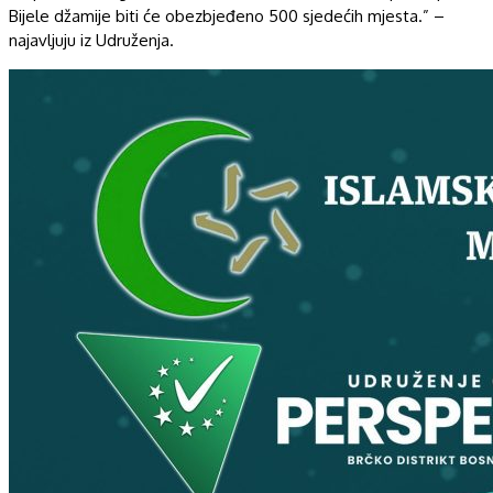
Bijele džamije biti će obezbjeđeno 500 sjedećih mjesta.” –
najavljuju iz Udruženja.