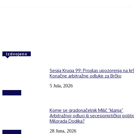
Facebook
Twitter
WhatsApp
Izdvojeno
Sesija Kruga 99: Proglas upozorenja na kr
Konačne arbitražne odluke za Brčko
5 Jula, 2026
Izdvojeno
Kome se gradonačelnik Milić “klanja”
Arbitražnoj odluci ili secesionističkoj politic
Milorada Dodika?
28 Juna, 2026
Izdvojeno