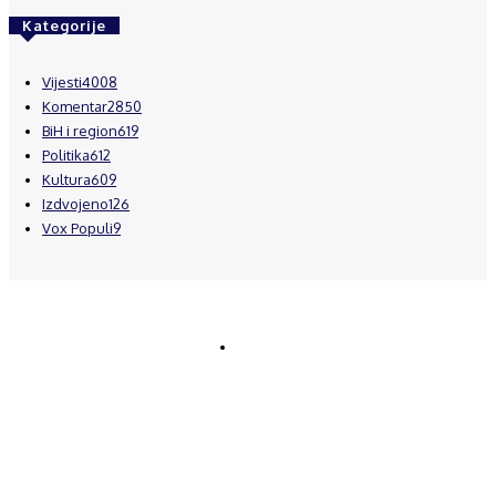
Kategorije
Vijesti
4008
Komentar
2850
BiH i region
619
Politika
612
Kultura
609
Izdvojeno
126
Vox Populi
9
© Brčanski forum.
Impresum