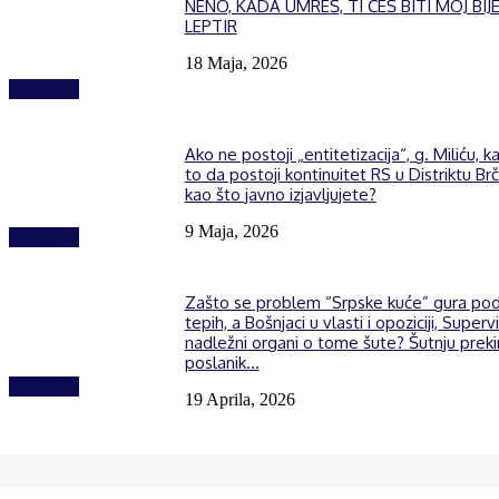
NENO, KADA UMREŠ, TI ĆEŠ BITI MOJ BIJE
LEPTIR
18 Maja, 2026
Izdvojeno
Ako ne postoji „entitetizacija“, g. Miliću, k
to da postoji kontinuitet RS u Distriktu Brč
kao što javno izjavljujete?
9 Maja, 2026
Izdvojeno
Zašto se problem “Srpske kuće” gura po
tepih, a Bošnjaci u vlasti i opoziciji, Supervi
nadležni organi o tome šute? Šutnju prek
poslanik...
Izdvojeno
19 Aprila, 2026