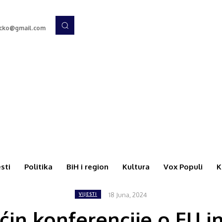
rcko@gmail.com
esti
Politika
BiH i region
Kultura
Vox Populi
K
18 Juna, 2024
VIJESTI
in konferencije o EU i