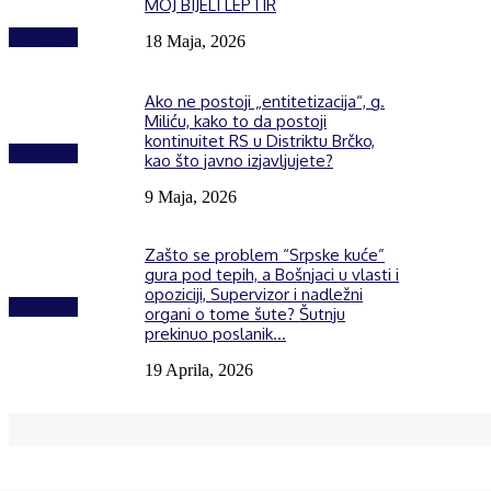
MOJ BIJELI LEPTIR
Izdvojeno
18 Maja, 2026
Ako ne postoji „entitetizacija“, g.
Miliću, kako to da postoji
kontinuitet RS u Distriktu Brčko,
Izdvojeno
kao što javno izjavljujete?
9 Maja, 2026
Zašto se problem “Srpske kuće”
gura pod tepih, a Bošnjaci u vlasti i
opoziciji, Supervizor i nadležni
Izdvojeno
organi o tome šute? Šutnju
prekinuo poslanik...
19 Aprila, 2026