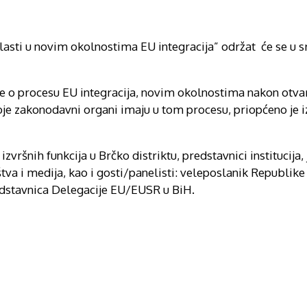
sti u novim okolnostima EU integracija” održat će se u srij
cije o procesu EU integracija, novim okolnostima nakon otv
oje zakonodavni organi imaju u tom procesu, priopćeno je 
izvršnih funkcija u Brčko distriktu, predstavnici institucija,
va i medija, kao i gosti/panelisti: veleposlanik Republike 
redstavnica Delegacije EU/EUSR u BiH.