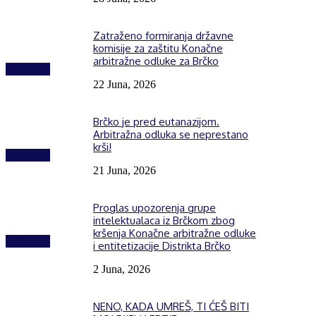
Zatraženo formiranja državne
komisije za zaštitu Konačne
arbitražne odluke za Brčko
Izdvojeno
22 Juna, 2026
Brčko je pred eutanazijom.
Arbitražna odluka se neprestano
krši!
Izdvojeno
21 Juna, 2026
Proglas upozorenja grupe
intelektualaca iz Brčkom zbog
kršenja Konačne arbitražne odluke
Izdvojeno
i entitetizacije Distrikta Brčko
2 Juna, 2026
NENO, KADA UMREŠ, TI ĆEŠ BITI