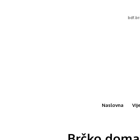
bdf.b
Naslovna
Vij
Brčko domać