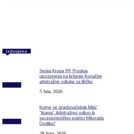
Share
F
Izdvojeno
Sesija Kruga 99: Proglas
upozorenja na kršenje Konačne
arbitražne odluke za Brčko
Izdvojeno
5 Jula, 2026
Kome se gradonačelnik Milić
“klanja” Arbitražnoj odluci ili
secesionističkoj politici Milorada
Izdvojeno
Dodika?
28 Juna, 2026