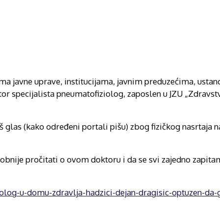
nima javne uprave, institucijama, javnim preduzećima, ust
or specijalista pneumatofiziolog, zaposlen u JZU „Zdravst
š glas (kako određeni portali pišu) zbog fizičkog nasrtaja
obnije pročitati o ovom doktoru i da se svi zajedno zapit
molog-u-domu-zdravlja-hadzici-dejan-dragisic-optuzen-da-