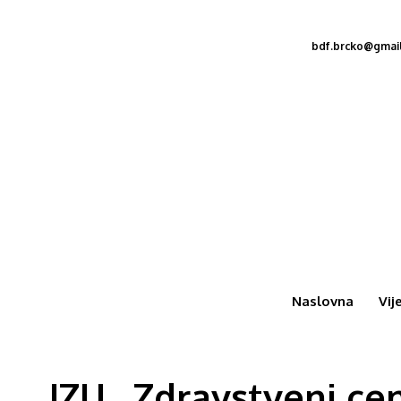
bdf.brcko@gmai
Naslovna
Vij
JZU „Zdravstveni ce