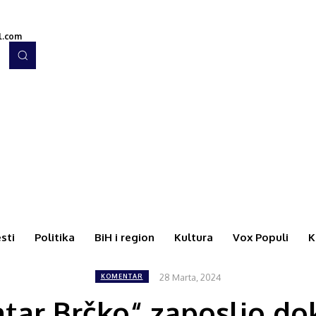
l.com
esti
Politika
BiH i region
Kultura
Vox Populi
K
28 Marta, 2024
KOMENTAR
ntar Brčko“ zaposlio do