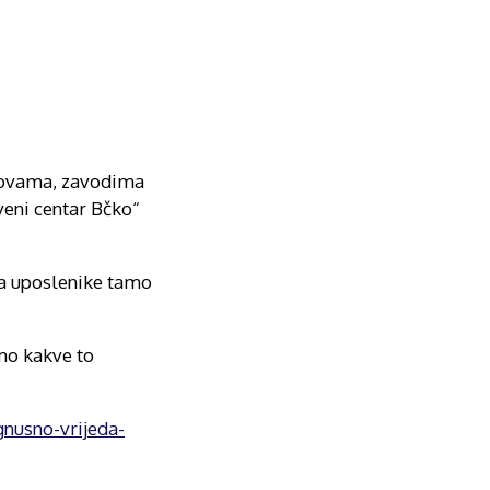
anovama, zavodima
veni centar Bčko“
 na uposlenike tamo
amo kakve to
gnusno-vrijeda-