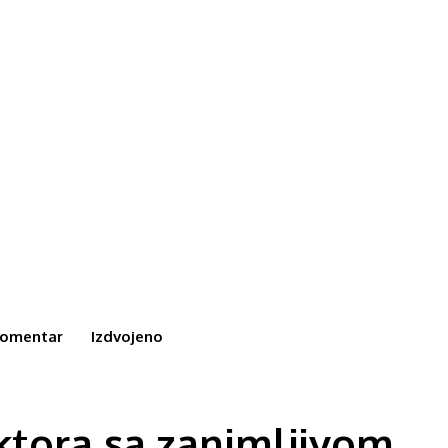
omentar
Izdvojeno
ktora sa zanimljivom