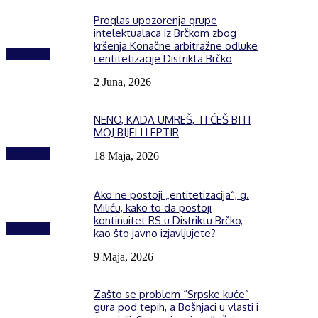
Proglas upozorenja grupe
intelektualaca iz Brčkom zbog
kršenja Konačne arbitražne odluke
Izdvojeno
i entitetizacije Distrikta Brčko
2 Juna, 2026
NENO, KADA UMREŠ, TI ĆEŠ BITI
MOJ BIJELI LEPTIR
Izdvojeno
18 Maja, 2026
Ako ne postoji „entitetizacija“, g.
Miliću, kako to da postoji
kontinuitet RS u Distriktu Brčko,
Izdvojeno
kao što javno izjavljujete?
9 Maja, 2026
Zašto se problem “Srpske kuće”
gura pod tepih, a Bošnjaci u vlasti i