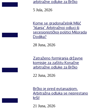
arbitražne odluke za Brčko
Izdvojeno
5 Jula, 2026
Kome se gradonačelnik Milić
“klanja” Arbitražnoj odluci ili
secesionističkoj politici Milorada
Izdvojeno
Dodika?
28 Juna, 2026
Zatraženo formiranja državne
komisije za zaštitu Konačne
arbitražne odluke za Brčko
Izdvojeno
22 Juna, 2026
Brčko je pred eutanazijom.
Arbitražna odluka se neprestano
krši!
Izdvojeno
21 Juna, 2026