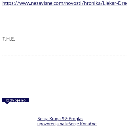
https://www.nezavisne.com/novosti/hronika/Ljekar-Drag
T.H.E.
Share
F
Izdvojeno
Sesija Kruga 99: Proglas
upozorenja na kršenje Konačne