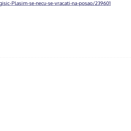
isic-Plasim-se-necu-se-vracati-na-posao/239601
acebook
Twitter
WhatsApp