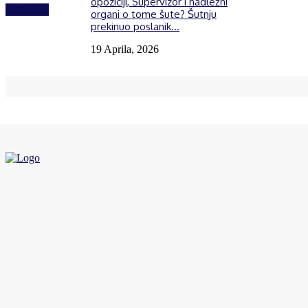
opoziciji, Supervizor i nadležni
Izdvojeno
organi o tome šute? Šutnju
prekinuo poslanik...
19 Aprila, 2026