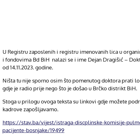
U Registru zaposlenih i registru imenovanih lica u orga
i fondovima Bd BiH nalazi se i ime Dejan Dragišić – Dokt
od 14.11.2023. godine.
Ništa tu nije sporno osim što pomenutog doktora prati lo
gdje je radio prije nego što je došao u Brčko distrikt BiH.
Stoga u prilogu ovoga teksta su linkovi gdje možete podr
kadrove zapošljavamo.
https://stav.ba/vijest/istraga-discplinske-komisije-pul
pacijente-bosnjake/19499