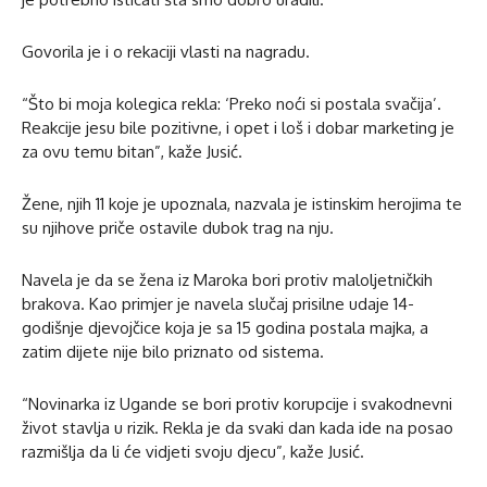
Govorila je i o rekaciji vlasti na nagradu.
“Što bi moja kolegica rekla: ‘Preko noći si postala svačija’.
Reakcije jesu bile pozitivne, i opet i loš i dobar marketing je
za ovu temu bitan”, kaže Jusić.
Žene, njih 11 koje je upoznala, nazvala je istinskim herojima te
su njihove priče ostavile dubok trag na nju.
Navela je da se žena iz Maroka bori protiv maloljetničkih
brakova. Kao primjer je navela slučaj prisilne udaje 14-
godišnje djevojčice koja je sa 15 godina postala majka, a
zatim dijete nije bilo priznato od sistema.
“Novinarka iz Ugande se bori protiv korupcije i svakodnevni
život stavlja u rizik. Rekla je da svaki dan kada ide na posao
razmišlja da li će vidjeti svoju djecu”, kaže Jusić.