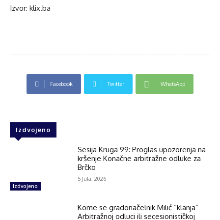
Izvor: klix.ba
Facebook
Twitter
WhatsApp
Izdvojeno
Sesija Kruga 99: Proglas upozorenja na
kršenje Konačne arbitražne odluke za
Brčko
5 Jula, 2026
Izdvojeno
Kome se gradonačelnik Milić “klanja”
Arbitražnoj odluci ili secesionističkoj