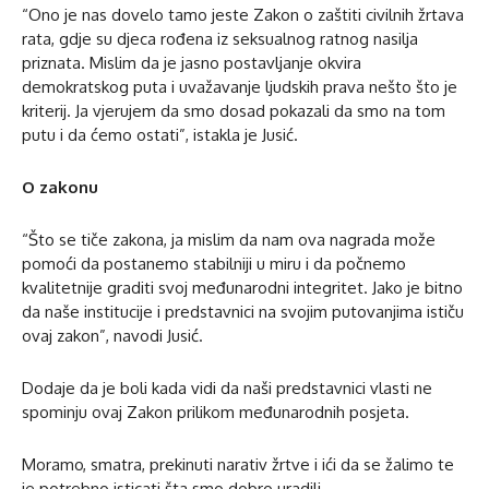
“Ono je nas dovelo tamo jeste Zakon o zaštiti civilnih žrtava
rata, gdje su djeca rođena iz seksualnog ratnog nasilja
priznata. Mislim da je jasno postavljanje okvira
demokratskog puta i uvažavanje ljudskih prava nešto što je
kriterij. Ja vjerujem da smo dosad pokazali da smo na tom
putu i da ćemo ostati”, istakla je Jusić.
O zakonu
“Što se tiče zakona, ja mislim da nam ova nagrada može
pomoći da postanemo stabilniji u miru i da počnemo
kvalitetnije graditi svoj međunarodni integritet. Jako je bitno
da naše institucije i predstavnici na svojim putovanjima ističu
ovaj zakon”, navodi Jusić.
Dodaje da je boli kada vidi da naši predstavnici vlasti ne
spominju ovaj Zakon prilikom međunarodnih posjeta.
Moramo, smatra, prekinuti narativ žrtve i ići da se žalimo te
je potrebno isticati šta smo dobro uradili.