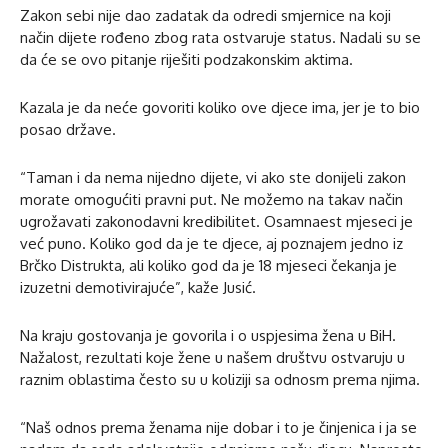
Zakon sebi nije dao zadatak da odredi smjernice na koji
način dijete rođeno zbog rata ostvaruje status. Nadali su se
da će se ovo pitanje riješiti podzakonskim aktima.
Kazala je da neće govoriti koliko ove djece ima, jer je to bio
posao države.
“Taman i da nema nijedno dijete, vi ako ste donijeli zakon
morate omogućiti pravni put. Ne možemo na takav način
ugrožavati zakonodavni kredibilitet. Osamnaest mjeseci je
već puno. Koliko god da je te djece, aj poznajem jedno iz
Brčko Distrukta, ali koliko god da je 18 mjeseci čekanja je
izuzetni demotivirajuće”, kaže Jusić.
Na kraju gostovanja je govorila i o uspjesima žena u BiH.
Nažalost, rezultati koje žene u našem društvu ostvaruju u
raznim oblastima često su u koliziji sa odnosm prema njima.
“Naš odnos prema ženama nije dobar i to je činjenica i ja se