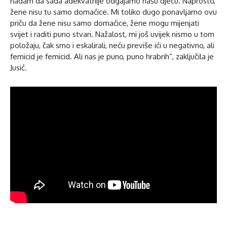
nadam da sada adekvatnije odgajamo našu djecu. Naprosto,
žene nisu tu samo domaćice. Mi toliko dugo ponavljamo ovu
priču da žene nisu samo domaćice, žene mogu mijenjati
svijet i raditi puno stvari. Nažalost, mi još uvijek nismo u tom
položaju, čak smo i eskalirali, neću previše ići u negativno, ali
femicid je femicid. Ali nas je puno, puno hrabrih”, zaključila je
Jusić.