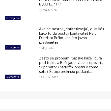
BIJELI LEPTIR
18 Maja, 2026
Izdvojeno
Ako ne postoji „entitetizacija“, g. Miliću,
kako to da postoji kontinuitet RS u
Distriktu Brčko, kao što javno
izjavljujete?
Izdvojeno
9 Maja, 2026
Zašto se problem “Srpske kuće” gura
pod tepih, a Bošnjaci u vlasti i opoziciji,
Supervizor i nadležni organi o tome
šute? Šutnju prekinuo poslanik...
Izdvojeno
19 Aprila, 2026