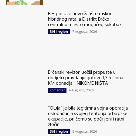
BiH postaje novo žarište ruskog
hibridnog rata, a Distrikt Brčko
centralno mjesto mogućeg sukoba?
7 Augusta, 2026
BiH i region
Brčanski revizori uočili propuste u
dodjeli i pravdanju gotovo 1,3 miliona
KM donacija, i NIKOME NIŠTA
6 Augusta, 2026
Komentar
“Oluja” je bila legitimna vojna operacija
oslobađanja svojeg teritorija od srpske
okupacije, pri čemu su počinjeni i ratni
zločini
5 Augusta, 2026
BiH i region