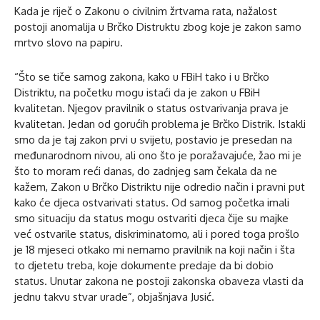
Kada je riječ o Zakonu o civilnim žrtvama rata, nažalost
postoji anomalija u Brčko Distruktu zbog koje je zakon samo
mrtvo slovo na papiru.
“Što se tiče samog zakona, kako u FBiH tako i u Brčko
Distriktu, na početku mogu istaći da je zakon u FBiH
kvalitetan. Njegov pravilnik o status ostvarivanja prava je
kvalitetan. Jedan od gorućih problema je Brčko Distrik. Istakli
smo da je taj zakon prvi u svijetu, postavio je presedan na
međunarodnom nivou, ali ono što je poražavajuće, žao mi je
što to moram reći danas, do zadnjeg sam čekala da ne
kažem, Zakon u Brčko Distriktu nije odredio način i pravni put
kako će djeca ostvarivati status. Od samog početka imali
smo situaciju da status mogu ostvariti djeca čije su majke
već ostvarile status, diskriminatorno, ali i pored toga prošlo
je 18 mjeseci otkako mi nemamo pravilnik na koji način i šta
to djetetu treba, koje dokumente predaje da bi dobio
status. Unutar zakona ne postoji zakonska obaveza vlasti da
jednu takvu stvar urade”, objašnjava Jusić.