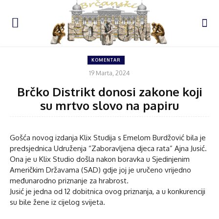
KOMENTAR
19 Marta, 2024
Brčko Distrikt donosi zakone koji
su mrtvo slovo na papiru
Gošća novog izdanja Klix Studija s Emelom Burdžović bila je
predsjednica Udruženja “Zaboravljena djeca rata” Ajna Jusić.
Ona je u Klix Studio došla nakon boravka u Sjedinjenim
Američkim Državama (SAD) gdje joj je uručeno vrijedno
međunarodno priznanje za hrabrost.
Jusić je jedna od 12 dobitnica ovog priznanja, a u konkurenciji
su bile žene iz cijelog svijeta.