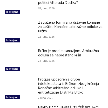
politici Milorada Dodika?
28 Juna, 2026
Izdvojeno
Zatraženo formiranja državne komisije
za zaštitu Konačne arbitražne odluke za
Brčko
22 Juna, 2026
Izdvojeno
Brčko je pred eutanazijom. Arbitražna
odluka se neprestano krši!
21 Juna, 2026
Izdvojeno
Proglas upozorenja grupe
intelektualaca iz Brčkom zbog kršenja
Konačne arbitražne odluke i
entitetizacije Distrikta Brčko
Izdvojeno
2 Juna, 2026
NENO, KADA UMREŠ, TI ĆEŠ BITI MOJ