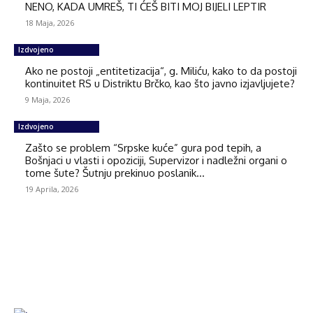
NENO, KADA UMREŠ, TI ĆEŠ BITI MOJ BIJELI LEPTIR
18 Maja, 2026
Izdvojeno
Ako ne postoji „entitetizacija“, g. Miliću, kako to da postoji
kontinuitet RS u Distriktu Brčko, kao što javno izjavljujete?
9 Maja, 2026
Izdvojeno
Zašto se problem “Srpske kuće” gura pod tepih, a
Bošnjaci u vlasti i opoziciji, Supervizor i nadležni organi o
tome šute? Šutnju prekinuo poslanik...
19 Aprila, 2026