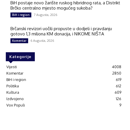
BiH postaje novo žarište ruskog hibridnog rata, a Distrikt
Brčko centralno mjesto mogućeg sukoba?
7 Augusta, 2026
BiH i region
Brčanski revizori uočili propuste u dodjeli i pravdanju
gotovo 1,3 miliona KM donacija, i NIKOME NIŠTA
6 Augusta, 2026
Komentar
Kategorije
Vijesti
4008
Komentar
2850
BiH i region
619
Politika
612
Kultura
609
Izdvojeno
126
Vox Populi
9
© Brčanski forum.