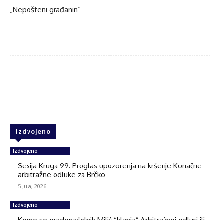
„Nepošteni građanin“
Facebook
Twitter
WhatsApp
Izdvojeno
Izdvojeno
Sesija Kruga 99: Proglas upozorenja na kršenje Konačne
arbitražne odluke za Brčko
5 Jula, 2026
Izdvojeno
Kome se gradonačelnik Milić “klanja” Arbitražnoj odluci ili