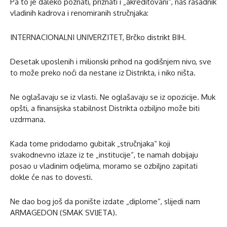
Pa to je daleko poznati, priznati i „akreditovani“, naš rasadnik
vladinih kadrova i renomiranih stručnjaka:
INTERNACIONALNI UNIVERZITET, Brčko distrikt BIH.
Desetak uposlenih i milionski prihod na godišnjem nivo, sve
to može preko noći da nestane iz Distrikta, i niko ništa.
Ne oglašavaju se iz vlasti. Ne oglašavaju se iz opozicije. Muk
opšti, a finansijska stabilnost Distrikta ozbiljno može biti
uzdrmana.
Kada tome pridodamo gubitak „stručnjaka“ koji
svakodnevno izlaze iz te „institucije“, te namah dobijaju
posao u vladinim odjelima, moramo se ozbiljno zapitati
dokle će nas to dovesti.
Ne dao bog još da ponište izdate „diplome“, slijedi nam
ARMAGEDON (SMAK SVIJETA).