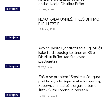
entitetizacije Distrikta Brčko
Izdvojeno
2 Juna, 2026
NENO, KADA UMREŠ, TI ĆEŠ BITI MOJ
BIJELI LEPTIR
18 Maja, 2026
Izdvojeno
Ako ne postoji „entitetizacija“, g. Miliću,
kako to da postoji kontinuitet RS u
Distriktu Brčko, kao što javno
izjavljujete?
Izdvojeno
9 Maja, 2026
Zašto se problem “Srpske kuće” gura
pod tepih, a Bošnjaci u vlasti i opoziciji,
Supervizor i nadležni organi o tome
šute? Šutnju prekinuo poslanik...
Izdvojeno
19 Aprila, 2026