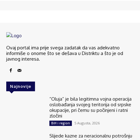
Ovaj portal ima prije svega zadatak da vas adekvatno
informiše o onome što se dešava u Distriktu a što je od
javnog interesa.
Najnovije
“Oluja” je bila legitimna vojna operacija
oslobađanja svojeg teritorija od srpske
okupacije, pri čemu su počinjeni i ratni
zločini
5 Augusta, 2026
BiH i region
Slijede kazne za neracionalnu potrošnju