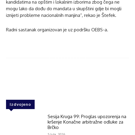
kandidatima na opštim i lokalnim izborima zbog čega ne
mogu lako da dođu do mandata u skupštini gdje bi mogli
iznijeti probleme nacionalnih manjina“, rekao je Štefek.
Radni sastanak organizovan je uz podršku OEBS-a.
Facebook
Twitter
WhatsApp
Izdvojeno
Sesija Kruga 99: Proglas upozorenja na
kršenje Konačne arbitražne odluke za
Brčko
5 Jula, 2026