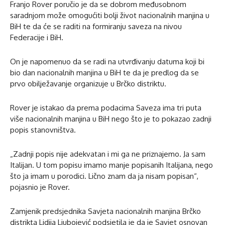
Franjo Rover poručio je da se dobrom međusobnom
saradnjom može omogućiti bolji život nacionalnih manjina u
BiH te da će se raditi na formiranju saveza na nivou
Federacije i BiH.
On je napomenuo da se radi na utvrđivanju datuma koji bi
bio dan nacionalnih manjina u BiH te da je predlog da se
prvo obilježavanje organizuje u Brčko distriktu.
Rover je istakao da prema podacima Saveza ima tri puta
više nacionalnih manjina u BiH nego što je to pokazao zadnji
popis stanovništva.
„Zadnji popis nije adekvatan i mi ga ne priznajemo. Ja sam
Italijan. U tom popisu imamo manje popisanih Italijana, nego
što ja imam u porodici. Lično znam da ja nisam popisan“,
pojasnio je Rover.
Zamjenik predsjednika Savjeta nacionalnih manjina Brčko
distrikta Lidija Ljubojević podsjetila je da je Savjet osnovan