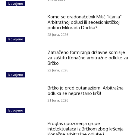
Izdvojeno
Kome se gradonačelnik Milić “klanja”
Arbitražnoj odluci ili secesionističkoj
politici Milorada Dodika?
28 Juna, 2026
Izdvojeno
Zatraženo formiranja državne komisije
za zaštitu Konačne arbitražne odluke za
Brčko
22 Juna, 2026
Izdvojeno
Brčko je pred eutanazijom. Arbitražna
odluka se neprestano krši!
21 Juna, 2026
Izdvojeno
Proglas upozorenja grupe
intelektualaca iz Brčkom zbog kršenja
Konačne arbitražne odluke i