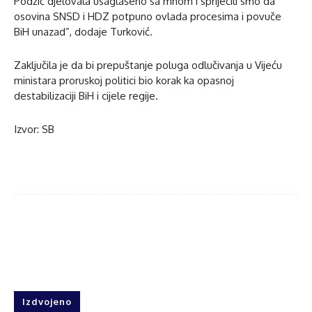
Podžić djelovala usaglašeno sa mnom i spriječili smo da
osovina SNSD i HDZ potpuno ovlada procesima i povuče
BiH unazad”, dodaje Turković.
Zaključila je da bi prepuštanje poluga odlučivanja u Vijeću
ministara proruskoj politici bio korak ka opasnoj
destabilizaciji BiH i cijele regije.
Izvor: SB
Facebook
Twitter
WhatsApp
Izdvojeno