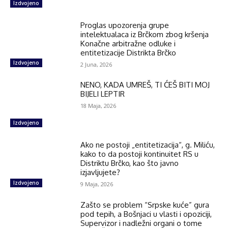
Izdvojeno
Proglas upozorenja grupe
intelektualaca iz Brčkom zbog kršenja
Konačne arbitražne odluke i
entitetizacije Distrikta Brčko
Izdvojeno
2 Juna, 2026
NENO, KADA UMREŠ, TI ĆEŠ BITI MOJ
BIJELI LEPTIR
18 Maja, 2026
Izdvojeno
Ako ne postoji „entitetizacija“, g. Miliću,
kako to da postoji kontinuitet RS u
Distriktu Brčko, kao što javno
izjavljujete?
Izdvojeno
9 Maja, 2026
Zašto se problem “Srpske kuće” gura
pod tepih, a Bošnjaci u vlasti i opoziciji,
Supervizor i nadležni organi o tome