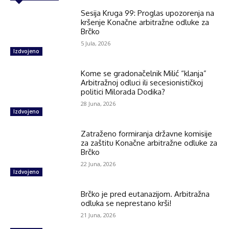
Sesija Kruga 99: Proglas upozorenja na
kršenje Konačne arbitražne odluke za
Brčko
5 Jula, 2026
Izdvojeno
Kome se gradonačelnik Milić “klanja”
Arbitražnoj odluci ili secesionističkoj
politici Milorada Dodika?
28 Juna, 2026
Izdvojeno
Zatraženo formiranja državne komisije
za zaštitu Konačne arbitražne odluke za
Brčko
22 Juna, 2026
Izdvojeno
Brčko je pred eutanazijom. Arbitražna
odluka se neprestano krši!
21 Juna, 2026