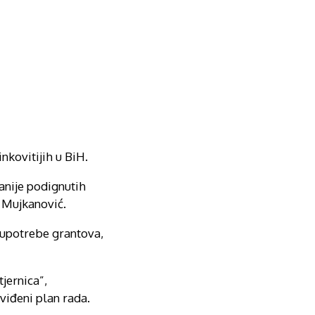
nkovitijih u BiH.
ranije podignutih
a Mujkanović.
oupotrebe grantova,
jernica”,
viđeni plan rada.