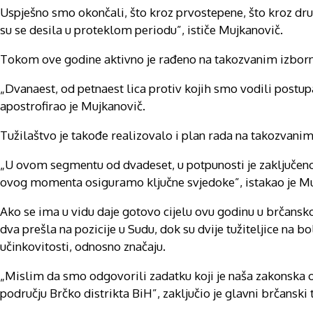
Uspješno smo okončali, što kroz prvostepene, što kroz drug
su se desila u proteklom periodu”, ističe Mujkanovič.
Tokom ove godine aktivno je rađeno na takozvanim izbo
„Dvanaest, od petnaest lica protiv kojih smo vodili postup
apostrofirao je Mujkanovič.
Tužilaštvo je takođe realizovalo i plan rada na takozvanim
„U ovom segmentu od dvadeset, u potpunosti je zaključeno
ovog momenta osiguramo ključne svjedoke”, istakao je Mu
Ako se ima u vidu daje gotovo cijelu ovu godinu u brčansko
dva prešla na pozicije u Sudu, dok su dvije tužiteljice na b
učinkovitosti, odnosno značaju.
„Mislim da smo odgovorili zadatku koji je naša zakonska oba
području Brčko distrikta BiH”, zaključio je glavni brčanski 