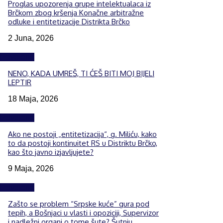
Proglas upozorenja grupe intelektualaca iz
Brčkom zbog kršenja Konačne arbitražne
odluke i entitetizacije Distrikta Brčko
2 Juna, 2026
Izdvojeno
NENO, KADA UMREŠ, TI ĆEŠ BITI MOJ BIJELI
LEPTIR
18 Maja, 2026
Izdvojeno
Ako ne postoji „entitetizacija“, g. Miliću, kako
to da postoji kontinuitet RS u Distriktu Brčko,
kao što javno izjavljujete?
9 Maja, 2026
Izdvojeno
Zašto se problem “Srpske kuće” gura pod
tepih, a Bošnjaci u vlasti i opoziciji, Supervizor
i nadležni organi o tome šute? Šutnju