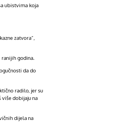
sa ubistvima koja
 kazne zatvora”,
ranijih godina.
mogučnosti da do
ično radilo, jer su
 više dobijaju na
ičnih dijela na