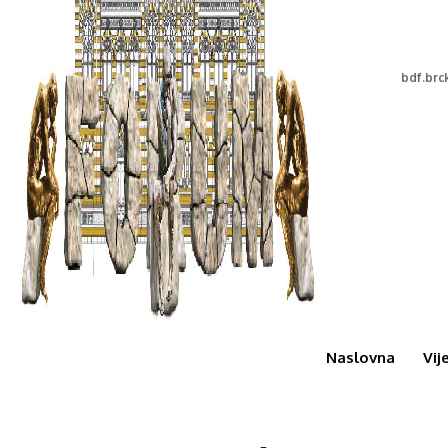
bdf.br
Naslovna
Vij