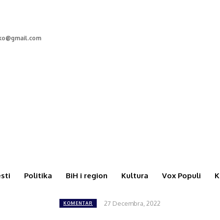
cko@gmail.com
esti
Politika
BiH i region
Kultura
Vox Populi
K
27 Decembra, 2022
KOMENTAR