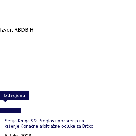
Izvor: RBDBiH
Share
F
Izdvojeno
Izdvojeno
Sesija Kruga 99: Proglas upozorenja na
kršenje Konačne arbitražne odluke za Brčko