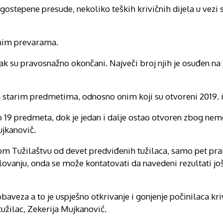
ostepene presude, nekoliko teških krivičnih dijela u vezi 
rnim prevarama.
ak su pravosnažno okončani. Največi broj njih je osuđen na
 starim predmetima, odnosno onim koji su otvoreni 2019. i 
 19 predmeta, dok je jedan i dalje ostao otvoren zbog ne
jkanovič.
m Tužilaštvu od devet predviđenih tužilaca, samo pet prakt
olovanju, onda se može kontatovati da navedeni rezultati još
veza a to je uspješno otkrivanje i gonjenje počinilaca kriv
tužilac, Zekerija Mujkanović.