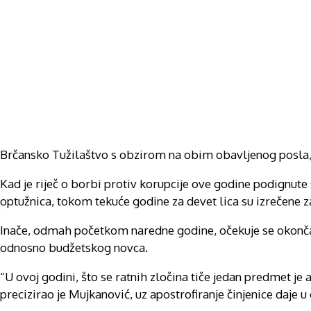
Brčansko Tužilaštvo s obzirom na obim obavljenog posla, u 
Kad je riječ o borbi protiv korupcije ove godine podignute s
optužnica, tokom tekuće godine za devet lica su izrečene za
Inače, odmah početkom naredne godine, očekuje se okonča
odnosno budžetskog novca.
“U ovoj godini, što se ratnih zločina tiče jedan predmet je
precizirao je Mujkanović, uz apostrofiranje činjenice daje 