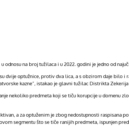
odnosu na broj tužilaca i u 2022. godini je jedno od najuči
u dvije optužnice, protiv dva lica, a s obzirom daje bilo i 
tvorske kazne”, istakao je glavni tužilac Distrikta Zekerij
nje nekoliko predmeta koji se tiču korupcije u domenu zl
 aktivan, a za optuženim je zbog nedostupnosti raspisana pot
u ovom segmentu što se tiče ranijih predmeta, ispunjen pred