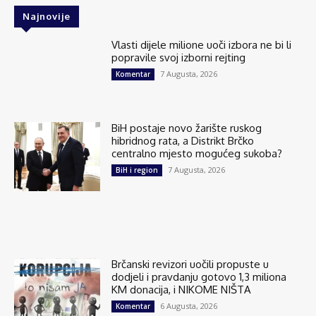
Najnovije
Vlasti dijele milione uoči izbora ne bi li
popravile svoj izborni rejting
7 Augusta, 2026
Komentar
BiH postaje novo žarište ruskog
hibridnog rata, a Distrikt Brčko
centralno mjesto mogućeg sukoba?
7 Augusta, 2026
BiH i region
Brčanski revizori uočili propuste u
dodjeli i pravdanju gotovo 1,3 miliona
KM donacija, i NIKOME NIŠTA
6 Augusta, 2026
Komentar