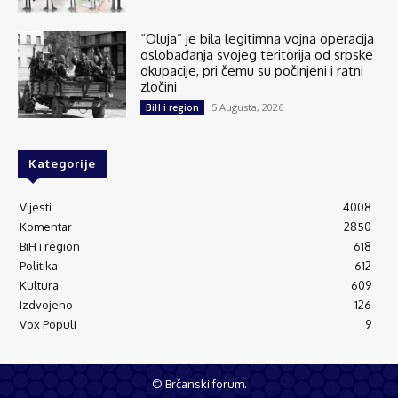
“Oluja” je bila legitimna vojna operacija
oslobađanja svojeg teritorija od srpske
okupacije, pri čemu su počinjeni i ratni
zločini
5 Augusta, 2026
BiH i region
Kategorije
Vijesti
4008
Komentar
2850
BiH i region
618
Politika
612
Kultura
609
Izdvojeno
126
Vox Populi
9
© Brčanski forum.