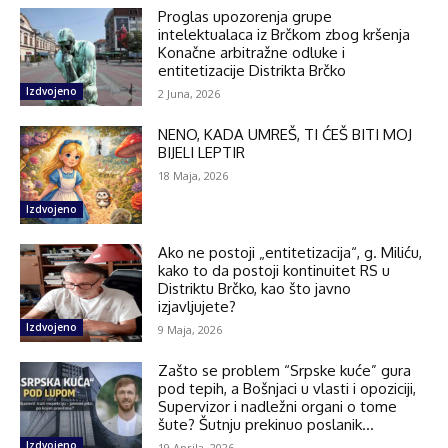
Proglas upozorenja grupe
intelektualaca iz Brčkom zbog kršenja
Konačne arbitražne odluke i
entitetizacije Distrikta Brčko
Izdvojeno
2 Juna, 2026
NENO, KADA UMREŠ, TI ĆEŠ BITI MOJ
BIJELI LEPTIR
18 Maja, 2026
Izdvojeno
Ako ne postoji „entitetizacija“, g. Miliću,
kako to da postoji kontinuitet RS u
Distriktu Brčko, kao što javno
izjavljujete?
Izdvojeno
9 Maja, 2026
Zašto se problem “Srpske kuće” gura
pod tepih, a Bošnjaci u vlasti i opoziciji,
Supervizor i nadležni organi o tome
šute? Šutnju prekinuo poslanik...
Izdvojeno
19 Aprila, 2026