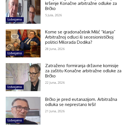
kršenje Konačne arbitražne odluke za
Brčko
5 Jula, 2026
Izdvojeno
Kome se gradonačelnik Milić “klanja”
Arbitražnoj odluci ili secesionističkoj
politici Milorada Dodika?
28 Juna, 2026
Izdvojeno
Zatraženo formiranja državne komisije
za zaštitu Konačne arbitražne odluke za
Brčko
22 Juna, 2026
Izdvojeno
Brčko je pred eutanazijom. Arbitražna
odluka se neprestano krši!
21 Juna, 2026
Izdvojeno