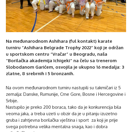
Na međunarodnom Ashihara (ful kontakt) karate
turniru “Ashihara Belgrade Trophy 2022” koji je održan
u sportskom centru “Vračar” u Beogradu, naša
“Borilačka akademija Ichigeki” na čelu sa trenerom
Slobodanom Garićem, osvojila je ukupno 16 medalja: 3
zlatne, 8 srebrnih i 5 bronzanih.
Na ovom međunarodnom turniru nastupili su takmičari iz 5
zemalja: Danske, Rumunije, Crne Gore, Bosne i Hercegovine i
Srbije.
Nastupilo je preko 200 boraca, tako da je konkurencija bila
veoma jaka, a treba uzeti u obzir da je u pitanju izuzetno
gruba i zahtjevna borilačka vještina i sport za koji je prije
svega potrebna velika mentalna snaga, kao i dobra