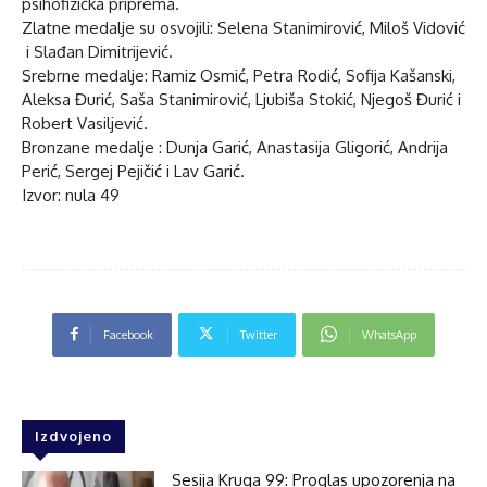
psihofizička priprema.
Zlatne medalje su osvojili: Selena Stanimirović, Miloš Vidović
i Slađan Dimitrijević.
Srebrne medalje: Ramiz Osmić, Petra Rodić, Sofija Kašanski,
Aleksa Đurić, Saša Stanimirović, Ljubiša Stokić, Njegoš Đurić i
Robert Vasiljević.
Bronzane medalje : Dunja Garić, Anastasija Gligorić, Andrija
Perić, Sergej Pejičić i Lav Garić.
Izvor: nula 49
Facebook
Twitter
WhatsApp
Izdvojeno
Sesija Kruga 99: Proglas upozorenja na