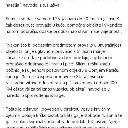
naselja”, navode iz tužilašva.
Sumnja se da je samo od 26. januara do 30. marta Jasmin K.
čak deset puta provalio u kuće, pomoćne objekte i vikendice
na tom području, odakle bi oduzimao stvari male vrijednosti.
“Nakon što bi podesnim predmetom provailo u unutrašnjost
objekata, on je uglavnom prisvajao sitni alat i manje
kućanske uređaje podobne za brzu prodaju, a gdje bi to
pronašao oduzimao je i hranu i piće. Sličnu tešku krađu
počinio je i u jednom poslovnom objektu u Gornjem Rahiću,
kada je 25. marta ispred prodavnice Stara česma iz
rashladne vitrine oduzeo razna pića vrijednosti od oko 100
KM oštetivši za taj iznos vlasnicu objekta”, navodi se u
naredbi o sprovođenju istrage.
Pošto je otkriven i doveden u direktnu vezu s krivičnim
djelima, policija Brčko distrikta lišila ga je slobode 4. aprila te
ga je nakon kriminalističke obrade predala tužilaštvu. Njega
je potom u tužilačkim prostorijama ispitao postupajući