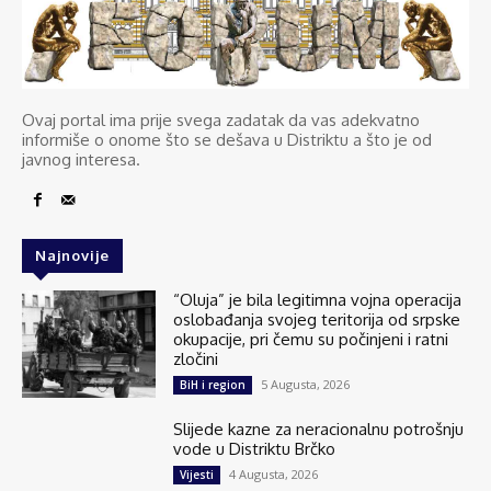
Ovaj portal ima prije svega zadatak da vas adekvatno
informiše o onome što se dešava u Distriktu a što je od
javnog interesa.
Najnovije
“Oluja” je bila legitimna vojna operacija
oslobađanja svojeg teritorija od srpske
okupacije, pri čemu su počinjeni i ratni
zločini
5 Augusta, 2026
BiH i region
Slijede kazne za neracionalnu potrošnju
vode u Distriktu Brčko
4 Augusta, 2026
Vijesti