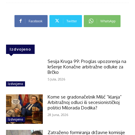
Facebook
Twitter
WhatsApp
Izdvojeno
Sesija Kruga 99: Proglas upozorenja na
kršenje Konačne arbitražne odluke za
Brčko
5 Jula, 2026
Izdvojeno
Kome se gradonačelnik Milić “klanja”
Arbitražnoj odluci ili secesionističkoj
politici Milorada Dodika?
28 Juna, 2026
Izdvojeno
Zatraženo formiranja državne komisije