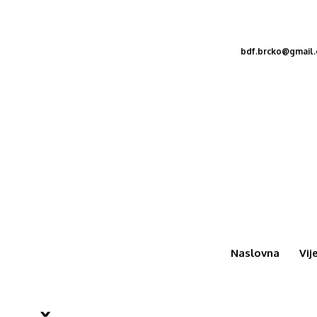
bdf.brcko@gmail
Naslovna
Vij