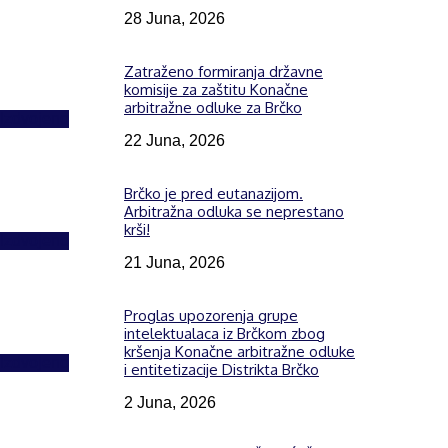
28 Juna, 2026
Zatraženo formiranja državne
komisije za zaštitu Konačne
arbitražne odluke za Brčko
Izdvojeno
22 Juna, 2026
Brčko je pred eutanazijom.
Arbitražna odluka se neprestano
krši!
Izdvojeno
21 Juna, 2026
Proglas upozorenja grupe
intelektualaca iz Brčkom zbog
kršenja Konačne arbitražne odluke
Izdvojeno
i entitetizacije Distrikta Brčko
2 Juna, 2026