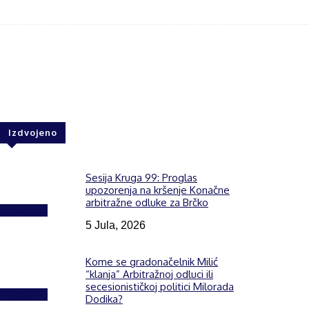
Share
F
Izdvojeno
Sesija Kruga 99: Proglas
upozorenja na kršenje Konačne
arbitražne odluke za Brčko
Izdvojeno
5 Jula, 2026
Kome se gradonačelnik Milić
“klanja” Arbitražnoj odluci ili
secesionističkoj politici Milorada
Izdvojeno
Dodika?