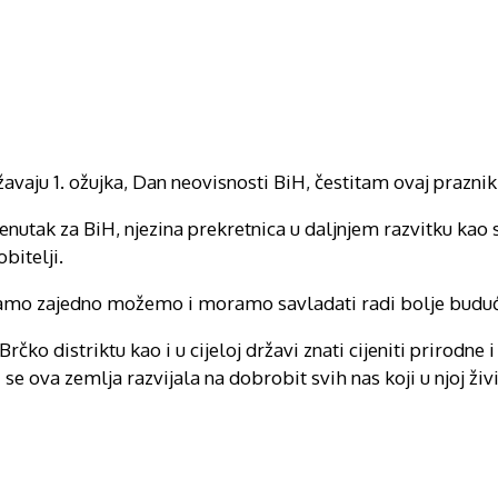
vaju 1. ožujka, Dan neovisnosti BiH, čestitam ovaj praznik
trenutak za BiH, njezina prekretnica u daljnjem razvitku ka
bitelji.
samo zajedno možemo i moramo savladati radi bolje buduć
rčko distriktu kao i u cijeloj državi znati cijeniti prirodne 
 se ova zemlja razvijala na dobrobit svih nas koji u njoj ži