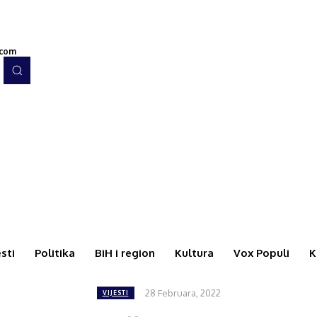
.com
esti
Politika
BiH i region
Kultura
Vox Populi
K
28 Februara, 2022
VIJESTI