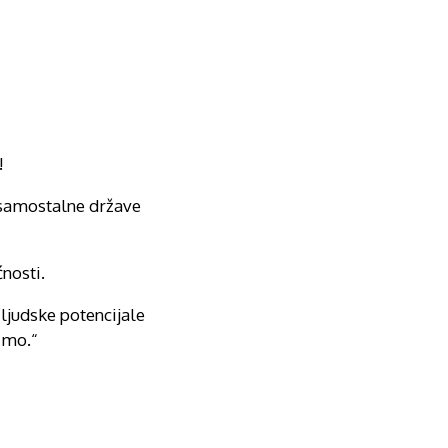
!
o samostalne države
nosti.
i ljudske potencijale
vimo.“