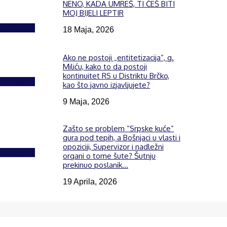
NENO, KADA UMREŠ, TI ĆEŠ BITI
MOJ BIJELI LEPTIR
Izdvojeno
18 Maja, 2026
Ako ne postoji „entitetizacija“, g.
Miliću, kako to da postoji
kontinuitet RS u Distriktu Brčko,
Izdvojeno
kao što javno izjavljujete?
9 Maja, 2026
Zašto se problem “Srpske kuće”
gura pod tepih, a Bošnjaci u vlasti i
opoziciji, Supervizor i nadležni
Izdvojeno
organi o tome šute? Šutnju
prekinuo poslanik...
19 Aprila, 2026