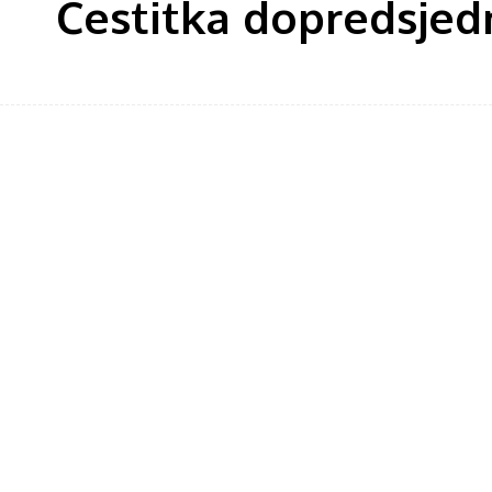
Čestitka dopredsjed