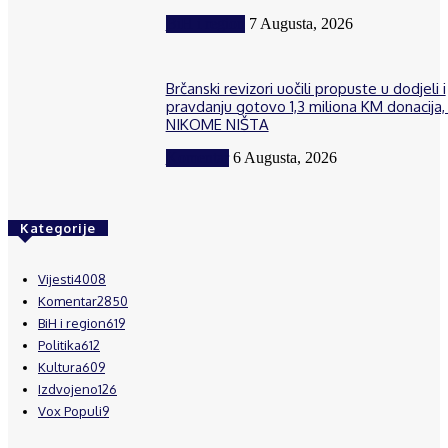
BiH i region
7 Augusta, 2026
Brčanski revizori uočili propuste u dodjeli i
pravdanju gotovo 1,3 miliona KM donacija, 
NIKOME NIŠTA
Komentar
6 Augusta, 2026
Kategorije
Vijesti
4008
Komentar
2850
BiH i region
619
Politika
612
Kultura
609
Izdvojeno
126
Vox Populi
9