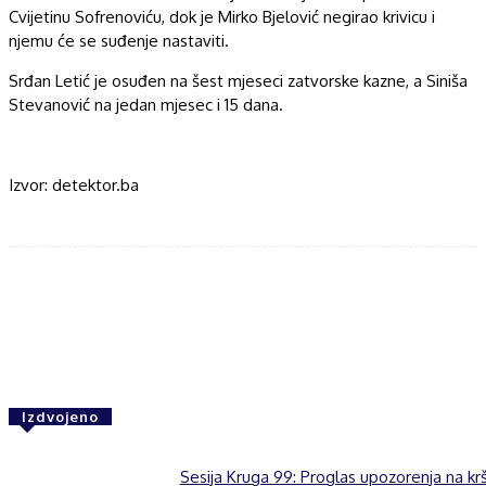
Cvijetinu Sofrenoviću, dok je Mirko Bjelović negirao krivicu i
njemu će se suđenje nastaviti.
Srđan Letić je osuđen na šest mjeseci zatvorske kazne, a Siniša
Stevanović na jedan mjesec i 15 dana.
Izvor: detektor.ba
Facebook
Twitter
WhatsApp
Izdvojeno
Sesija Kruga 99: Proglas upozorenja na kr