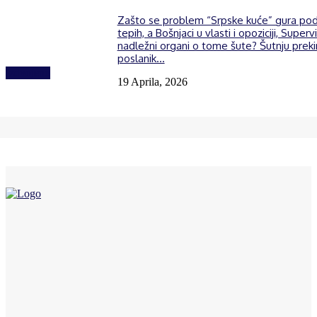
Zašto se problem “Srpske kuće” gura po
tepih, a Bošnjaci u vlasti i opoziciji, Supervi
nadležni organi o tome šute? Šutnju prek
poslanik...
Izdvojeno
19 Aprila, 2026