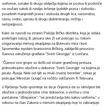
uniforme, oznake ili druga obilježja kojima se poziva ili podstiče
na oružani sukob ili nasilje, kršenje ljudskih prava i sloboda i
posebnih manjinskih prava i sloboda drugih lica, nacionalnu,
rasnu, rodnu, vjersku ili drugu diskriminaciju, mržnju i
netrpeljivost.
Kako se navodi na stranici Policije Brčko distrikta, koja je izdala
prekršajni nalog, 8. januara oko 21 sat policajci su, tokom
osiguravanja mirnog okupljanja na Bulevaru mira i kod
Spomenika srpskim braniocima Brčkog, zabilježili prisustvo
članova udruženja građana “Sveti Georgije” iz Lončara.
“Članovi ove grupe su došli od strane graničnog prelaza,
jednoobrazno obučeni u dukseve ‘Sveti Georgije’ na kojima je
pisalo
Rusija
. Neki od njih su imali crvene beretke”, rekao je
policajac Miroslav Gulajić na ročištu održanom 11. februara.
U Rješenju Suda spominje se da je činjenica da su okrivljeni bili
obučeni u jednoobrazne crne dukserice, a većina u crne
pantalone “džeparice”, “ne predstavlja bilo kakvu uniformu” u
odnosu na član Zakona o mirnom okupljanju koji to zabranjuje.