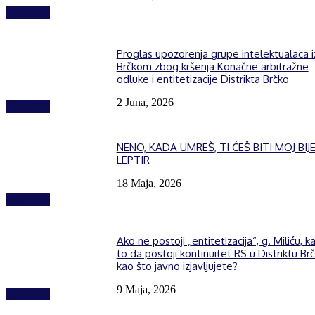
Izdvojeno
Proglas upozorenja grupe intelektualaca i
Brčkom zbog kršenja Konačne arbitražne
odluke i entitetizacije Distrikta Brčko
2 Juna, 2026
Izdvojeno
NENO, KADA UMREŠ, TI ĆEŠ BITI MOJ BIJE
LEPTIR
18 Maja, 2026
Izdvojeno
Ako ne postoji „entitetizacija“, g. Miliću, k
to da postoji kontinuitet RS u Distriktu Brč
kao što javno izjavljujete?
9 Maja, 2026
Izdvojeno