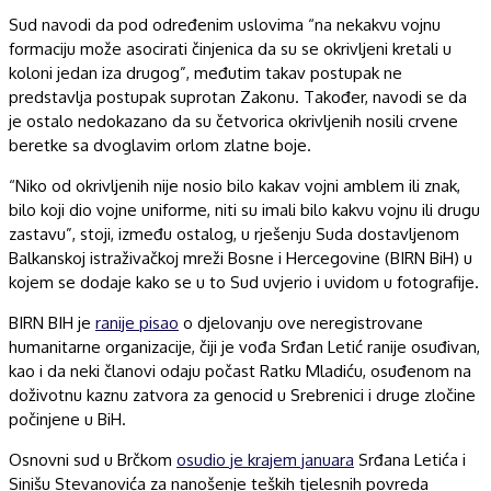
Sud navodi da pod određenim uslovima “na nekakvu vojnu
formaciju može asocirati činjenica da su se okrivljeni kretali u
koloni jedan iza drugog”, međutim takav postupak ne
predstavlja postupak suprotan Zakonu. Također, navodi se da
je ostalo nedokazano da su četvorica okrivljenih nosili crvene
beretke sa dvoglavim orlom zlatne boje.
“Niko od okrivljenih nije nosio bilo kakav vojni amblem ili znak,
bilo koji dio vojne uniforme, niti su imali bilo kakvu vojnu ili drugu
zastavu”, stoji, između ostalog, u rješenju Suda dostavljenom
Balkanskoj istraživačkoj mreži Bosne i Hercegovine (BIRN BiH) u
kojem se dodaje kako se u to Sud uvjerio i uvidom u fotografije.
BIRN BIH je
ranije pisao
o djelovanju ove neregistrovane
humanitarne organizacije, čiji je vođa Srđan Letić ranije osuđivan,
kao i da neki članovi odaju počast Ratku Mladiću, osuđenom na
doživotnu kaznu zatvora za genocid u Srebrenici i druge zločine
počinjene u BiH.
Osnovni sud u Brčkom
osudio je krajem januara
Srđana Letića i
Sinišu Stevanovića za nanošenje teških tjelesnih povreda