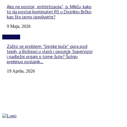
Ako ne postoji „entitetizacija“, g. Miliću, kako
to da postoji kontinuitet RS u Distriktu Brčko,
kao što javno izjavljujete?
9 Maja, 2026
Izdvojeno
Zašto se problem “Srpske kuće” gura pod
tepih, a Bošnjaci u vlasti i opoziciji, Supervizor
i nadležni organi o tome šute? Šutnju
prekinuo poslanik...
19 Aprila, 2026