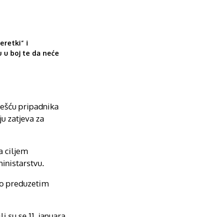
eretki” i
 u boj te da neće
učešću pripadnika
u zatjeva za
a ciljem
inistarstvu.
 o preduzetim
 su se 11. januara