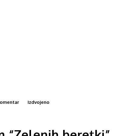
omentar
Izdvojeno
m “Zelenih beretki”