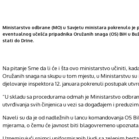
Ministarstvo odbrane (MO) u Savjetu ministara pokrenulo je p
eventualnog učešća pripadnika Oružanih snaga (OS) BiH u Buži
stati do Drine.
Na pitanje Srne da li će i šta ovo ministarstvo učiniti, k
Oružanih snaga na skupu u tom mjestu, u Ministarstvu su i
djelovanje inspektora 12. januara pokrenuli postupak utvrđ
“U skladu sa procedurama odmah je Ministarstvo odbran
utvrđivanja svih činjenica u vezi sa događajem i preduzim
Naveli su da je od nadležnih u lancu komandovanja OS BiH
mjerama, o čemu će javnost biti blagovremeno upoznata
Uznemirujući snimci uniformisanih ljudi sa zelenim bertak