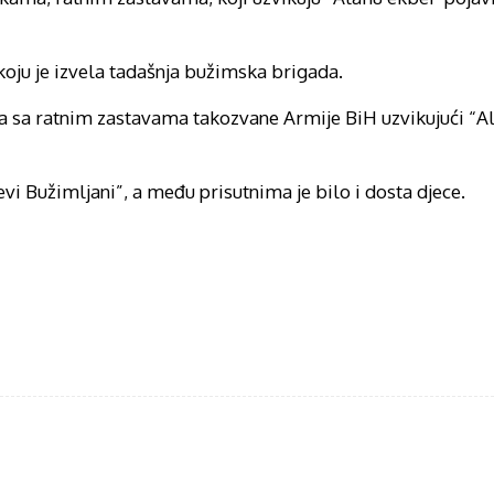
koju je izvela tadašnja bužimska brigada.
 sa ratnim zastavama takozvane Armije BiH uzvikujući “Al
vi Bužimljani”, a među prisutnima je bilo i dosta djece.
acebook
Twitter
WhatsApp