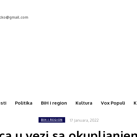
rcko@gmail.com
esti
Politika
BiH i region
Kultura
Vox Populi
K
17 Januara, 2022
BIH I REGION
ica u vezi sa okupljanje