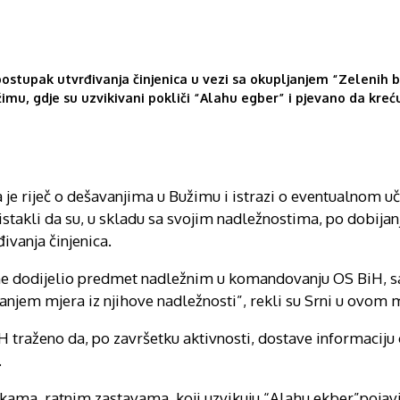
ostupak utvrđivanja činjenica u vezi sa okupljanjem “Zelenih b
mu, gdje su uzvikivani pokliči “Alahu egber” i pjevano da kreću
ada je riječ o dešavanjima u Bužimu i istrazi o eventualnom 
stakli da su, u skladu sa svojim nadležnostima, po dobijanj
ivanja činjenica.
e dodijelio predmet nadležnim u komandovanju OS BiH, s
anjem mjera iz njihove nadležnosti”, rekli su Srni u ovom m
 traženo da, po završetku aktivnosti, dostave informaciju
.
ama, ratnim zastavama, koji uzvikuju “Alahu ekber”pojavili