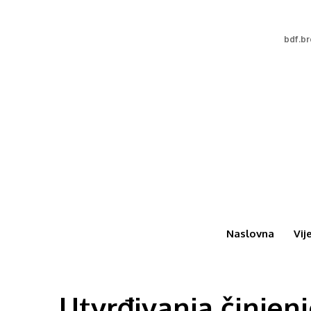
bdf.b
Naslovna
Vij
Utvrđivanja činjen