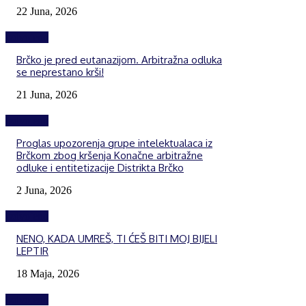
22 Juna, 2026
Izdvojeno
Brčko je pred eutanazijom. Arbitražna odluka
se neprestano krši!
21 Juna, 2026
Izdvojeno
Proglas upozorenja grupe intelektualaca iz
Brčkom zbog kršenja Konačne arbitražne
odluke i entitetizacije Distrikta Brčko
2 Juna, 2026
Izdvojeno
NENO, KADA UMREŠ, TI ĆEŠ BITI MOJ BIJELI
LEPTIR
18 Maja, 2026
Izdvojeno