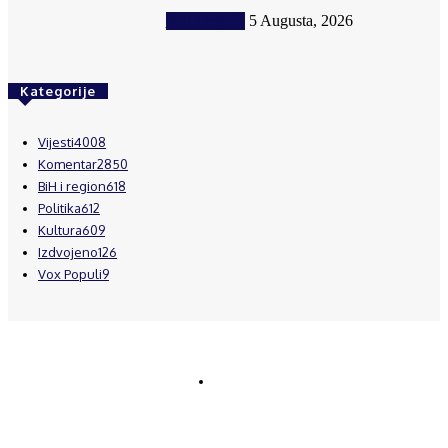
BiH i region
5 Augusta, 2026
Kategorije
Vijesti
4008
Komentar
2850
BiH i region
618
Politika
612
Kultura
609
Izdvojeno
126
Vox Populi
9
© Brčanski forum.
Impresum