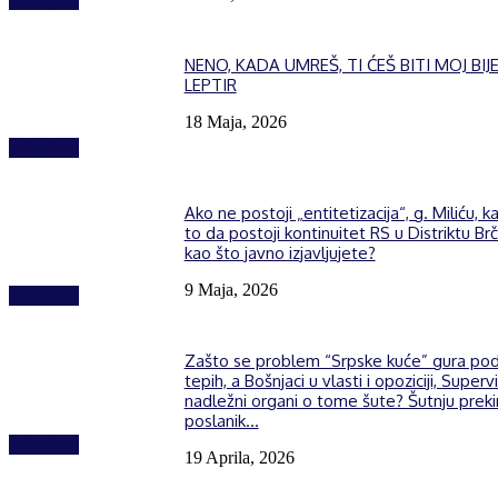
NENO, KADA UMREŠ, TI ĆEŠ BITI MOJ BIJE
LEPTIR
18 Maja, 2026
Izdvojeno
Ako ne postoji „entitetizacija“, g. Miliću, k
to da postoji kontinuitet RS u Distriktu Brč
kao što javno izjavljujete?
9 Maja, 2026
Izdvojeno
Zašto se problem “Srpske kuće” gura po
tepih, a Bošnjaci u vlasti i opoziciji, Supervi
nadležni organi o tome šute? Šutnju prek
poslanik...
Izdvojeno
19 Aprila, 2026