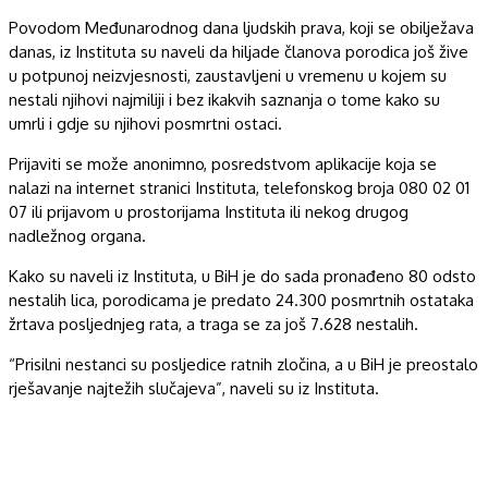
Povodom Međunarodnog dana ljudskih prava, koji se obilježava
danas, iz Instituta su naveli da hiljade članova porodica još žive
u potpunoj neizvjesnosti, zaustavljeni u vremenu u kojem su
nestali njihovi najmiliji i bez ikakvih saznanja o tome kako su
umrli i gdje su njihovi posmrtni ostaci.
Prijaviti se može anonimno, posredstvom aplikacije koja se
nalazi na internet stranici Instituta, telefonskog broja 080 02 01
07 ili prijavom u prostorijama Instituta ili nekog drugog
nadležnog organa.
Kako su naveli iz Instituta, u BiH je do sada pronađeno 80 odsto
nestalih lica, porodicama je predato 24.300 posmrtnih ostataka
žrtava posljednjeg rata, a traga se za još 7.628 nestalih.
“Prisilni nestanci su posljedice ratnih zločina, a u BiH je preostalo
rješavanje najtežih slučajeva”, naveli su iz Instituta.