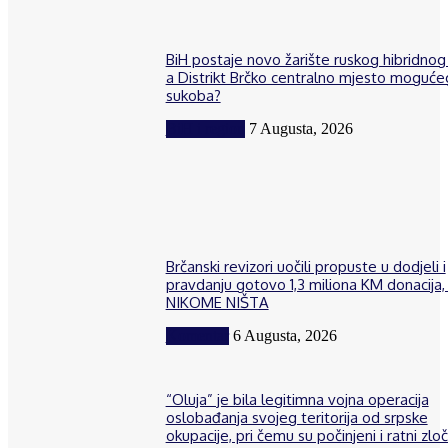
BiH postaje novo žarište ruskog hibridnog 
a Distrikt Brčko centralno mjesto moguće
sukoba?
BiH i region
7 Augusta, 2026
Brčanski revizori uočili propuste u dodjeli i
pravdanju gotovo 1,3 miliona KM donacija, 
NIKOME NIŠTA
Komentar
6 Augusta, 2026
“Oluja” je bila legitimna vojna operacija
oslobađanja svojeg teritorija od srpske
okupacije, pri čemu su počinjeni i ratni zloč