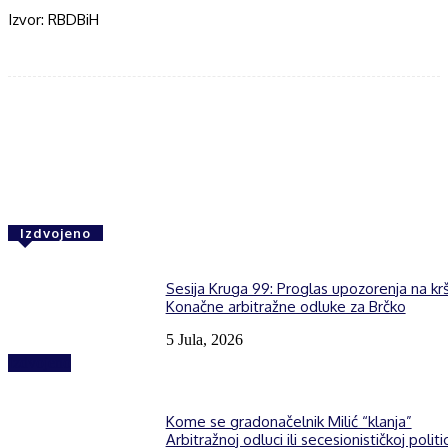
Izvor: RBDBiH
Facebook
Twitter
WhatsApp
Izdvojeno
Sesija Kruga 99: Proglas upozorenja na kr
Konačne arbitražne odluke za Brčko
5 Jula, 2026
Izdvojeno
Kome se gradonačelnik Milić “klanja”
Arbitražnoj odluci ili secesionističkoj politic