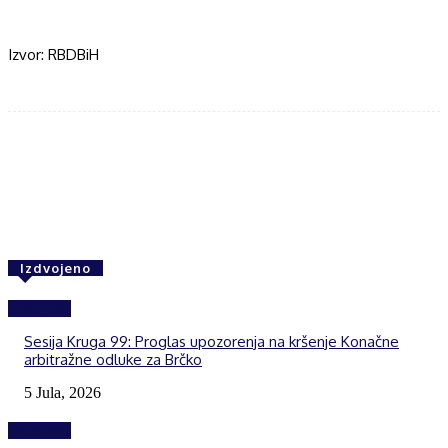
Izvor: RBDBiH
Facebook
Twitter
WhatsApp
Izdvojeno
Izdvojeno
Sesija Kruga 99: Proglas upozorenja na kršenje Konačne
arbitražne odluke za Brčko
5 Jula, 2026
Izdvojeno