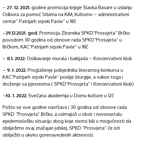
–
27. 12. 2021.
godine promocija knjige Slavka Basare u izdanju
Odbora za pomoć Srbima na KiM, Kulturno – administrativni
centar“ Patrijarh srpski Pavle“ u 18č
–
29.12.2021. god.
Promocija Zbornika SPKD“Prosvjeta“ Brčko
povodom 30 godina od obnove rada SPKD“Prosvjeta“ u
Brčkom, KAC“Patrijarh srpski Pavle“ u 18č
–
8.1. 2022.
Oslikavanje murala i bakljada – Konzervativni klub
–
9. 1. 2022.
Proglašenje pobjednika literarnog konkursa u
KAC“Patrijarh srpski Pavle“ poslije liturgije, a nakon toga i
druženje sa pjesnicima ( SPKD“Prosvjeta“ i Konzervativni klub)
–
10. 1. 2022.
Svečana akademija u Domu kulture u 12č
Pošto se ove godine navršava i 30 godina od obnove rada
SPKD “Prosvjeta“ Brčko, a uzimajući u obzir i novonastalu
epidemiološku situaciju zbog koje nismo bili u mogućnosti da
obilježimo ovaj značajan jubilej, SPKD “Prosvjeta“ će isti
obilježiti u okviru gorenavedenih aktivnosti.