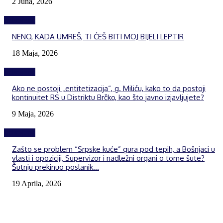
2 Juna, 2026
Izdvojeno
NENO, KADA UMREŠ, TI ĆEŠ BITI MOJ BIJELI LEPTIR
18 Maja, 2026
Izdvojeno
Ako ne postoji „entitetizacija“, g. Miliću, kako to da postoji
kontinuitet RS u Distriktu Brčko, kao što javno izjavljujete?
9 Maja, 2026
Izdvojeno
Zašto se problem “Srpske kuće” gura pod tepih, a Bošnjaci u
vlasti i opoziciji, Supervizor i nadležni organi o tome šute?
Šutnju prekinuo poslanik...
19 Aprila, 2026