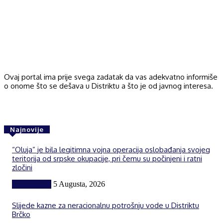
Ovaj portal ima prije svega zadatak da vas adekvatno informiše
o onome što se dešava u Distriktu a što je od javnog interesa.
Najnovije
“Oluja” je bila legitimna vojna operacija oslobađanja svojeg
teritorija od srpske okupacije, pri čemu su počinjeni i ratni
zločini
BiH i region
5 Augusta, 2026
Slijede kazne za neracionalnu potrošnju vode u Distriktu
Brčko