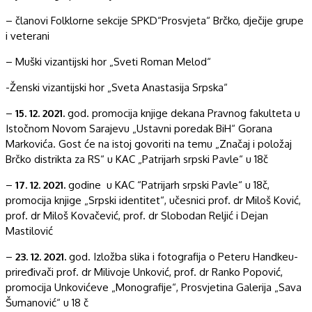
– članovi Folklorne sekcije SPKD“Prosvjeta“ Brčko, dječije grupe
i veterani
– Muški vizantijski hor „Sveti Roman Melod“
-Ženski vizantijski hor „Sveta Anastasija Srpska“
–
15. 12. 2021.
god. promocija knjige dekana Pravnog fakulteta u
Istočnom Novom Sarajevu „Ustavni poredak BiH“ Gorana
Markovića. Gost će na istoj govoriti na temu „Značaj i položaj
Brčko distrikta za RS“ u KAC „Patrijarh srpski Pavle“ u 18č
–
17. 12. 2021.
godine u KAC “Patrijarh srpski Pavle“ u 18č,
promocija knjige „Srpski identitet“, učesnici prof. dr Miloš Ković,
prof. dr Miloš Kovačević, prof. dr Slobodan Reljić i Dejan
Mastilović
–
23. 12. 2021.
god. Izložba slika i fotografija o Peteru Handkeu-
priređivači prof. dr Milivoje Unković, prof. dr Ranko Popović,
promocija Unkovićeve „Monografije“, Prosvjetina Galerija „Sava
Šumanović“ u 18 č