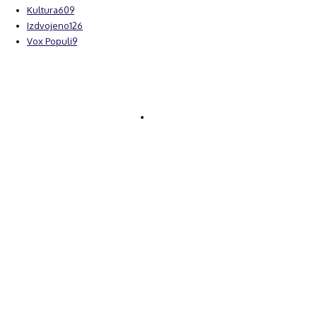
Kultura
609
Izdvojeno
126
Vox Populi
9
© Brčanski forum.
Impresum