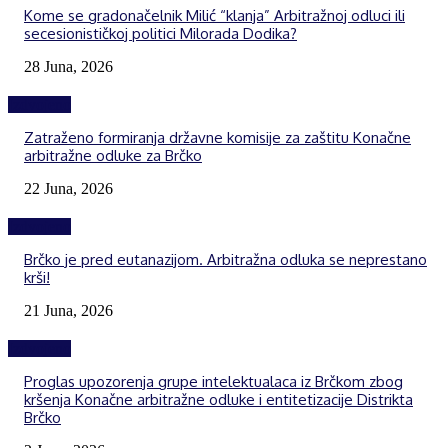
Kome se gradonačelnik Milić “klanja” Arbitražnoj odluci ili
secesionističkoj politici Milorada Dodika?
28 Juna, 2026
Izdvojeno
Zatraženo formiranja državne komisije za zaštitu Konačne
arbitražne odluke za Brčko
22 Juna, 2026
Izdvojeno
Brčko je pred eutanazijom. Arbitražna odluka se neprestano
krši!
21 Juna, 2026
Izdvojeno
Proglas upozorenja grupe intelektualaca iz Brčkom zbog
kršenja Konačne arbitražne odluke i entitetizacije Distrikta
Brčko