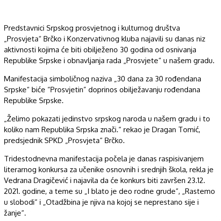
Predstavnici Srpskog prosvjetnog i kulturnog društva
„Prosvjeta“ Brčko i Konzervativnog kluba najavili su danas niz
aktivnosti kojima će biti obilježeno 30 godina od osnivanja
Republike Srpske i obnavljanja rada „Prosvjete“ u našem gradu.
Manifestacija simboličnog naziva „30 dana za 30 rođendana
Srpske“ biće “Prosvjetin” doprinos obilježavanju rođendana
Republike Srpske.
„Želimo pokazati jedinstvo srpskog naroda u našem gradu i to
koliko nam Republika Srpska znači.“ rekao je Dragan Tomić,
predsjednik SPKD „Prosvjeta“ Brčko.
Tridestodnevna manifestacija počela je danas raspisivanjem
literarnog konkursa za učenike osnovnih i srednjih škola, rekla je
Vedrana Dragičević i najavila da će konkurs biti završen 23.12.
2021. godine, a teme su „I blato je deo rodne grude”, „Rastemo
u slobodi“ i „Otadžbina je njiva na kojoj se neprestano sije i
žanje“.