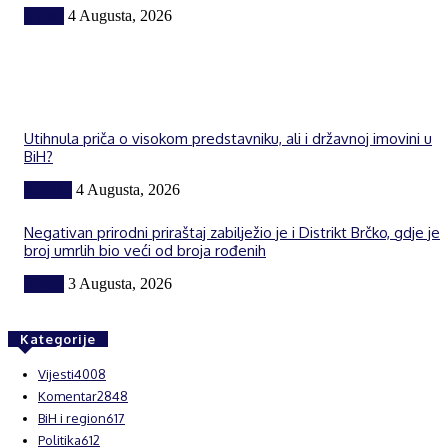
Vijesti
4 Augusta, 2026
Utihnula priča o visokom predstavniku, ali i državnoj imovini u
BiH?
Politika
4 Augusta, 2026
Negativan prirodni priraštaj zabilježio je i Distrikt Brčko, gdje je
broj umrlih bio veći od broja rođenih
Vijesti
3 Augusta, 2026
Kategorije
Vijesti
4008
Komentar
2848
BiH i region
617
Politika
612