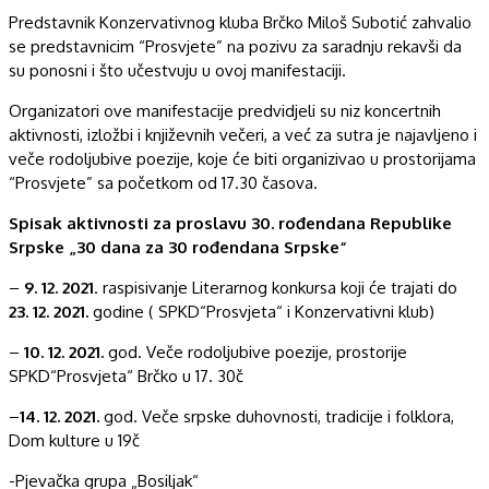
Predstavnik Konzervativnog kluba Brčko Miloš Subotić zahvalio
se predstavnicim “Prosvjete” na pozivu za saradnju rekavši da
su ponosni i što učestvuju u ovoj manifestaciji.
Organizatori ove manifestacije predvidjeli su niz koncertnih
aktivnosti, izložbi i književnih večeri, a već za sutra je najavljeno i
veče rodoljubive poezije, koje će biti organizivao u prostorijama
“Prosvjete” sa početkom od 17.30 časova.
Spisak aktivnosti za proslavu 30. rođendana Republike
Srpske „30 dana za 30 rođendana Srpske“
–
9. 12. 2021
. raspisivanje Literarnog konkursa koji će trajati do
23. 12. 2021.
godine ( SPKD“Prosvjeta“ i Konzervativni klub)
–
10. 12. 2021.
god. Veče rodoljubive poezije, prostorije
SPKD“Prosvjeta“ Brčko u 17. 30č
–
14. 12. 2021.
god. Veče srpske duhovnosti, tradicije i folklora,
Dom kulture u 19č
-Pjevačka grupa „Bosiljak“