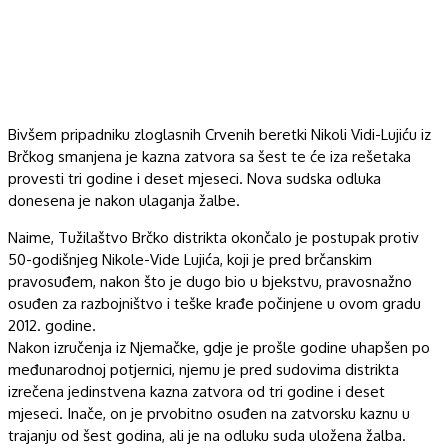
Bivšem pripadniku zloglasnih Crvenih beretki Nikoli Vidi-Lujiću iz
Brčkog smanjena je kazna zatvora sa šest te će iza rešetaka
provesti tri godine i deset mjeseci. Nova sudska odluka
donesena je nakon ulaganja žalbe.
Naime, Tužilaštvo Brčko distrikta okončalo je postupak protiv
50-godišnjeg Nikole-Vide Lujića, koji je pred brčanskim
pravosuđem, nakon što je dugo bio u bjekstvu, pravosnažno
osuđen za razbojništvo i teške krađe počinjene u ovom gradu
2012. godine.
Nakon izručenja iz Njemačke, gdje je prošle godine uhapšen po
međunarodnoj potjernici, njemu je pred sudovima distrikta
izrečena jedinstvena kazna zatvora od tri godine i deset
mjeseci. Inače, on je prvobitno osuđen na zatvorsku kaznu u
trajanju od šest godina, ali je na odluku suda uložena žalba.