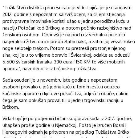
“Tužilaštvo distrikta procesuiralo je Vidu-Lujića jer je u augustu
2012. godine s nepoznatim saizvršiocem, sa ciljem stjecanja
protivpravne imovinske koristi, ušao u jednu porodičnu kuću u
naselju Potočari kod Brčkog, a potom počinio razbojništvo nad
ženskom osobom. Oborivši je na pod i uz verbalnu prijetnju
natjerali su žrtvu da im preda zlatni nakit, a zatim joj vezali ruke i
noge selotejp trakom. Potom su pretresli prostorije njenog
sina, koji je u to vrijeme boravio i Švicarskoj, odakle su oduzeli
6.600 švicarskih franaka, 300 eura i 150 KM te više mobilnih
aparata”, navedeno je iz brčanskog tužilaštva.
Sada osuđeni je u novembru iste godine s nepoznatom
osobom provalio u još jednu kuću u tom mjestu i oduzeo
kućanske aparate i dijelove pokućstva, odjeće i obuće, nakon
čega je sam pokušao provaliti i u jednu trgovinsku radnju u
Brčkom.
Vida-Lujić je po potjernici brčanskog pravosuđa iz 2017. godine,
uhapšen prošle godine u Njemačkoj. Pošto je izručen Bosni i
Hercegovini odmah je pritvoren na prijedlog Tužilaštva Brčko