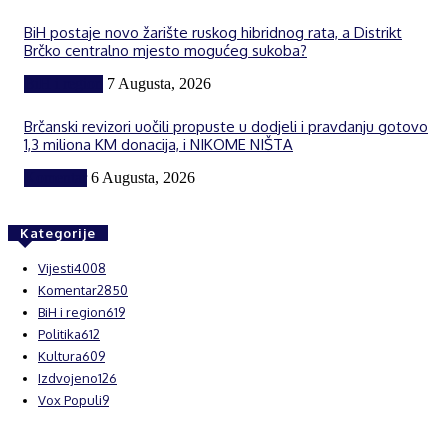
BiH postaje novo žarište ruskog hibridnog rata, a Distrikt
Brčko centralno mjesto mogućeg sukoba?
BiH i region
7 Augusta, 2026
Brčanski revizori uočili propuste u dodjeli i pravdanju gotovo
1,3 miliona KM donacija, i NIKOME NIŠTA
Komentar
6 Augusta, 2026
Kategorije
Vijesti
4008
Komentar
2850
BiH i region
619
Politika
612
Kultura
609
Izdvojeno
126
Vox Populi
9