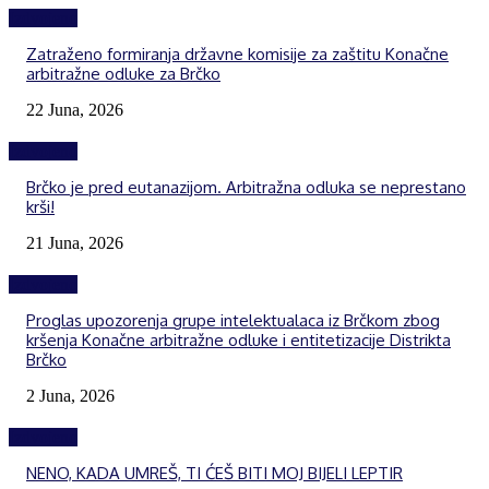
Izdvojeno
Zatraženo formiranja državne komisije za zaštitu Konačne
arbitražne odluke za Brčko
22 Juna, 2026
Izdvojeno
Brčko je pred eutanazijom. Arbitražna odluka se neprestano
krši!
21 Juna, 2026
Izdvojeno
Proglas upozorenja grupe intelektualaca iz Brčkom zbog
kršenja Konačne arbitražne odluke i entitetizacije Distrikta
Brčko
2 Juna, 2026
Izdvojeno
NENO, KADA UMREŠ, TI ĆEŠ BITI MOJ BIJELI LEPTIR