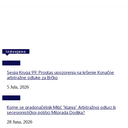
Facebook
Twitter
WhatsApp
Izdvojeno
Izdvojeno
Sesija Kruga 99: Proglas upozorenja na kršenje Konačne
arbitražne odluke za Brčko
5 Jula, 2026
Izdvojeno
Kome se gradonačelnik Milić “klanja” Arbitražnoj odluci ili
secesionističkoj politici Milorada Dodika?
28 Juna, 2026