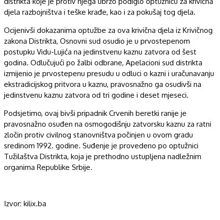
distrikta koje je protiv njega ubrzo podiglo optužnicu za krivična
djela razbojništva i teške krađe, kao i za pokušaj tog djela.
Ocijenivši dokazanima optužbe za ova krivična djela iz Krivičnog
zakona Distrikta, Osnovni sud osudio je u prvostepenom
postupku Vidu-Lujića na jedinstvenu kaznu zatvora od šest
godina. Odlučujući po žalbi odbrane, Apelacioni sud distrikta
izmijenio je prvostepenu presudu u odluci o kazni i uračunavanju
ekstradicijskog pritvora u kaznu, pravosnažno ga osudivši na
jedinstvenu kaznu zatvora od tri godine i deset mjeseci.
Podsjetimo, ovaj bivši pripadnik Crvenih beretki ranije je
pravosnažno osuđen na osmogodišnju zatvorsku kaznu za ratni
zločin protiv civilnog stanovništva počinjen u ovom gradu
sredinom 1992. godine. Suđenje je provedeno po optužnici
Tužilaštva Distrikta, koja je prethodno ustupljena nadležnim
organima Republike Srbije.
Izvor: kilix.ba