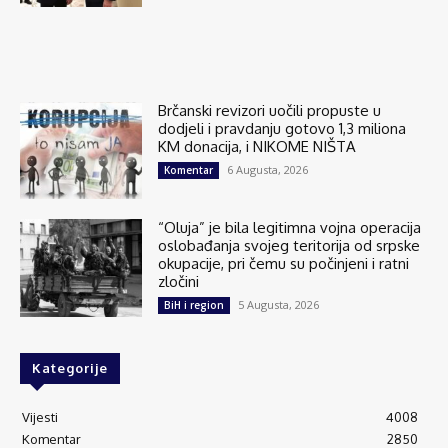
Brčanski revizori uočili propuste u
dodjeli i pravdanju gotovo 1,3 miliona
KM donacija, i NIKOME NIŠTA
6 Augusta, 2026
Komentar
“Oluja” je bila legitimna vojna operacija
oslobađanja svojeg teritorija od srpske
okupacije, pri čemu su počinjeni i ratni
zločini
5 Augusta, 2026
BiH i region
Kategorije
Vijesti
4008
Komentar
2850