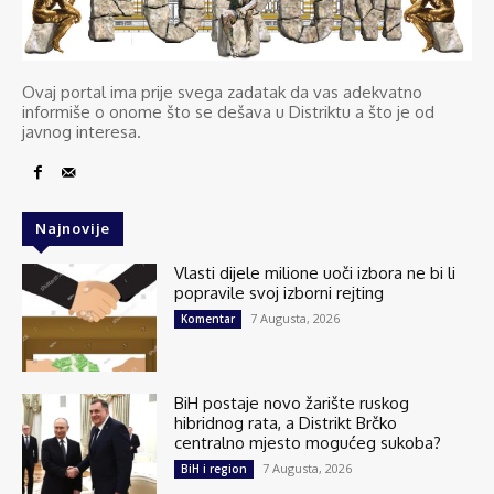
Ovaj portal ima prije svega zadatak da vas adekvatno
informiše o onome što se dešava u Distriktu a što je od
javnog interesa.
Najnovije
Vlasti dijele milione uoči izbora ne bi li
popravile svoj izborni rejting
7 Augusta, 2026
Komentar
BiH postaje novo žarište ruskog
hibridnog rata, a Distrikt Brčko
centralno mjesto mogućeg sukoba?
7 Augusta, 2026
BiH i region