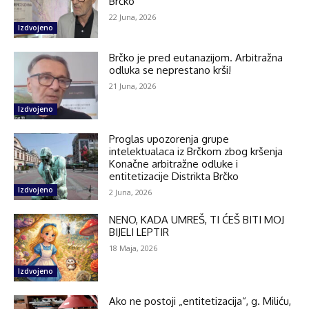
Brčko
22 Juna, 2026
Izdvojeno
Brčko je pred eutanazijom. Arbitražna
odluka se neprestano krši!
21 Juna, 2026
Izdvojeno
Proglas upozorenja grupe
intelektualaca iz Brčkom zbog kršenja
Konačne arbitražne odluke i
entitetizacije Distrikta Brčko
Izdvojeno
2 Juna, 2026
NENO, KADA UMREŠ, TI ĆEŠ BITI MOJ
BIJELI LEPTIR
18 Maja, 2026
Izdvojeno
Ako ne postoji „entitetizacija“, g. Miliću,