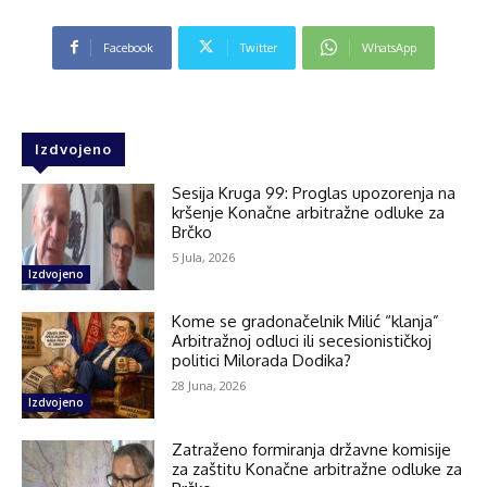
Facebook
Twitter
WhatsApp
Izdvojeno
Sesija Kruga 99: Proglas upozorenja na
kršenje Konačne arbitražne odluke za
Brčko
5 Jula, 2026
Izdvojeno
Kome se gradonačelnik Milić “klanja”
Arbitražnoj odluci ili secesionističkoj
politici Milorada Dodika?
28 Juna, 2026
Izdvojeno
Zatraženo formiranja državne komisije
za zaštitu Konačne arbitražne odluke za