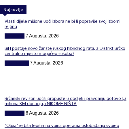
Najnovije
Vlasti dijele milione uoči izbora ne bi li popravile svoj izborni
rejting
Komentar
7 Augusta, 2026
BiH postaje novo žarište ruskog hibridnog rata, a Distrikt Brčko
centralno mjesto mogućeg sukoba?
BiH i region
7 Augusta, 2026
Brčanski revizori uočili propuste u dodjeli i pravdanju gotovo 1,3
miliona KM donacija, i NIKOME NIŠTA
Komentar
6 Augusta, 2026
“Oluja” je bila legitimna vojna operacija oslobađanja svojeg