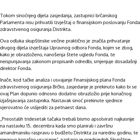
Tokom sinoćnjeg dijela zasjedanja, zastupnici brčanskog
Parlamenta nisu prihvatili Izvještaj o finansijskom poslovanju Fonda
zdravstvenog osiguranja Distrikta.
Ova odluka skupštinske većine praktično je značila prihvatanje
drugog dijela izvještaja Upravnog odbora Fonda, kojim se zbog,
kako je obrazloženo, nanošenja štete ugledu Fonda, te
neispunjavanja zakonom propisanih odredbi, smjenjuje dosadašnji
direktor Fonda.
Inače, kod tačke analiza i usvajanje Finansijskog plana Fonda
zdravstvenog osiguranja Brčko, zasjedanje je prekinuto kako bi se
ovaj Plan dopunio odnosno dodatno obrazložio prije konačnog
izjašnjavanja zastupnika. Nastavak sinoć prekinute sjednice
vjerovatno će uslijediti za petnaest dana.
„Preostalih tridesetak tačaka trebali bismo apsolvirati najkasnije
na nastavku 15. decembra kada smo planirali i završnu
amandmansku raspravu o budžetu Distrikta za narednu godinu, te
njegovo konačno usvajanje“, naglasio je predsjednik Skupštine,