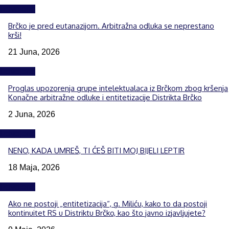
Izdvojeno
Brčko je pred eutanazijom. Arbitražna odluka se neprestano
krši!
21 Juna, 2026
Izdvojeno
Proglas upozorenja grupe intelektualaca iz Brčkom zbog kršenja
Konačne arbitražne odluke i entitetizacije Distrikta Brčko
2 Juna, 2026
Izdvojeno
NENO, KADA UMREŠ, TI ĆEŠ BITI MOJ BIJELI LEPTIR
18 Maja, 2026
Izdvojeno
Ako ne postoji „entitetizacija“, g. Miliću, kako to da postoji
kontinuitet RS u Distriktu Brčko, kao što javno izjavljujete?