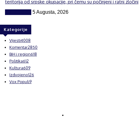
teritorija od srpske okupacije, pri čemu su počinjeni i ratni zločini
BiH i region
5 Augusta, 2026
Kategorije
Vijesti
4008
Komentar
2850
BiH i region
618
Politika
612
Kultura
609
Izdvojeno
126
Vox Populi
9
© Brčanski forum.
Impresum