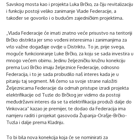
Savskog mosta kao i projekta Luka Brčko, za čiju revitalizaciju
i funkciju postoji veliko zanimanje Vlade Federacije, a
također se govorilo i o budućim zajedničkim projektima.
„Vlada Federacije će imati znatno veće prisustvo na teritoriji
Brčko distrikta jer smo vođeni interesima i zanimanjima za
vrlo važne događaje ovdje u Distriktu. To je, prije svega,
moguće funkcioniranje Luke Brčko, za koju se sada investira u
mnogo većem obimu. Jedinu željezničku kružnu konekciju
prema Luci Brčko imaju željeznice Federacije, odnosno
Federacija, i to je sada probudilo naš interes kada je u
pitanju taj segment. Mi ćemo sa svoje strane naložiti
Željeznicama Federacije da odmah pristupe izradi projekta
elektrifikacije od Tuzle do Brčkog jer vidimo da postoji
međudržavni interes da se ta elektrifikacija produži dalje do
Vinkovaca“ kazao je premijer, te dodao da Federacija ima
namjeru raditi i projekat gasovoda Županja-Orašje-Brčko-
Tuzla i dalje prema Kladnju.
To bi bila nova konekcija koja će se nominirati za