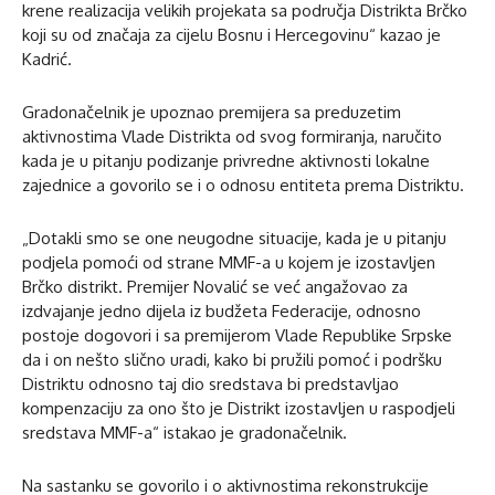
krene realizacija velikih projekata sa područja Distrikta Brčko
koji su od značaja za cijelu Bosnu i Hercegovinu“ kazao je
Kadrić.
Gradonačelnik je upoznao premijera sa preduzetim
aktivnostima Vlade Distrikta od svog formiranja, naručito
kada je u pitanju podizanje privredne aktivnosti lokalne
zajednice a govorilo se i o odnosu entiteta prema Distriktu.
„Dotakli smo se one neugodne situacije, kada je u pitanju
podjela pomoći od strane MMF-a u kojem je izostavljen
Brčko distrikt. Premijer Novalić se već angažovao za
izdvajanje jedno dijela iz budžeta Federacije, odnosno
postoje dogovori i sa premijerom Vlade Republike Srpske
da i on nešto slično uradi, kako bi pružili pomoć i podršku
Distriktu odnosno taj dio sredstava bi predstavljao
kompenzaciju za ono što je Distrikt izostavljen u raspodjeli
sredstava MMF-a“ istakao je gradonačelnik.
Na sastanku se govorilo i o aktivnostima rekonstrukcije