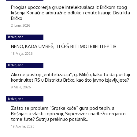
Proglas upozorenja grupe intelektualaca iz Brčkom zbog
kršenja Konačne arbitražne odluke i entitetizacije Distrikta
Brčko
2 Juna, 2026
Izdvojeno
NENO, KADA UMREŠ, TI ĆEŠ BITI MOJ BIJELI LEPTIR
18 Maja, 2026
Izdvojeno
Ako ne postoji „entitetizacija“, g. Miliću, kako to da postoji
kontinuitet RS u Distriktu Brčko, kao što javno izjavljujete?
9 Maja, 2026
Izdvojeno
Zašto se problem “Srpske kuće” gura pod tepih, a
Bošnjaci u vlasti i opoziciji, Supervizor i nadležni organi o
tome šute? Šutnju prekinuo poslanik...
19 Aprila, 2026