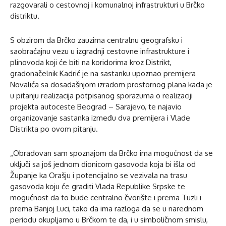
razgovarali o cestovnoj i komunalnoj infrastrukturi u Brčko
distriktu.
S obzirom da Brčko zauzima centralnu geografsku i
saobraćajnu vezu u izgradnji cestovne infrastrukture i
plinovoda koji će biti na koridorima kroz Distrikt,
gradonačelnik Kadrić je na sastanku upoznao premijera
Novalića sa dosadašnjom izradom prostornog plana kada je
u pitanju realizacija potpisanog sporazuma o realizaciji
projekta autoceste Beograd – Sarajevo, te najavio
organizovanje sastanka između dva premijera i Vlade
Distrikta po ovom pitanju.
„Obradovan sam spoznajom da Brčko ima mogućnost da se
uključi sa još jednom dionicom gasovoda koja bi išla od
Županje ka Orašju i potencijalno se vezivala na trasu
gasovoda koju će graditi Vlada Republike Srpske te
mogućnost da to bude centralno čvorište i prema Tuzli i
prema Banjoj Luci, tako da ima razloga da se u narednom
periodu okupljamo u Brčkom te da, i u simboličnom smislu,