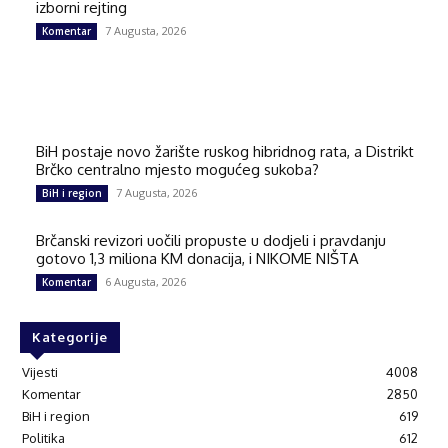
izborni rejting
7 Augusta, 2026
Komentar
BiH postaje novo žarište ruskog hibridnog rata, a Distrikt
Brčko centralno mjesto mogućeg sukoba?
7 Augusta, 2026
BiH i region
Brčanski revizori uočili propuste u dodjeli i pravdanju
gotovo 1,3 miliona KM donacija, i NIKOME NIŠTA
6 Augusta, 2026
Komentar
Kategorije
Vijesti
4008
Komentar
2850
BiH i region
619
Politika
612