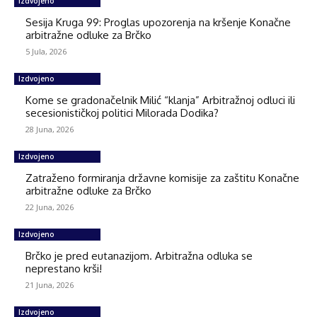
Izdvojeno
Sesija Kruga 99: Proglas upozorenja na kršenje Konačne
arbitražne odluke za Brčko
5 Jula, 2026
Izdvojeno
Kome se gradonačelnik Milić “klanja” Arbitražnoj odluci ili
secesionističkoj politici Milorada Dodika?
28 Juna, 2026
Izdvojeno
Zatraženo formiranja državne komisije za zaštitu Konačne
arbitražne odluke za Brčko
22 Juna, 2026
Izdvojeno
Brčko je pred eutanazijom. Arbitražna odluka se
neprestano krši!
21 Juna, 2026
Izdvojeno