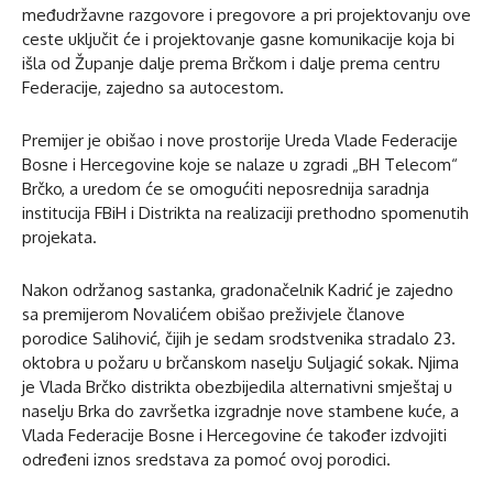
međudržavne razgovore i pregovore a pri projektovanju ove
ceste uključit će i projektovanje gasne komunikacije koja bi
išla od Županje dalje prema Brčkom i dalje prema centru
Federacije, zajedno sa autocestom.
Premijer je obišao i nove prostorije Ureda Vlade Federacije
Bosne i Hercegovine koje se nalaze u zgradi „BH Telecom“
Brčko, a uredom će se omogućiti neposrednija saradnja
institucija FBiH i Distrikta na realizaciji prethodno spomenutih
projekata.
Nakon održanog sastanka, gradonačelnik Kadrić je zajedno
sa premijerom Novalićem obišao preživjele članove
porodice Salihović, čijih je sedam srodstvenika stradalo 23.
oktobra u požaru u brčanskom naselju Suljagić sokak. Njima
je Vlada Brčko distrikta obezbijedila alternativni smještaj u
naselju Brka do završetka izgradnje nove stambene kuće, a
Vlada Federacije Bosne i Hercegovine će također izdvojiti
određeni iznos sredstava za pomoć ovoj porodici.