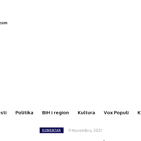
.com
esti
Politika
BiH i region
Kultura
Vox Populi
K
11 Novembra, 2021
KOMENTAR