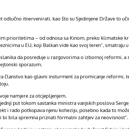
 odlučno itnervenirati, kao što su Sjedinjene Države to uči
ćim prioritetima – od odnosa sa Kinom, preko klimatske k
znicima u EU, koji Balkan vide kao svoj teren”, smatraju u
slanika da posreduje u razgovorima o izbornoj reformi, a 
Dejtonski sporazum.
za članstvo kao glavni insturment za promicanje reformi, te 
toju.
voje namjere za otcjepljenjem.
jednji put tokom sastanka ministra vanjskih poslova Serge
kt i rado potkopava njenu koheziju, posebno kada to može 
i bi bila spremna priznati formalni zahtjev za neovisnost”.