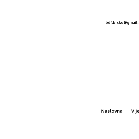
bdf.brcko@gmail
Naslovna
Vij