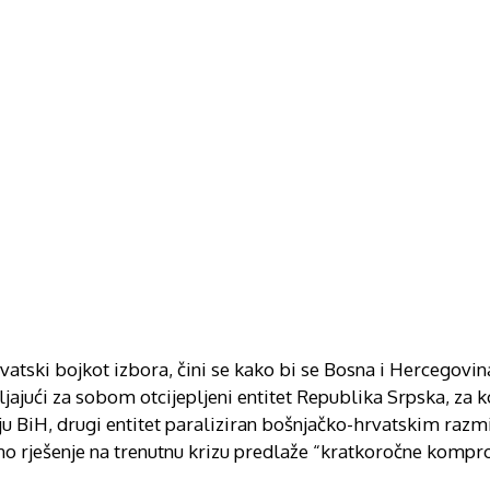
vatski bojkot izbora, čini se kako bi se Bosna i Hercegovin
jajući za sobom otcijepljeni entitet Republika Srpska, za k
ju BiH, drugi entitet paraliziran bošnjačko-hrvatskim razm
tno rješenje na trenutnu krizu predlaže “kratkoročne kompr