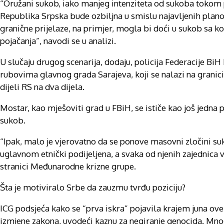
“Oružani sukob, iako manjeg intenziteta od sukoba tokom p
Republika Srpska bude ozbiljna u smislu najavljenih plano
granične prijelaze, na primjer, mogla bi doći u sukob sa
pojačanja”, navodi se u analizi.
U slučaju drugog scenarija, dodaju, policija Federacije Bi
rubovima glavnog grada Sarajeva, koji se nalazi na granici
dijeli RS na dva dijela.
Mostar, kao mješoviti grad u FBiH, se ističe kao još jedna 
sukob.
“Ipak, malo je vjerovatno da se ponove masovni zločini su
uglavnom etnički podijeljena, a svaka od njenih zajednic
stranici Međunarodne krizne grupe.
Šta je motiviralo Srbe da zauzmu tvrđu poziciju?
ICG podsjeća kako se “prva iskra” pojavila krajem juna ov
izmjene zakona, uvodeći kaznu za negiranje genocida. Mnog