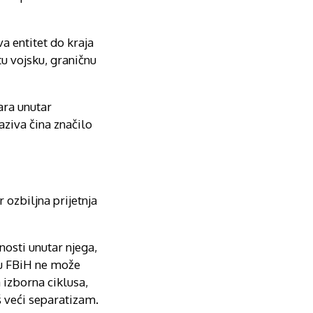
va entitet do kraja
tu vojsku, graničnu
ara unutar
aziva čina značilo
ozbiljna prijetnja
osti unutar njega,
a u FBiH ne može
 izborna ciklusa,
š veći separatizam.