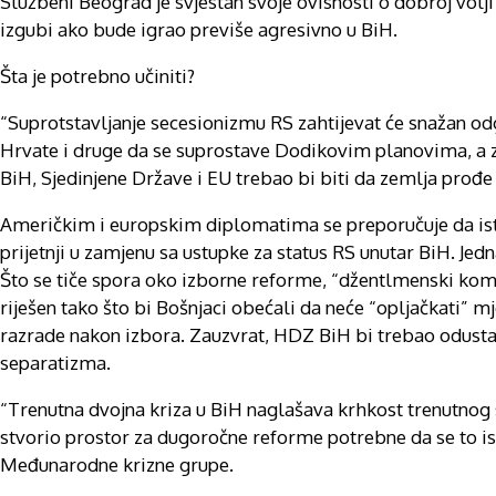
Službeni Beograd je svjestan svoje ovisnosti o dobroj volj
izgubi ako bude igrao previše agresivno u BiH.
Šta je potrebno učiniti?
“Suprotstavljanje secesionizmu RS zahtijevat će snažan odg
Hrvate i druge da se suprostave Dodikovim planovima, a zati
BiH, Sjedinjene Države i EU trebao bi biti da zemlja prođ
Američkim i europskim diplomatima se preporučuje da is
prijetnji u zamjenu sa ustupke za status RS unutar BiH. Jed
Što se tiče spora oko izborne reforme, “džentlmenski kom
riješen tako što bi Bošnjaci obećali da neće “opljačkati”
razrade nakon izbora. Zauzvrat, HDZ BiH bi trebao odustat
separatizma.
“Trenutna dvojna kriza u BiH naglašava krhkost trenutno
stvorio prostor za dugoročne reforme potrebne da se to ispr
Međunarodne krizne grupe.