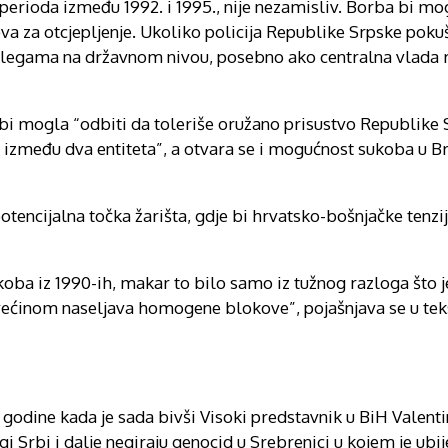
erioda između 1992. i 1995., nije nezamisliv. Borba bi mog
va za otcjepljenje. Ukoliko policija Republike Srpske poku
 kolegama na državnom nivou, posebno ako centralna vlada
H bi mogla “odbiti da toleriše oružano prisustvo Republike
 između dva entiteta”, a otvara se i mogućnost sukoba u Br
potencijalna točka žarišta, gdje bi hrvatsko-bošnjačke tenzi
koba iz 1990-ih, makar to bilo samo iz tužnog razloga što 
a većinom naseljava homogene blokove”, pojašnjava se u te
e godine kada je sada bivši Visoki predstavnik u BiH Valen
i Srbi i dalje negiraju genocid u Srebrenici u kojem je ub