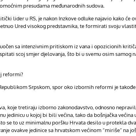
pravomoćnim presudama međunarodnih sudova.
itički lider u RS, je nakon Inzkove odluke najavio kako će o
etnuo Ured visokog predstavnika, te formirati svoju vlasti
čen sa intenzivnim pritiskom iz vana i opozicionih kritič
spitati scoj smjer djelovanja, što bi u svemu osim samog n
j reformi?
Republikom Srpskom, spor oko izbornih reformi je također 
, koje tretiraju izborno zakonodavstvo, odnosno nepraviln
rnu jedinicu u kojoj bi bili većina, tako da bošnjačka većin
što se to uz minimalnu poršku Hrvata desilo u protekla dva
tavanje ovakve jedinice sa hrvatskom većinom “miriše” na jo