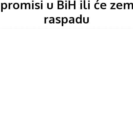
romisi u BiH ili će zemlj
raspadu