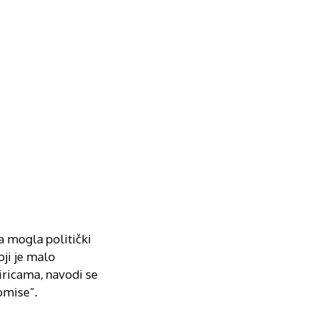
a mogla politički
oji je malo
iricama, navodi se
omise”.