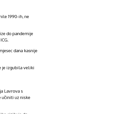
nile 1990-ih, ne
rize do pandemije
 ICG.
mjesec dana kasnije
je izgubila veliki
ja Lavrova s
učiniti uz niske