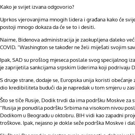
Kako je svijet izvana odgovorio?
Uprkos vjerovanjima mnogih lidera i građana kako će svijet
postoji mnogo dokaza da će se to i desiti.
Naime, Bidenova administracija je zaokupljena daleko ve
COVID. “Washington se također ne želi miješati svojim save
Ipak, SAD su prošlog mjeseca poslale svog specijalnog iza
je zaprijetila sankcijama srpskim liderima koji podrivaju 
S druge strane, dodaje se, Europska unija koristi obećanje 
dio kredibiliteta budući da je napredak u tom smjeru u zas
Što se tiče Rusije, Dodik trvdi da ima podršku Moskve za s
“Rusija je ponudila podršku Srbima na visokom nivou posl
Dodikom u Beogradu u oktobru. BIH vidi kao zapadni proje
troškove. Ipak, nejasno je dokle seže podrška Moskve i dal