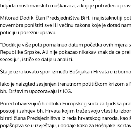
hiljada muslimanskih muškaraca, a koji je potrvđen u 
Milorad Dodik, član Predsjedništva BiH, i najistaknutiji pol
novembra poništiti sve ili većinu zakona koje je dotad nam
policiju i poreznu upravu.
“Dodik je više puta pomaknuo datum početka ovih mjera suo
Republike Srpske. Ali nije pokazao nikakav znak da će prei
secesiju”, ističe se dalje u analizi.
Šta je uzrokovalo spor između Bošnjaka i Hrvata u izborno
Iako je naizgled zasjenjen trenutnom političkom krizom s 
bh. Državim upozoravaju iz ICG.
Pored obavezujućih odluka Europskog suda za ljudska prava
postoji i zahtjev bh. Hrvata kojim traže svoju vlastitu izbo
birati člana Predsjedništva iz reda hrvatskog naroda, kao 
pojašnjava se u izvještaju, i dodaje kako za Bošnjake iscr