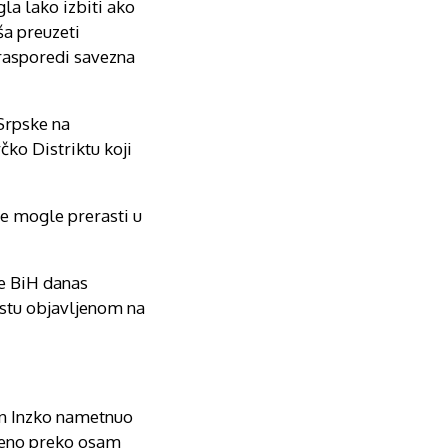
la lako izbiti ako
ša preuzeti
 rasporedi savezna
 Srpske na
čko Distriktu koji
je mogle prerasti u
je BiH danas
kstu objavljenom na
tin Inzko nametnuo
ijeno preko osam