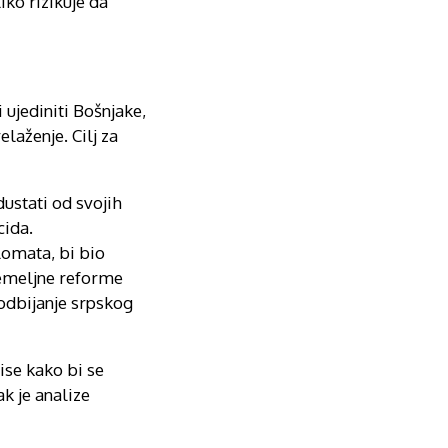
iko rizikuje da
 ujediniti Bošnjake,
laženje. Cilj za
stati od svojih
cida.
lomata, bi bio
temeljne reforme
 odbijanje srpskog
se kako bi se
k je analize