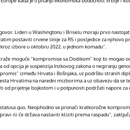
i Europe kada je u pitanju ekonomska budućnost Srbije i kol
ovor. Lideri u Washingtonu i Briselu moraju prvo nastojati
m postaviti crvene linije za RS i posljedice za njihovo pre
e kroz izbore u oktobru 2022. u jednom komadu”.
traže moguće “kompromise sa Dodikom” koji bi mogao odu
na od opcija je suspenzija Inzkovog zakona o negiranju geno
promis” između Hrvata i Bošnjaka, uz podršku stranih dip
 mjesta Hrvatima na naredni mizborima a uz obavezu da se 
i od prijetnje bojkotom i u potpunosti podržati napore za
g statusa quo. Neophodno se pronaći kratkoročne kompromi
avi ili će država nastaviti kliziti prema raspadu”, zaključa