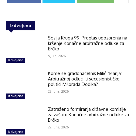
Izdvojeno
Sesija Kruga 99: Proglas upozorenja na
kršenje Konačne arbitražne odluke za
Brčko
5 Jula, 2026
Izdvojeno
Kome se gradonačelnik Milić “klanja”
Arbitražnoj odluci ili secesionističkoj
politici Milorada Dodika?
28 Juna, 2026
Izdvojeno
Zatraženo formiranja državne komisije
za zaštitu Konačne arbitražne odluke za
Brčko
22 Juna, 2026
Izdvojeno