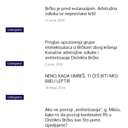
Brčko je pred eutanazijom. Arbitražna
odluka se neprestano krši!
21 Juna, 2026
Izdvojeno
Proglas upozorenja grupe
intelektualaca iz Brčkom zbog kršenja
Konačne arbitražne odluke i
entitetizacije Distrikta Brčko
Izdvojeno
2 Juna, 2026
NENO, KADA UMREŠ, TI ĆEŠ BITI MOJ
BIJELI LEPTIR
18 Maja, 2026
Izdvojeno
Ako ne postoji „entitetizacija“, g. Miliću,
kako to da postoji kontinuitet RS u
Distriktu Brčko, kao što javno
izjavljujete?