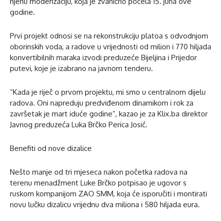
njenu moderizaciju, koja je zvanično počela 15. juna ove
godine.
Prvi projekt odnosi se na rekonstrukciju platoa s odvodnjom
oborinskih voda, a radove u vrijednosti od milion i 770 hiljada
konvertibilnih maraka izvodi preduzeće Bijeljina i Prijedor
putevi, koje je izabrano na javnom tenderu.
“Kada je riječ o prvom projektu, mi smo u centralnom dijelu
radova. Oni napreduju predviđenom dinamikom i rok za
završetak je mart iduće godine”, kazao je za Klix.ba direktor
Javnog preduzeća Luka Brčko Perica Josić.
Benefiti od nove dizalice
Nešto manje od tri mjeseca nakon početka radova na
terenu menadžment Luke Brčko potpisao je ugovor s
ruskom kompanijom ZAO SMM, koja će isporučiti i montirati
novu lučku dizalicu vrijednu dva miliona i 580 hiljada eura.