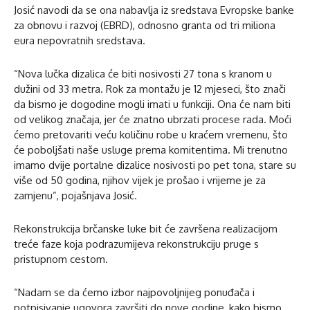
Josić navodi da se ona nabavlja iz sredstava Evropske banke
za obnovu i razvoj (EBRD), odnosno granta od tri miliona
eura nepovratnih sredstava.
“Nova lučka dizalica će biti nosivosti 27 tona s kranom u
dužini od 33 metra. Rok za montažu je 12 mjeseci, što znači
da bismo je dogodine mogli imati u funkciji. Ona će nam biti
od velikog značaja, jer će znatno ubrzati procese rada. Moći
ćemo pretovariti veću količinu robe u kraćem vremenu, što
će poboljšati naše usluge prema komitentima. Mi trenutno
imamo dvije portalne dizalice nosivosti po pet tona, stare su
više od 50 godina, njihov vijek je prošao i vrijeme je za
zamjenu”, pojašnjava Josić.
Rekonstrukcija brčanske luke bit će završena realizacijom
treće faze koja podrazumijeva rekonstrukciju pruge s
pristupnom cestom.
“Nadam se da ćemo izbor najpovoljnijeg ponuđača i
potpisivanje ugovora završiti do nove godine, kako bismo