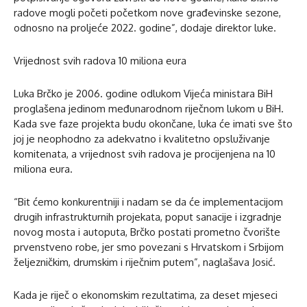
radove mogli početi početkom nove građevinske sezone,
odnosno na proljeće 2022. godine”, dodaje direktor luke.
Vrijednost svih radova 10 miliona eura
Luka Brčko je 2006. godine odlukom Vijeća ministara BiH
proglašena jedinom međunarodnom riječnom lukom u BiH.
Kada sve faze projekta budu okončane, luka će imati sve što
joj je neophodno za adekvatno i kvalitetno opsluživanje
komitenata, a vrijednost svih radova je procijenjena na 10
miliona eura.
“Bit ćemo konkurentniji i nadam se da će implementacijom
drugih infrastrukturnih projekata, poput sanacije i izgradnje
novog mosta i autoputa, Brčko postati prometno čvorište
prvenstveno robe, jer smo povezani s Hrvatskom i Srbijom
željezničkim, drumskim i riječnim putem”, naglašava Josić.
Kada je riječ o ekonomskim rezultatima, za deset mjeseci