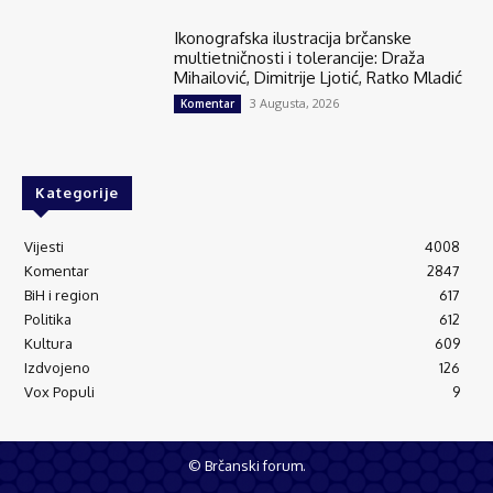
Ikonografska ilustracija brčanske
multietničnosti i tolerancije: Draža
Mihailović, Dimitrije Ljotić, Ratko Mladić
3 Augusta, 2026
Komentar
Kategorije
Vijesti
4008
Komentar
2847
BiH i region
617
Politika
612
Kultura
609
Izdvojeno
126
Vox Populi
9
© Brčanski forum.