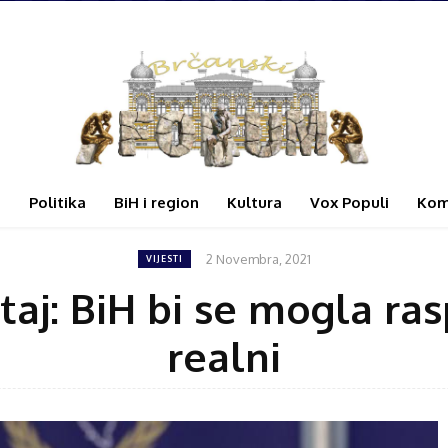
i
Politika
BiH i region
Kultura
Vox Populi
Kom
2 Novembra, 2021
VIJESTI
aj: BiH bi se mogla ras
realni