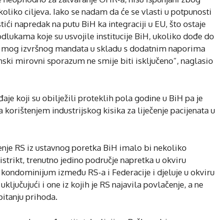
koliko ciljeva. Iako se nadam da će se vlasti u potpunosti
ći napredak na putu BiH ka integraciji u EU, što ostaje
 odlukama koje su usvojile institucije BiH, ukoliko dođe do
nje mog izvršnog mandata u skladu s dodatnim naporima
ski mirovni sporazum ne smije biti isključeno”, naglasio
aje koji su obilježili proteklih pola godine u BiH pa je
a korištenjem industrijskog kisika za liječenje pacijenata u
nje RS iz ustavnog poretka BiH imalo bi nekoliko
istrikt, trenutno jedino područje napretka u okviru
t kondominijum između RS-a i Federacije i djeluje u okviru
ključujući i one iz kojih je RS najavila povlačenje, a ne
pitanju prihoda.