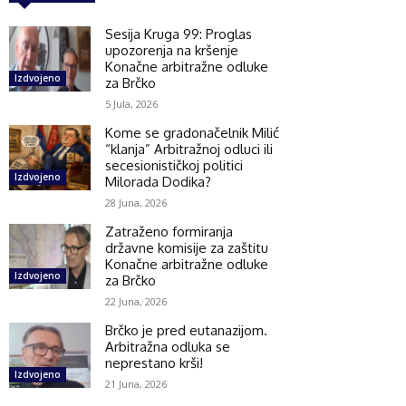
Sesija Kruga 99: Proglas
upozorenja na kršenje
Konačne arbitražne odluke
Izdvojeno
za Brčko
5 Jula, 2026
Kome se gradonačelnik Milić
“klanja” Arbitražnoj odluci ili
secesionističkoj politici
Izdvojeno
Milorada Dodika?
28 Juna, 2026
Zatraženo formiranja
državne komisije za zaštitu
Konačne arbitražne odluke
Izdvojeno
za Brčko
22 Juna, 2026
Brčko je pred eutanazijom.
Arbitražna odluka se
neprestano krši!
Izdvojeno
21 Juna, 2026