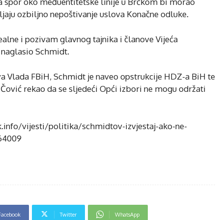
a spor oko međuentitetske linije u Brčkom bi morao
vljaju ozbiljno nepoštivanje uslova Konačne odluke.
ealne i pozivam glavnog tajnika i članove Vijeća
e naglasio Schmidt.
va Vlada FBiH, Schmidt je naveo opstrukcije HDZ-a BiH te
 Čović rekao da se sljedeći Opći izbori ne mogu održati
k.info/vijesti/politika/schmidtov-izvjestaj-ako-ne-
364009
Facebook
Twitter
WhatsApp