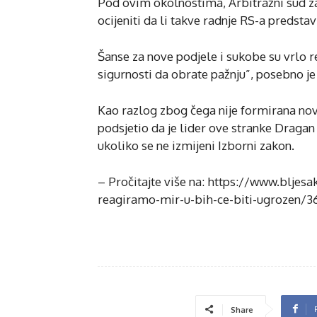
Pod ovim okolnostima, Arbitražni sud z
ocijeniti da li takve radnje RS-a predsta
Šanse za nove podjele i sukobe su vrlo r
sigurnosti da obrate pažnju”, posebno j
Kao razlog zbog čega nije formirana no
podsjetio da je lider ove stranke Dragan
ukoliko se ne izmijeni Izborni zakon.
– Pročitajte više na: https://www.bljesa
reagiramo-mir-u-bih-ce-biti-ugrozen/
Share