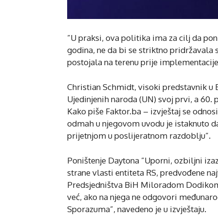
”U praksi, ova politika ima za cilj da p
godina, ne da bi se striktno pridržavala s
postojala na terenu prije implementacij
Christian Schmidt, visoki predstavnik u B
Ujedinjenih naroda (UN) svoj prvi, a 60.
Kako piše Faktor.ba – izvještaj se odnosi
odmah u njegovom uvodu je istaknuto da
prijetnjom u poslijeratnom razdoblju”.
Poništenje Daytona ”Uporni, ozbiljni i
strane vlasti entiteta RS, predvođene 
Predsjedništva BiH Miloradom Dodikom, 
već, ako na njega ne odgovori međunaro
Sporazuma”, navedeno je u izvještaju.