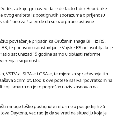
Dodik, za kojeg je naveo da je de facto lider Republike
e ovog entiteta iz postignutih sporazuma o prijenosu
”vrati” ono za šta tvrde da su uzurpirane ustavne
čilo povlačenje pripadnika Oružanih snaga BiH iz RS,
i RS, te ponovno uspostavljanje Vojske RS od osoblja koje
i vratio sat unazad 15 godina samo u oblasti reforme
jerenja i sigurnosti.
O-a, VSTV-a, SIPA-e i OSA-e, te mjere za sprječavanje tih
, naglašava Schmidt. Dodik ove poteze naziva ”povratkom na
t koji smatra da je to pogrešan naziv zasnovan na
oništi mnoge teško postignute reforme u posljednjih 26
lova Daytona, već radije da se vrati na situaciju koja je