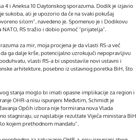
a 4 i Aneksa 10 Daytonskog sporazuma. Dodik je izjavio
nje sukoba, ali je upozorio da će na svaki pokušaj
dgovoreno silom”, navedeno je. Spomenuo je i Dodikovu
a NATO, RS tražio i dobio pomoć ”prijatelja”.
azuma za mir, moja procjena je da vlasti RS-a već
a ga dalje krše, potencijalno uzrokujući nepopravljivu
oduhvatu, vlasti RS-a bi uspostavile novi ustavni i
tonske arhitekture, posebno iz ustavnog poretka BiH, što
kvog stanja moglo bi imati opasne implikacije za region i
tvranje OHR-a nisu ispunjeni Međutim, Schmidt je
žavanja Općih izbora nije formirana nova Vlada
uno stagniraju, uz najslabije rezultate Vijeća ministara BiH
bilo kojem prethodnom mandatu”.
nje neophodno za zatvaranje OHR-a, nisu ispunjani zbog