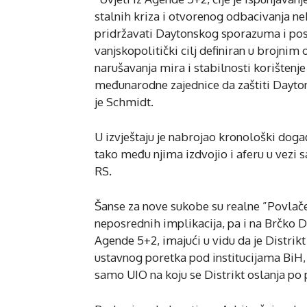
stalnih kriza i otvorenog odbacivanja ne
pridržavati Daytonskog sporazuma i posti
vanjskopolitički cilj definiran u brojnim
narušavanja mira i stabilnosti korište
međunarodne zajednice da zaštiti Dayton
je Schmidt.
U izvještaju je nabrojao kronološki događ
tako među njima izdvojio i aferu u vezi s
RS.
Šanse za nove sukobe su realne ”Povlače
neposrednih implikacija, pa i na Brčko D
Agende 5+2, imajući u vidu da je Distrik
ustavnog poretka pod institucijama BiH, u
samo UIO na koju se Distrikt oslanja po 