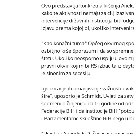
Ovo predstavlja konkretna kršenja Aneks
kako te aktivnosti nemaju za cilj izaziva
intervencije državnih institucija biti o
izjavu prema kojoj bi, ukoliko intervenir
”Kao konačni tumač Općeg okvirnog spor
ozbiljno krše Sporazum i da su spremne d
štetu. Ukoliko neosporno uspiju u ovom p
pravni okvir kojim bi RS izbacila iz day
je sinonim za secesiju.
Ignoriranje ili umanjivanje važnosti ova
šire”, upozorio je Schmidt. Uvjeti za za
spomenuo činjenicu da tri godine od odr
Federacije BiH i da institucije BiH ”potp
i Parlamentarne skupštine BiH nego u 
”Uvjeti iz Agende 5+2, čije je ispunjava