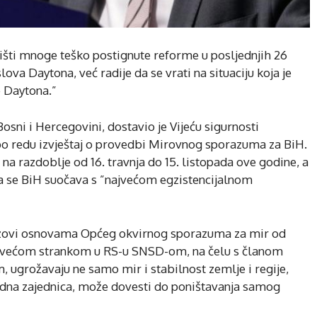
oništi mnoge teško postignute reforme u posljednjih 26
lova Daytona, već radije da se vrati na situaciju koja je
e Daytona.”
osni i Hercegovini, dostavio je Vijeću sigurnosti
 po redu izvještaj o provedbi Mirovnog sporazuma za BiH.
 na razdoblje od 16. travnja do 15. listopada ove godine, a
 se BiH suočava s ”najvećom egzistencijalnom
zazovi osnovama Općeg okvirnog sporazuma za mir od
najvećom strankom u RS-u SNSD-om, na čelu s članom
ugrožavaju ne samo mir i stabilnost zemlje i regije,
dna zajednica, može dovesti do poništavanja samog