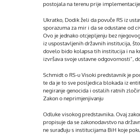
postojala na terenu prije implementacij
Ukratko, Dodik želi da povuče RS iz us
sporazuma za mir i da se odustane od c
Ovo je jednako otcjepljenju bez njegovog
iz uspostavljenih državnih institucija,
dovelo bido kolapsa tih institucija i na
izvršava svoje ustavne odgovornosti”, do
Schmidt o RS-u Visoki predstavnik je pods
te da je to sve posljedica blokada iz en
negiranje genocida i ostalih ratnih zloči
Zakon o neprimjenjivanju
Odluke visokog predstavnika. Ovaj zakon
propisuje da se zakonodavstvo na državno
ne surađuju s institucijama BiH koje pok