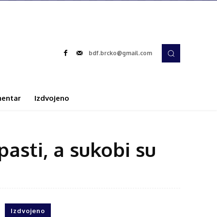
bdf.brcko@gmail.com
entar
Izdvojeno
pasti, a sukobi su
Izdvojeno