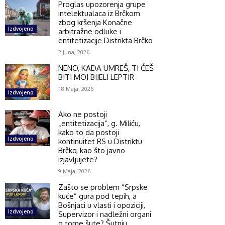
Proglas upozorenja grupe
intelektualaca iz Brčkom
zbog kršenja Konačne
Izdvojeno
arbitražne odluke i
entitetizacije Distrikta Brčko
2 Juna, 2026
NENO, KADA UMREŠ, TI ĆEŠ
BITI MOJ BIJELI LEPTIR
18 Maja, 2026
Izdvojeno
Ako ne postoji
„entitetizacija“, g. Miliću,
kako to da postoji
Izdvojeno
kontinuitet RS u Distriktu
Brčko, kao što javno
izjavljujete?
9 Maja, 2026
Zašto se problem “Srpske
kuće” gura pod tepih, a
Bošnjaci u vlasti i opoziciji,
Izdvojeno
Supervizor i nadležni organi
o tome šute? Šutnju