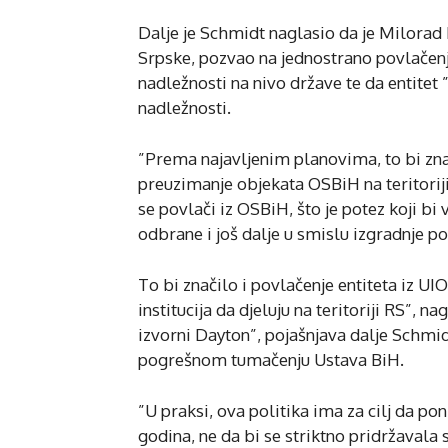
Dalje je Schmidt naglasio da je Milorad 
Srpske, pozvao na jednostrano povlačenj
nadležnosti na nivo države te da entitet 
nadležnosti.
”Prema najavljenim planovima, to bi zna
preuzimanje objekata OSBiH na teritorij
se povlači iz OSBiH, što je potez koji b
odbrane i još dalje u smislu izgradnje pov
To bi značilo i povlačenje entiteta iz UI
institucija da djeluju na teritoriji RS”
izvorni Dayton”, pojašnjava dalje Schmid
pogrešnom tumačenju Ustava BiH.
”U praksi, ova politika ima za cilj da p
godina, ne da bi se striktno pridržavala s