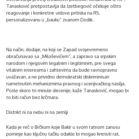
Tanasković pretpostavlja da Izetbegović očekuje oštro
reagovanje i konkretne vidove pritiska na RS,
personalizovanu u „bauku“ zvanom Dodik.
Na način, dodaje, na koji se Zapad svojevremeno
obračunavao sa „Miloševićem“, a zapravo sa srpskim
narodom i njegovim legalnim i legitimnim, pre svega
vitalnim interesima i zahtevima da bude ravnopravno
uvažavan, a ne prividno demokratski diskriminisan
nametnutim mehanizmima pravnog i ucenjivačkog nasilja.
Posle skoro tri minule decenije, kaže Tanasković, mogao bi
to biti račun bez krčmara.
Distrikt ni na nebu ni na zemlji
Kada je reč o Brčkom koje Bakir u svom ratnom zanosu
pominje kao ključnu tačku odakle bi mogao krenuti rat,