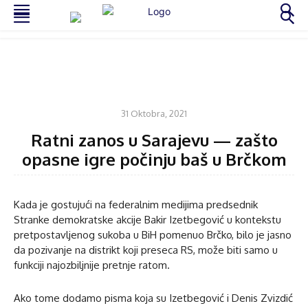
KOMENTAR
31 Oktobra, 2021
Ratni zanos u Sarajevu — zašto
opasne igre počinju baš u Brčkom
Kada je gostujući na federalnim medijima predsednik
Stranke demokratske akcije Bakir Izetbegović u kontekstu
pretpostavljenog sukoba u BiH pomenuo Brčko, bilo je jasno
da pozivanje na distrikt koji preseca RS, može biti samo u
funkciji najozbiljnije pretnje ratom.
Ako tome dodamo pisma koja su Izetbegović i Denis Zvizdić