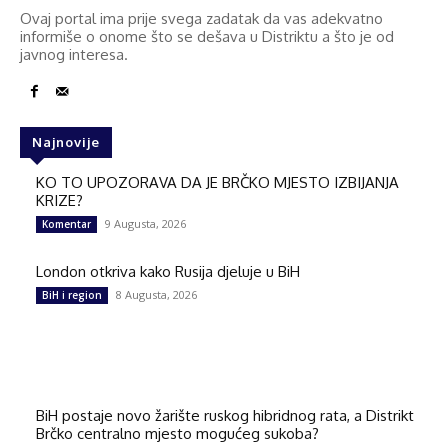
Ovaj portal ima prije svega zadatak da vas adekvatno
informiše o onome što se dešava u Distriktu a što je od
javnog interesa.
Najnovije
KO TO UPOZORAVA DA JE BRČKO MJESTO IZBIJANJA
KRIZE?
9 Augusta, 2026
Komentar
London otkriva kako Rusija djeluje u BiH
8 Augusta, 2026
BiH i region
BiH postaje novo žarište ruskog hibridnog rata, a Distrikt
Brčko centralno mjesto mogućeg sukoba?