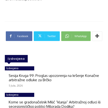
Facebook
Twitter
WhatsApp
Izdvojeno
Izdvojeno
Sesija Kruga 99: Proglas upozorenja na kršenje Konačne
arbitražne odluke za Brčko
5 Jula, 2026
Izdvojeno
Kome se gradonačelnik Milić “klanja” Arbitražnoj odluci ili
secesionističkoj politici Milorada Dodika?