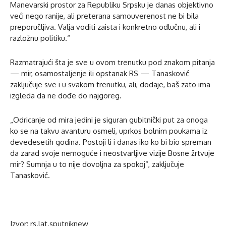
Manevarski prostor za Republiku Srpsku je danas objektivno
veći nego ranije, ali preterana samouverenost ne bi bila
preporučljiva. Valja voditi zaista i konkretno odlučnu, ali i
razložnu politiku.“
Razmatrajući šta je sve u ovom trenutku pod znakom pitanja
— mir, osamostaljenje ili opstanak RS — Tanasković
zaključuje sve i u svakom trenutku, ali, dodaje, baš zato ima
izgleda da ne dođe do najgoreg.
„Odricanje od mira jedini je siguran gubitnički put za onoga
ko se na takvu avanturu osmeli, uprkos bolnim poukama iz
devedesetih godina. Postoji li i danas iko ko bi bio spreman
da zarad svoje nemoguće i neostvarljive vizije Bosne žrtvuje
mir? Sumnja u to nije dovoljna za spokoj“, zaključuje
Tanasković.
Izvor: rs.lat.sputniknew