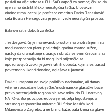
poslali na više adresa u EU i SAD vapeći za pomoć, čini se da
nije samo distrikt Brčko neuralgična tačka. U ovakvim
okolnostima, ocenjuje profesor emeritus Darko Tanasković,
cela Bosna i Hercegovina je jedan veliki neuralgični prostor.
Bakirovi ratni doboši za Brčko
„Izetbegović čiji je manevarski prostor i na unutrašnjem i na
međunarodnom planu poslednjih godina znatno sužen,
nastoji da dramatizuje situaciju i obraća se svim činiocima za
koje pretpostavlja da bi mogli biti prijemčivi za
upozoravajući zvuk njegovih ratnih doboša, kojima se, zasad
povremeno i kondicionalno, oglašava u javnosti.
Dakle, u rasponu od svoje političko-nacionalne, ali danas
više ne i pouzdane bošnjačke/muslimanske glasačke baze,
preko potencijalnih regionalnih saveznika, do EU i naravno,
NATO-a. Bio je, uz posredovanje rušitelja Jugoslavije, a
strasnog zagovornika unitarne BiH Stipe Masića, kod
Milanovića u Zagrebu, a ne bi mu, kaže, pala kruna sa glave