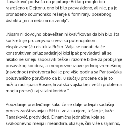
Tanasković podseća da je pitanje Brčkog moglo biti
razrešeno u Dejtonu, ono bi bilo prevaziđeno, ali nije, pa je
pronađeno solomonsko rešenje u formiranju posebnog
distrikta „ni na nebu ni na zemlji“.
„Nisam ni dovoljno obavešten ni kvalifikovan da bih bilo šta
konkretnije procenjivao u vezi sa potencijalnom
eksplozivnošću distrikta Brčko. Valja se nadati da će
konstruktivan prilaz sadašnjoj krizi ipak prevladati, ali se
nikako ne smeju zaboraviti teške i razorne bitke za probijanje
posavskog koridora, a i neoprezne izjave jednog vremešnog
(navodnog) mirotvorca koji je pre više godina sa Pantovčaka
poluzvanično poručivao da bi, u slučaju procene da je to
nužno radi spasa Bosne, hrvatska vojska bez većih problema
mogla preseći taj vitalni koridor.“
Pouzdanije predviđanje kako će se dalje odvijati sadašnji
proces zaoštravanja u BiH i u vezi sa njom, teško je, kaže
Tanasković, predvideti. Dinamičnu jednačinu koja se
svakodnevno menja i meandrira, ukazuje, čini više uzajamno,