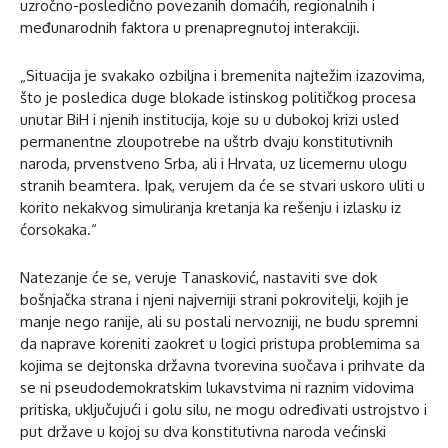
uzročno-posledično povezanih domaćih, regionalnih i
međunarodnih faktora u prenapregnutoj interakciji.
„Situacija je svakako ozbiljna i bremenita najtežim izazovima,
što je posledica duge blokade istinskog političkog procesa
unutar BiH i njenih institucija, koje su u dubokoj krizi usled
permanentne zloupotrebe na uštrb dvaju konstitutivnih
naroda, prvenstveno Srba, ali i Hrvata, uz licemernu ulogu
stranih beamtera. Ipak, verujem da će se stvari uskoro uliti u
korito nekakvog simuliranja kretanja ka rešenju i izlasku iz
ćorsokaka.“
Natezanje će se, veruje Tanasković, nastaviti sve dok
bošnjačka strana i njeni najverniji strani pokrovitelji, kojih je
manje nego ranije, ali su postali nervozniji, ne budu spremni
da naprave koreniti zaokret u logici pristupa problemima sa
kojima se dejtonska državna tvorevina suočava i prihvate da
se ni pseudodemokratskim lukavstvima ni raznim vidovima
pritiska, uključujući i golu silu, ne mogu određivati ustrojstvo i
put države u kojoj su dva konstitutivna naroda većinski