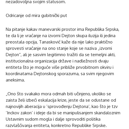
nezadovoljna svojim statusom.
Odricanje od mira gubitnički put
Na pitanje kakav manevarski prostor ima Republika Srpska,
te da li je vraćanje na izvorni Dejton skupa iluzija ili jedina
preostala opcija, Tanasković kaže da nije lako praktično
sprovesti vraćanje na ono stanje koje se naziva „izvorni
Dejton“, ali je sasvim legitimno tražiti da se temeljni akti,
institucionalna organizacija države i nadležnosti dvaju
entiteta što je moguće više približe prvobitnom okviru i
koordinatama Dejtonskog sporazuma, sa svim njegovim
aneksima.
„Ono što svakako mora odmah biti učinjeno, ukoliko se
zaista želi izbeći eskalacija krize, jeste da se odustane od
najnovijih aberacija u ’sprovođenju Dejtona‘, kao što je tzv
’Inckov zakon‘ i ideje da bi se manipulisanjem skandaloznim
Ustavnim sudom mogla i dalje sprovoditi politika
razvlašćivanja entiteta, konkretno Republike Srpske.