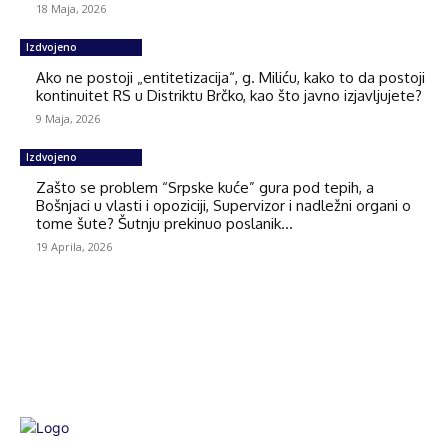
18 Maja, 2026
Izdvojeno
Ako ne postoji „entitetizacija“, g. Miliću, kako to da postoji
kontinuitet RS u Distriktu Brčko, kao što javno izjavljujete?
9 Maja, 2026
Izdvojeno
Zašto se problem “Srpske kuće” gura pod tepih, a
Bošnjaci u vlasti i opoziciji, Supervizor i nadležni organi o
tome šute? Šutnju prekinuo poslanik...
19 Aprila, 2026