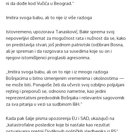
ni da dođe kod Vučića u Beograd.“
Imitira svoga babu, ali to nije iz više razloga
Istovremeno, upozorava Tanasković, Bakir sprema svoj
nepoverljivi džemat za mogućnost rata i nužnost da se, kako
on predstavlja stvari, još jednom patriotski (od)brani Bosna,
ali je spreman i da razgovara sa susedima koje su on i
njegovi istomišljenici proglasili agresorima.
„Imitira svoga babu, ali on to nije i iz mnogo razloga
Bošnjacima u bitno izmenjenim vremenima i okolnostima —
ne može biti. Ponajviše želi da učvrsti svoj ozbiljno poljuljani
rejting i preporuči se, odnosno nametne, kao jedini
reprezentativni predvodnik Bošnjaka i relevantni sagovornik
za sva pitanja u vezi sa sudbinom BiH.“
Kada pak šalje pisma upozorenja EU i SAD, ukazujući na
„katastrofalne posledice koje bi nastale kao rezultat
ostvarivanja pretnji Dodikovih političkih sledbenika iz RS“,