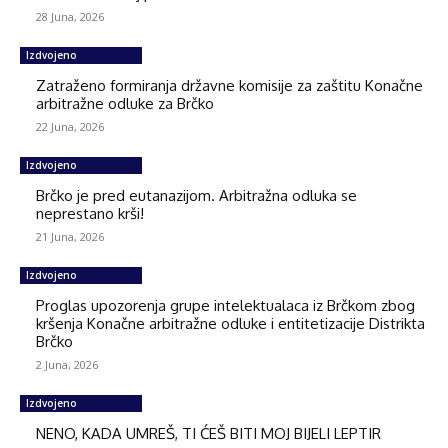
28 Juna, 2026
Izdvojeno
Zatraženo formiranja državne komisije za zaštitu Konačne
arbitražne odluke za Brčko
22 Juna, 2026
Izdvojeno
Brčko je pred eutanazijom. Arbitražna odluka se
neprestano krši!
21 Juna, 2026
Izdvojeno
Proglas upozorenja grupe intelektualaca iz Brčkom zbog
kršenja Konačne arbitražne odluke i entitetizacije Distrikta
Brčko
2 Juna, 2026
Izdvojeno
NENO, KADA UMREŠ, TI ĆEŠ BITI MOJ BIJELI LEPTIR